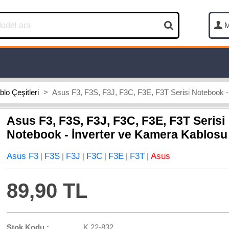
M
blo Çeşitleri
>
Asus F3, F3S, F3J, F3C, F3E, F3T Serisi Notebook -
Asus F3, F3S, F3J, F3C, F3E, F3T Serisi
Notebook - İnverter ve Kamera Kablosu
Asus F3
F3S
F3J
F3C
F3E
F3T
Asus
|
|
|
|
|
|
89,90 TL
Stok Kodu :
K.22-832