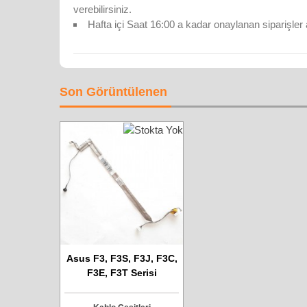
verebilirsiniz.
Hafta içi Saat 16:00 a kadar onaylanan siparişler 
Son Görüntülenen
Asus F3, F3S, F3J, F3C,
F3E, F3T Serisi
Notebook - İnverter Ve
Kamera Kablosu