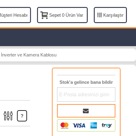
üşteri Hesabı
Karşılaştır
Sepet
0
Ürün Var
 İnverter ve Kamera Kablosu
Stok'a gelince bana bildir
?