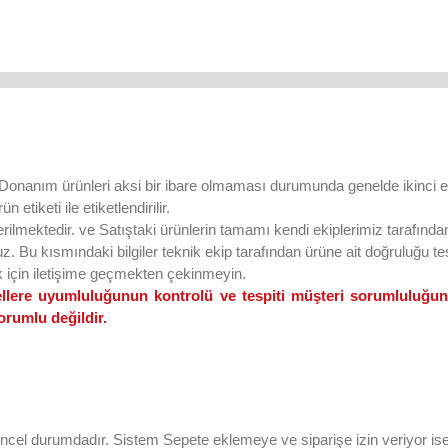
onanım ürünleri aksi bir ibare olmaması durumunda genelde ikinci el 
 etiketi ile etiketlendirilir.
lmektedir. ve Satıştaki ürünlerin tamamı kendi ekiplerimiz tarafından 
uz. Bu kısmındaki bilgiler teknik ekip tarafından ürüne ait doğruluğu tesp
k için iletişime geçmekten çekinmeyin.
odellere uyumluluğunun kontrolü ve tespiti müşteri sorumluluğu
orumlu değildir.
ncel durumdadır. Sistem Sepete eklemeye ve siparişe izin veriyor ise ü