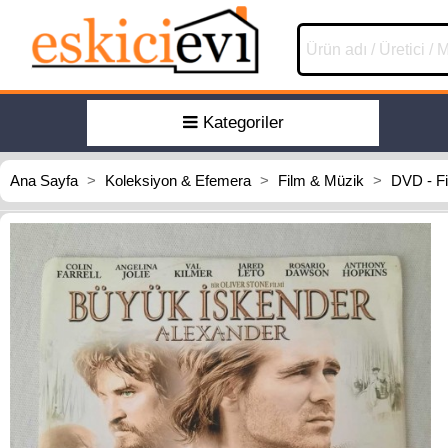
Kategoriler
Ana Sayfa
>
Koleksiyon & Efemera
>
Film & Müzik
>
DVD - F