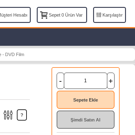
üşteri Hesabı
Karşılaştır
Sepet
0
Ürün Var
ie - DVD Film
-
+
Sepete Ekle
?
Şimdi Satın Al