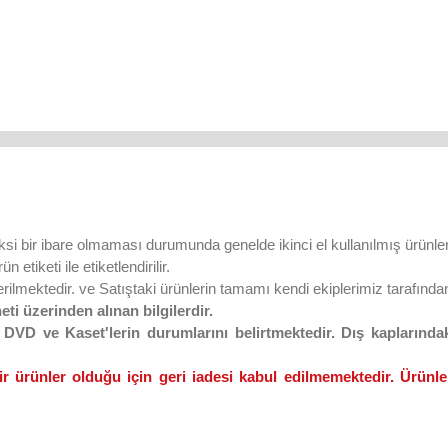
ksi bir ibare olmaması durumunda genelde ikinci el kullanılmış ürünler
 etiketi ile etiketlendirilir.
lmektedir. ve Satıştaki ürünlerin tamamı kendi ekiplerimiz tarafından 
eti üzerinden alınan bilgilerdir.
VD ve Kaset'lerin durumlarını belirtmektedir. Dış kaplarındaki
ir ürünler olduğu için geri iadesi kabul edilmemektedir. Ürünler