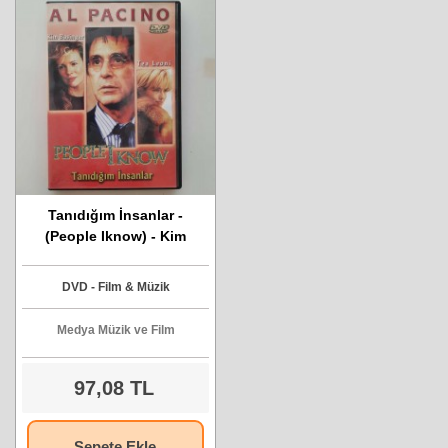
Tanıdığım İnsanlar -
(People Iknow) - Kim
Basinger, Tea Leoni, Al
Pacino - DVD Filmi
DVD - Film & Müzik
Medya Müzik ve Film
97,08 TL
Sepete Ekle