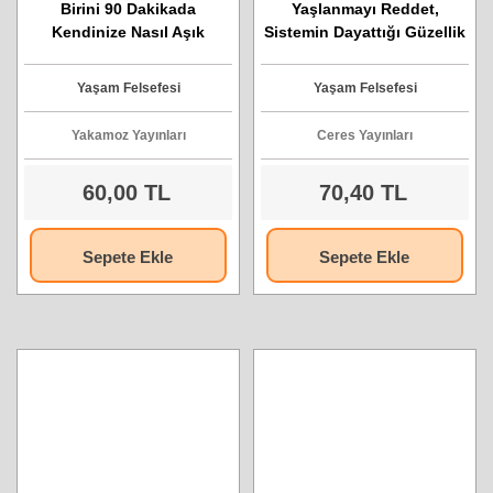
Birini 90 Dakikada
Yaşlanmayı Reddet,
Kendinize Nasıl Aşık
Sistemin Dayattığı Güzellik
Edersiniz.
Normlarını Unut, Kendini
Olduğun Gibi Sev
Yaşam Felsefesi
Yaşam Felsefesi
Yakamoz Yayınları
Ceres Yayınları
60,00 TL
70,40 TL
Sepete Ekle
Sepete Ekle