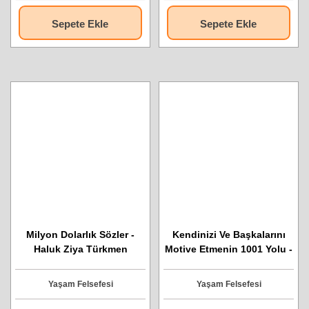
Sepete Ekle
Sepete Ekle
Milyon Dolarlık Sözler -
Kendinizi Ve Başkalarını
Haluk Ziya Türkmen
Motive Etmenin 1001 Yolu -
Sang H. Kim
Yaşam Felsefesi
Yaşam Felsefesi