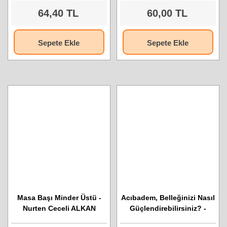
64,40 TL
60,00 TL
Sepete Ekle
Sepete Ekle
Masa Başı Minder Üstü -
Acıbadem, Belleğinizi Nasıl
Nurten Ceceli ALKAN
Güçlendirebilirsiniz? -
Aaron. P. Nelson, Susan