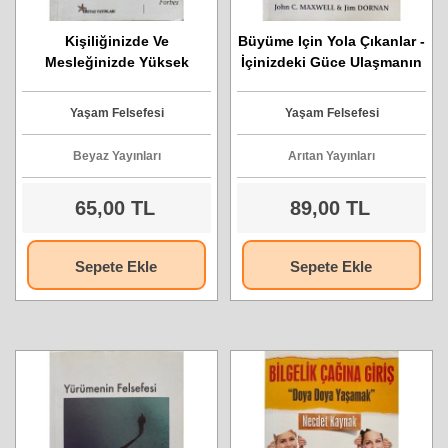
Kişiliğinizde Ve
Büyüme Için Yola Çıkanlar -
Mesleğinizde Yüksek
İçinizdeki Güce Ulaşmanın
Performans İçin 10 Yaşam
10 İlkesi
Becerisi
Yaşam Felsefesi
Yaşam Felsefesi
Beyaz Yayınları
Arıtan Yayınları
65,00 TL
89,00 TL
Sepete Ekle
Sepete Ekle