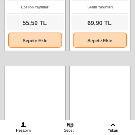
Epsilon Yayınları
Senih Yayınları
55,50 TL
69,90 TL
Sepete Ekle
Sepete Ekle
0
Hesabım
Sepet
Yukarı
Cahillikler Kitabı 2 - John
Bir Dosttan Pusulalar -