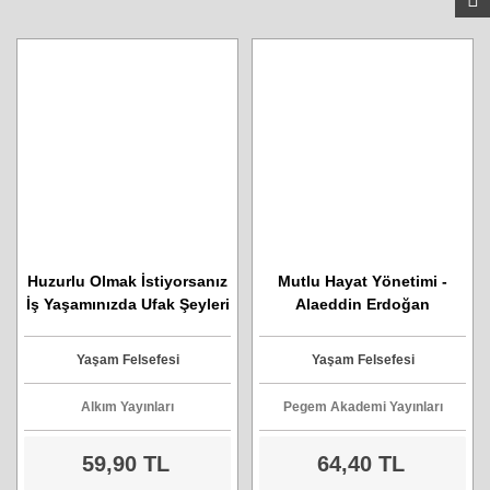
Huzurlu Olmak İstiyorsanız
Mutlu Hayat Yönetimi -
İş Yaşamınızda Ufak Şeyleri
Alaeddin Erdoğan
Dert Etmeyin Hepsi De Ufak
Tefek Şeylerdir.
Yaşam Felsefesi
Yaşam Felsefesi
Alkım Yayınları
Pegem Akademi Yayınları
59,90 TL
64,40 TL