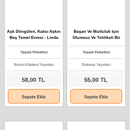
Aşk Döngüleri, Kalıcı Aşkın
Başarı Ve Mutluluk Için
Beş Temel Evresi - Linda
Olumsuz Ve Tehlikeli Bir
Carroll
Çevrede Başarılı Çocuklar
Yetiştirmek. Çocuk
Yaşam Felsefesi
Yaşam Felsefesi
Yetiştirmenin Uyum Ve
Şevkat Dili
Remzi Kitabevi Yayınları
Dolunay Yayınları
58,00 TL
55,00 TL
Sepete Ekle
Sepete Ekle