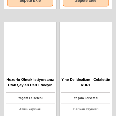
Sepete Ekle
Sepete Ekle
Huzurlu Olmak İstiyorsanız
Yine De Idealizm - Celalettin
Ufak Şeyleri Dert Etmeyin
KURT
Hepsi De Ufak Tefek
Şeylerdir.
Yaşam Felsefesi
Yaşam Felsefesi
Alkım Yayınları
Berikan Yayınları