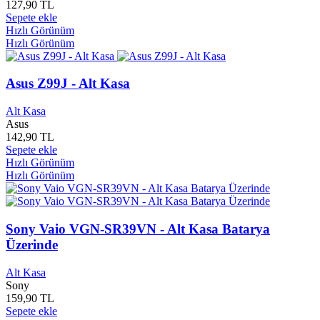
Denizli Büyükşehir Belediyesi
0
127,90 TL
Der Yayınları
0
Sepete ekle
Dergah Yayınları
0
Hızlı Görünüm
Derimod
0
Hızlı Görünüm
Derin Tarih Kültür Yayınları
0
Derin Yayınları
0
Asus Z99J - Alt Kasa
Desen Yayınları
0
Destek Yayınları
0
Alt Kasa
Detay Yayınları
0
Asus
Develi Belediyesi Yayınları
0
142,90 TL
Devinim Yayınları
0
Sepete ekle
Devlet Yayınları
0
Hızlı Görünüm
Devrimci Aleviler birliği
0
Hızlı Görünüm
Dex Yayınları
0
Deyim Yayınları
0
DH Yayınları
0
Sony Vaio VGN-SR39VN - Alt Kasa Batarya
Dharma Yayınları
0
DİB Yayınları
0
Üzerinde
Diga Yayınları
0
Digitally Mastered
0
Alt Kasa
Sony
Dikkat Çocuk Yayınları
0
159,90 TL
Dil Derneği Yayınları
0
Sepete ekle
Dionis Yayınları
0