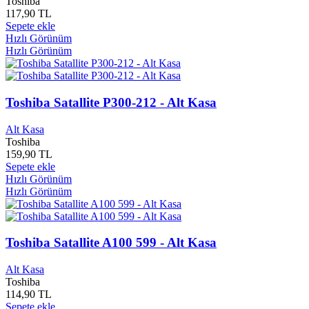
Toshiba
Folk Müzik Center
0
117,90 TL
Fom Kitap Yayınları
0
Sepete ekle
Foneks Müzik
0
Hızlı Görünüm
Fono Yayınları
0
Hızlı Görünüm
Fontana Books
0
Fora Yayınları
0
Format Yayınları
0
Formül Yayınları
0
Toshiba Satallite P300-212 - Alt Kasa
Foxcoon
0
Frederick Muller Limited
0
Alt Kasa
Freelander
0
Toshiba
159,90 TL
Fujitsu
0
Sepete ekle
Furkan Yayınları
0
Hızlı Görünüm
Gala Yayınları
0
Hızlı Görünüm
Galata Yayınları
0
Ganca Yayınları
0
Ganj Yayınları
0
Gate Yayınları
0
Toshiba Satallite A100 599 - Alt Kasa
Gazeteciler ve Yazarlar Vakfı Yayınları
0
Gazi Eğitim Enstitüsü
0
Alt Kasa
Gazi Kitabevi Yayınları
0
Toshiba
Gaziantep Üniversitesi Yayınları
0
114,90 TL
Gece Kitaplığı Yayınları
0
Sepete ekle