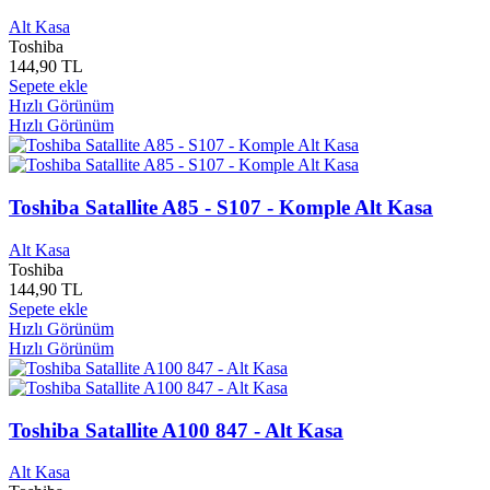
Evrim Yayınları
0
Alt Kasa
Exper
0
Toshiba
Express Publishing
0
144,90 TL
Eyüp Sultan Belediyesi
0
Sepete ekle
Ezgi Müzik
0
Hızlı Görünüm
EZR Yayınları
0
Hızlı Görünüm
Fark Çocuk Yayınlar
0
Fark Çocuk Yayınları
0
Fark Yayınları
0
Toshiba Satallite A85 - S107 - Komple Alt Kasa
Fatantik Dijital
0
Favori Yayınları
0
Alt Kasa
Fazilet Neşrihat Yayınları
0
Toshiba
FCİ
0
144,90 TL
Fecr Yayınları
0
Sepete ekle
Feniks Yayınları
0
Hızlı Görünüm
Fenomen Yayınları
0
Hızlı Görünüm
Feyza Yayınları
0
Fida Film Yapımcılık
0
Fide Yayınları
0
Toshiba Satallite A100 847 - Alt Kasa
Filika Yayınları
0
Final Kültür Sanat Yayınları
0
Alt Kasa
Final Yayınları
0