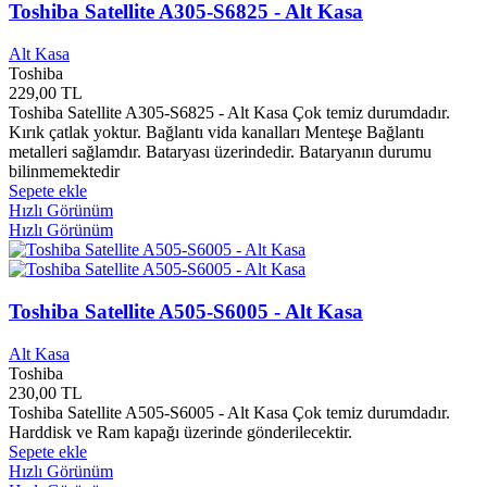
Akçit Yayınları
0
Toshiba Satellite A305-S6825 - Alt Kasa
Akgün Yayınları
0
Akhisar Belediyesi
0
Alt Kasa
Akis Kitap Yayınları
0
Toshiba
Akis Yayınları
0
229,00 TL
Akit Yayınları
0
Toshiba Satellite A305-S6825 - Alt Kasa Çok temiz durumdadır.
Akıl Fikir Yayınları
0
Kırık çatlak yoktur. Bağlantı vida kanalları Menteşe Bağlantı
metalleri sağlamdır. Bataryası üzerindedir. Bataryanın durumu
Akılçelen Kitaplar Yayınları
0
bilinmemektedir
Akış Yayınları
0
Sepete ekle
Akpınar Yayınları
0
Hızlı Görünüm
Aksaray Belediyesi Kültür Yayınları
0
Hızlı Görünüm
Aksaray Valiliği
0
Aksoy Yayınları
0
Aktüel Yayınları
0
Akvaryum Yayınları
0
Toshiba Satellite A505-S6005 - Alt Kasa
Alakarga Sanat Yayınları
0
Alan Yayınları
0
Alt Kasa
Albatros Yayınları
0
Toshiba
Alef Yayınları
0
230,00 TL
Toshiba Satellite A505-S6005 - Alt Kasa Çok temiz durumdadır.
Alev Yayınları
0
Harddisk ve Ram kapağı üzerinde gönderilecektir.
Alfa Yayınları
0
Sepete ekle
Algı Yayınları
0
Hızlı Görünüm
Alibi Yayınları
0