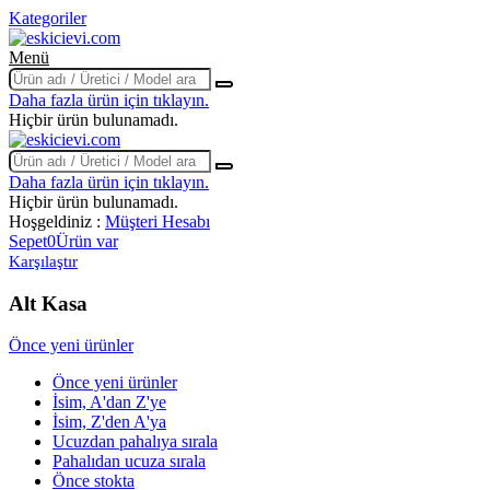
Kategoriler
Menü
Daha fazla ürün için tıklayın.
Hiçbir ürün bulunamadı.
Daha fazla ürün için tıklayın.
Hiçbir ürün bulunamadı.
Hoşgeldiniz :
Müşteri Hesabı
Sepet
0
Ürün var
Karşılaştır
Alt Kasa
Filtreler:
Tümünü Temizle
Önce yeni ürünler
Marka
Önce yeni ürünler
İsim, A'dan Z'ye
eşleşme yok
İsim, Z'den A'ya
Ucuzdan pahalıya sırala
"0" Yayınları
0
Pahalıdan ucuza sırala
100 Temel Eser
0
Önce stokta
2006 Yayınları
0