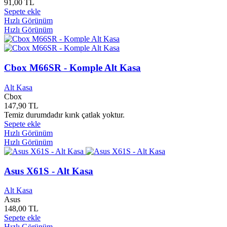
91,00 TL
Ayrıntı Yayınları
0
Sepete ekle
Ayyıldız Yayınları
0
Hızlı Görünüm
AZ Kitap Yayınları
0
Hızlı Görünüm
Aziz Andaç Yayınları
0
Aziz Jet Sedef Müzik Yapım
0
B. D. Yayınları
0
Cbox M66SR - Komple Alt Kasa
Babil Çocuk Yayınları
0
Babil Yayınları
0
Babıali Kültür Yayınları
0
Alt Kasa
Cbox
Bağlam Yayınları
0
147,90 TL
Bahar Çocuk Klasik Yayınları
0
Temiz durumdadır kırık çatlak yoktur.
Balet Plak
0
Sepete ekle
Barış Kitap Yayınları
0
Hızlı Görünüm
Başak Kitapevi Yayınları
0
Hızlı Görünüm
Başak Yayınları
0
Başkan Yayınları
0
Batın Yayınları
0
Asus X61S - Alt Kasa
Batma Books
0
Bay Müzik
0
Alt Kasa
Bayer Yayınları
0
Asus
148,00 TL
Bayrak Yayınları
0
Sepete ekle
Bayrampaşa Belediyesi
0
Hızlı Görünüm