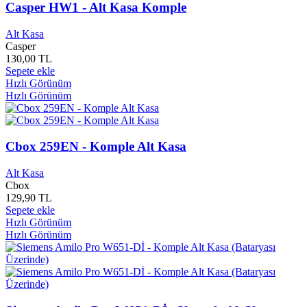
Elmadağ Belediyesi
0
Casper HW1 - Alt Kasa Komple
Elmas Kadın Yayınları
0
Elpida
0
Alt Kasa
Casper
Elvan Yayınları
0
130,00 TL
eMachines
0
Sepete ekle
Eme Yayınları
0
Hızlı Görünüm
Emel Yayınları
0
Hızlı Görünüm
Emi Kent Müzik
0
Emre Bilişim ve Yayıncılık
0
Emre Müzik
0
Emre Yayınları
0
Cbox 259EN - Komple Alt Kasa
En iyi Yayınları
0
Enderun Yayınları
0
Alt Kasa
Endülüs Yayınları
0
Cbox
Engin Yayınları
0
129,90 TL
Sepete ekle
Ensar Yayınları
0
Hızlı Görünüm
Entegre Yayınları
0
Hızlı Görünüm
Envar Neşriyat
0
Ephesus Yayınları
0
Epsilon Yayınları
0
Erdem Çocuk Yayınları
0
Erdem Yayınları
0