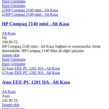
Hızlı Görünüm
Dipnot Yayınları
0
Hızlı Görünüm
Disney Mini Klasikler
0
Divan Yayınları
0
Diyalektik Yayınları
0
Diyanet Çocuk Yayınları
0
HP Compaq 2140 mini - Alt Kasa
Diyanet İşleri Başkanlığı Yayınları
0
Diyanet Vakfı Yayınları
0
Alt Kasa
Diyarbakır Vakfı Yayınları
0
Hp
Diyojen Yayınları
0
109,90 TL
HP Compaq 2140 mini - Alt Kasa Sağlam ve sorunsuzdur. temiz
Dizgi Ofset Yayınları
0
durumdadır. HP Compaq 2140 Mini ait diğer parçalar
DMC Müzik Prodüksiyon
0
Sepete ekle
Doğan Çocuk Yayınları
0
Hızlı Görünüm
Doğan Egmont Yayınları
0
Hızlı Görünüm
Doğan Kitap Yayınları
0
Doğan Novus Yayınları
0
Doğan Venüs Yayınları
0
Doğu Batı Yayınları
0
Asus EEE-PC 1201 HA - Alt Kasa
Dokuz Eylül Üniversitesi
0
Dokuz Yayınları
0
Alt Kasa
Dolunay Yayınları
0
Asus
142,90 TL
Domingo Yayınları
0
Sepete ekle
Domino Çocuk Yayınları
0