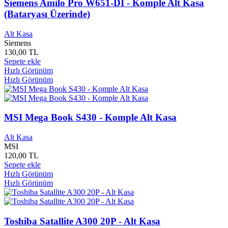
Ergun Yayınları
0
Siemens Amilo Pro W651-Dİ - Komple Alt Kasa
Erguvan Yayınevi
0
(Bataryası Üzerinde)
Ericson
0
Erkam Yayınları
0
Alt Kasa
Erke Yayınları
0
Siemens
Eroğul Yayınları
0
130,00 TL
Sepete ekle
Erol Köse Prodüksiyon
0
Hızlı Görünüm
Ertem Yayınları
0
Hızlı Görünüm
Esen Kitap Yayınları
0
Eser Yayınları
0
Eski Parça Çocuk Yayınları
0
Esma Yayınları
0
MSI Mega Book S430 - Komple Alt Kasa
Estetik Yayınları
0
Etap Yayınları
0
Alt Kasa
Etik Yayınları
0
MSI
Etkileşim Yayınları
0
120,00 TL
Etkin Yayınları
0
Sepete ekle
Etna Yayınları
0
Hızlı Görünüm
Hızlı Görünüm
Everest
0
Everest Yayınları
0
Evren Yayınları
0
Evrensel Basım Yayınları
0
Toshiba Satallite A300 20P - Alt Kasa
Evrensel İletişim Yayınları
0