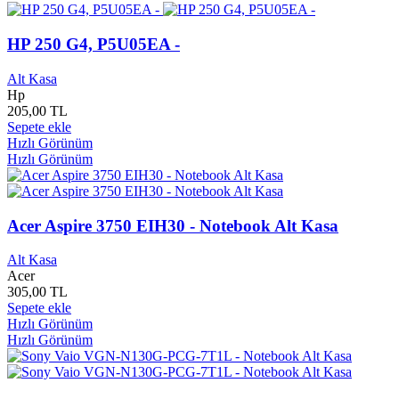
Ararat Yayınları
0
Araştırma Yayınları
0
HP 250 G4, P5U05EA -
Arba Yayınları
0
Arçelik
1
Alt Kasa
Arda Müzik
0
Hp
Ares Kitap Yayınları
0
205,00 TL
Ares Yayınları
0
Sepete ekle
Arion Yayınları
0
Hızlı Görünüm
Arı Sanat Yayınları
0
Hızlı Görünüm
Arıtan Yayınları
0
Ark Yayınları
0
Arka Bahçe Yayınları
0
Acer Aspire 3750 EIH30 - Notebook Alt Kasa
Arka Pencere Yayınları
0
Arkadaş Çocuk Yayınları
0
Alt Kasa
Arkadaş Yayınları
0
Acer
Arkadya Yayınları
0
305,00 TL
Arketip Yayınları
0
Sepete ekle
Arkhe Yayınları
0
Hızlı Görünüm
Arkın Yayınları
0
Hızlı Görünüm
Arma Yayınları
0
Armada Yayınları
0
Armoni Yayınları
0