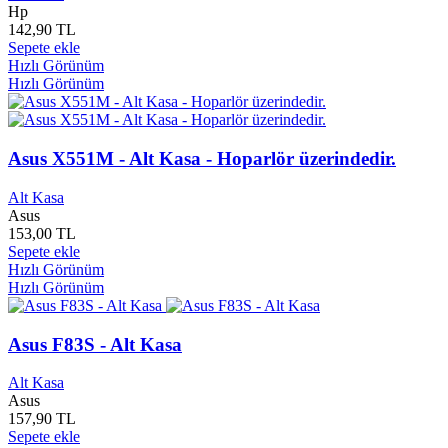
Bordo Beyaz Yayınları
0
Hp
Bordo Siyah Yayınları
0
142,90 TL
Borusan Yayınları
0
Sepete ekle
Boyner Yayınları
0
Hızlı Görünüm
Boyut Müzik
0
Hızlı Görünüm
Boyut Yayınları
0
Braun
0
Brother
0
Asus X551M - Alt Kasa - Hoparlör üzerindedir.
BSR Yayınları
0
Bu Yayınları
0
Alt Kasa
Buhan Yayınları
0
Asus
Bulut Yayınları
0
153,00 TL
Bulvar Gazetesi Yayınları
0
Sepete ekle
Burak Yayınları
0
Hızlı Görünüm
Burdur Ticaret ve Sanayi odası
0
Hızlı Görünüm
Buruc Yayınları
0
Butik Yayınları
0
Butterwoeths London
0
Asus F83S - Alt Kasa
Büyük Doğu Yayınları
0
Büyükada Yayınları
0
Alt Kasa
Büyüyen Ay Yayınları
0
Asus
157,90 TL
Buzdağı Yayınları
0
Sepete ekle
Cadde Yayınları
0