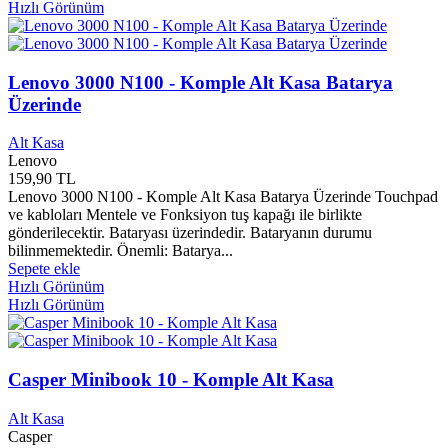
Hızlı Görünüm
Dama Yayınları
0
Damar Yayınları
0
Damla Yayınları
0
Datron
0
Lenovo 3000 N100 - Komple Alt Kasa Batarya
Dayanışma Yayınları
0
Üzerinde
DBY Yayınları
0
Dedalus Yayınları
0
Alt Kasa
Define Yayınları
0
Lenovo
Defne Yayınları
0
159,90 TL
Dekolte Yayınları
0
Lenovo 3000 N100 - Komple Alt Kasa Batarya Üzerinde Touchpad
Dell
2
ve kabloları Mentele ve Fonksiyon tuş kapağı ile birlikte
Delphinus Yayınları
0
gönderilecektir. Bataryası üzerindedir. Bataryanın durumu
Delta Kültür Yayınları
0
bilinmemektedir. Önemli: Batarya...
Demir Kitabevi Yayınları
0
Sepete ekle
Hızlı Görünüm
Demos Yayınları
0
Hızlı Görünüm
Deneme Yayınları
0
Denetler Yayınları
0
Denge Yayınları
0
Deniz Kızı Yayınları
0
Casper Minibook 10 - Komple Alt Kasa
Deniz Kültür Yayınları
0
Deniz Yayınları
0
Alt Kasa
Deniz Yıldızı Yayınları
0
Casper