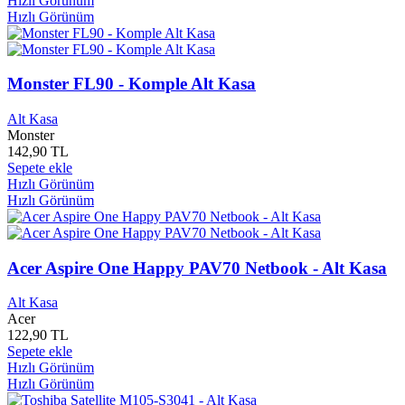
Hızlı Görünüm
Dönem Yayınları
0
Hızlı Görünüm
Dorlion Yayınları
0
Doruk Yayınları
0
Dost Kitapevi Yayınları
0
Drahma Yayınları
0
Monster FL90 - Komple Alt Kasa
Drk Çocuk Yayınları
0
Dünya Yayınları
0
Alt Kasa
Düş Yayınları
0
Monster
Düşün Yayınları
0
142,90 TL
Duvar Yayınları
0
Sepete ekle
Hızlı Görünüm
Duygu Müzik
0
Hızlı Görünüm
Dynet
0
E Yayınları
0
Ebabil Yayınları
0
Ebru Yayınları
0
Acer Aspire One Happy PAV70 Netbook - Alt Kasa
Ebsad Yayınları
0
Ece Müzik ve Film
0
Alt Kasa
Ecrin Yayınları
0
Acer
Eda Yayınları
0
122,90 TL
Edebiyat Dünyası Yayınları
0
Sepete ekle
Edebiyatist Yayınları
0
Hızlı Görünüm
Efil Yayınları
0
Hızlı Görünüm
Eflatun Yayınları
0