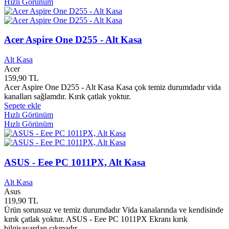
Hızlı Görünüm
Alioğlu Yayınları
0
Alkım Yayınları
0
Alperen Yayınları
0
Altaylı Yayınları
0
Acer Aspire One D255 - Alt Kasa
Alter Yayınları
0
Alternatif Yayınları
0
Alt Kasa
Altıkırkbeş Yayınları
0
Acer
Altın Bilek Yayınları
0
159,90 TL
Acer Aspire One D255 - Alt Kasa Kasa çok temiz durumdadır vida
Altın Kitap Yayınları
0
kanalları sağlamdır. Kırık çatlak yoktur.
Altın Kitaplar Yayınları
0
Sepete ekle
Altın Nokta Yayınları
0
Hızlı Görünüm
Altınpost Yayınları
0
Hızlı Görünüm
Amasya Belediyesi Kültür Yayınları
0
Amasya Valiliği Kültür Yayınları
0
AMD
0
Amerikan Book Company
0
ASUS - Eee PC 1011PX, Alt Kasa
Amirsys Yayınları
0
Anadol Yayınları
0
Alt Kasa
Anadolu Ajansı Yayınları
0
Asus
119,90 TL
Anadolu Protestan Kilisesi
0
Ürün sorunsuz ve temiz durumdadır Vida kanalarında ve kendisinde
Anadolu Sanat Yayınları
0
kırık çatlak yoktur. ASUS - Eee PC 1011PX Ekranı kırık
Andaç Yayınları
0
bilgisayardan çıkmadır.