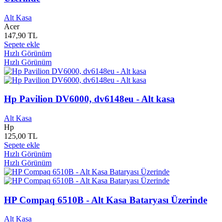
Bilnet Yayınları
0
Biltek Yayınları
0
Alt Kasa
Biltur Yayınları
0
Acer
Binbir Çiçek Yayınları
0
147,90 TL
Biostar
0
Sepete ekle
Hızlı Görünüm
Bir Film
0
Hızlı Görünüm
Bir Harf Yayınları
0
Bir Yudum İnsan Yayınları
0
Birey ve Toplum Yayınları
0
Birleşik Tomurcuk Yayınları
0
Hp Pavilion DV6000, dv6148eu - Alt kasa
Birlik Yayınları
0
Birun Yayınları
0
Alt Kasa
Bisnev Yayınları
0
Hp
Bitter Yayınları
0
125,00 TL
Biz Yayınları
0
Sepete ekle
Bizim Kitaplar Yayınları
0
Hızlı Görünüm
BKM Film Yapım
0
Hızlı Görünüm
Black Cat Book
0
BlackBerry
0
Blaupunkt
0
HP Compaq 6510B - Alt Kasa Bataryası Üzerinde
BMG Müzik
0
Boğaziçi Yayınları
0
Alt Kasa