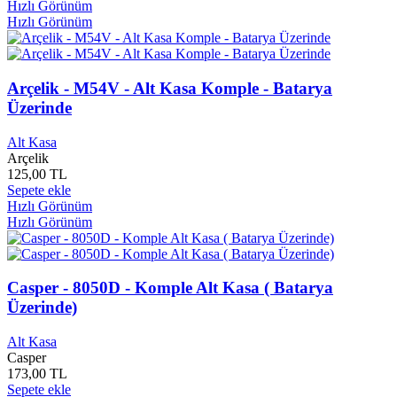
Hızlı Görünüm
Çağdaş Yayınları
0
Hızlı Görünüm
Çalışkan Arı Yayınları
0
Callisto Yayınları
0
Çamlıca Yayınları
0
Can Çocuk Yayınları
0
Arçelik - M54V - Alt Kasa Komple - Batarya
Can Yayınları
0
Üzerinde
Çanakkale Belediyesi
0
Çanakkale Şavaşları Alan Başkanlığı
0
Alt Kasa
Çankaya Belediyesi Yayınları
0
Arçelik
Çankaya Müftülüğü
0
125,00 TL
Çankaya Yayınları
0
Sepete ekle
Hızlı Görünüm
Çankırı Araştırmaları Merkezi
0
Hızlı Görünüm
Çankırı Belediyesi
0
Canon
0
Car Türkiye
0
Carpe Diem Yayınları
0
Casper - 8050D - Komple Alt Kasa ( Batarya
Çasgem Yayınları
0
Üzerinde)
Casio
0
Casper
5
Alt Kasa
Çatı Yayınları
0
Casper
Cbox
2
173,00 TL
Ceceli Yayınları
0
Sepete ekle