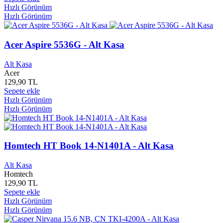
Hızlı Görünüm
Gece Yayınları
0
Hızlı Görünüm
Geçit Yayınları
0
Gelenek Yayınları
0
Gelibolu Tarihi Alan Başkanlığı
0
Acer Aspire 5536G - Alt Kasa
Gelişim Sanat Yayınları
0
Gelişim Yayınları
0
Alt Kasa
Genç Birikim Yayınları
0
Acer
Genç Erdem Yayınları
0
129,90 TL
Genç Hayat Yayınları
0
Sepete ekle
Genç Nesil Yayınları
0
Hızlı Görünüm
Gençlik ve Spor Bakanlığı Yayınları
0
Hızlı Görünüm
Gençlik yayınları
0
Gendaş Çocuk
0
Gendaş Çocuk Yayınları
0
Homtech HT Book 14-N1401A - Alt Kasa
Gendaş Kültür Yayınları
0
Gendaş Yayınları
0
Alt Kasa
General Mobil
0
Homtech
Gerçek Yayınları
0
129,90 TL
Gerekli Şeyler Yayınları
0
Sepete ekle
Gezi Yayınları
0
Hızlı Görünüm
Gigabyte
0
Hızlı Görünüm
Gigaset
0