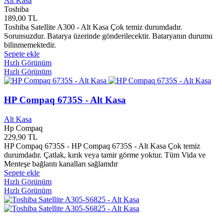
Alt Kasa
Aden Yayınları
0
Toshiba
Adım Yayınları
0
189,00 TL
Afa Yayınları
0
Toshiba Satellite A300 - Alt Kasa Çok temiz durumdadır.
Afacan Çocuk Yayınları
0
Sorunsuzdur. Batarya üzerinde gönderilecektir. Bataryanın durumu
Afyonkarahisar Belediyesi
0
bilinmemektedir.
Ağaç Kitapevi Yayınları
0
Sepete ekle
Hızlı Görünüm
Agapi Yayınları
0
Hızlı Görünüm
Agate Yayınları
0
Agora Yayınları
0
Aidata
0
HP Compaq 6735S - Alt Kasa
Ailem Yayınları
0
Air Ties
0
Alt Kasa
Ak Kitabevi Yayınları
0
Hp Compaq
Ak Yayınları
0
229,90 TL
Akademi Yayınları
0
HP Compaq 6735S - HP Compaq 6735S - Alt Kasa Çok temiz
Akademik Yayınları
0
durumdadır. Çatlak, kırık veya tamir görme yoktur. Tüm Vida ve
Akademisyen Yayınları
0
Menteşe bağlantı kanalları sağlamdır
Akaşa Yayınları
0
Sepete ekle
Hızlı Görünüm
Akba Yayınları
0
Hızlı Görünüm
Akbank Sanat Yayınları
0
Akcaabat Belediyesi
0
Akçağ Yayınları
0