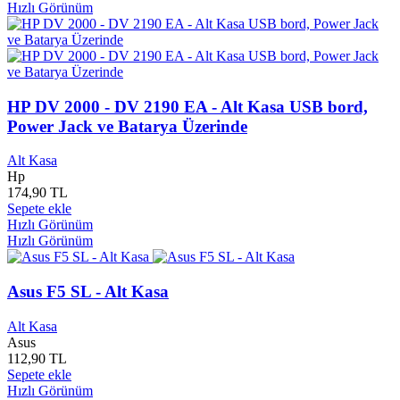
Hızlı Görünüm
Çınar Yayınları
0
Çıra Yayınları
0
Class Müzik
0
Çocuk Gezegeni Yayınları
0
Colombia Müzik
0
Compaq
1
HP DV 2000 - DV 2190 EA - Alt Kasa USB bord,
Cooler Master
0
Power Jack ve Batarya Üzerinde
Corgi Books
0
Corsair
0
Alt Kasa
Çorum Belediyesi
0
Hp
174,90 TL
Crea Yayınları
0
Sepete ekle
Creative
0
Hızlı Görünüm
Crucial
0
Hızlı Görünüm
Çubuk Belediyesi Yayınları
0
Cumhuriyet Kitapları
0
Cumhuriyet Yayınları
0
Asus F5 SL - Alt Kasa
Cümle Yayınları
0
Cyber Blue
0
Alt Kasa
D Yapım Reklamcılık
0
Asus
D.S.M Müzik
0
112,90 TL
Daf
0
Sepete ekle
Dafne Kitap Yayınları
0
Hızlı Görünüm