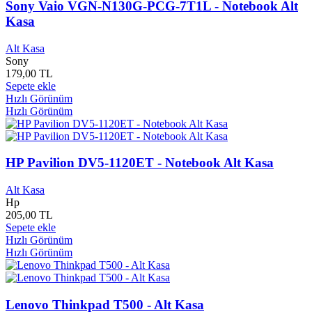
Sony Vaio VGN-N130G-PCG-7T1L - Notebook Alt
Arnavutköy Belediyesi
0
Arrow Books
0
Kasa
Ars Yayınları
0
Arslan Yayınları
0
Alt Kasa
Sony
Artemis Çocuk Yayınları
0
179,00 TL
Artemis Yayınları
0
Sepete ekle
Artı Başarı Yayınları
0
Hızlı Görünüm
Artı Eksi Yayınları
0
Hızlı Görünüm
Arunas Yayınları
0
Arvo Yayınları
0
Arzum
0
As Sanat
0
HP Pavilion DV5-1120ET - Notebook Alt Kasa
Asi Kitap Yayınları
0
Aşina Yayınları
0
Alt Kasa
Aspendos Yayınları
0
Hp
ASRock
0
205,00 TL
Sepete ekle
Assos Yayınları
0
Hızlı Görünüm
Asus
12
Hızlı Görünüm
Ata Yayınları
0
Ataman Müzik
0
Atatürk Kültür Merkezi Yayınları
0
Atatürk Üniversitesi
0
Lenovo Thinkpad T500 - Alt Kasa