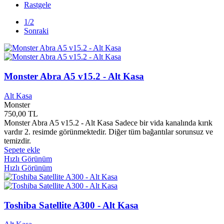
Rastgele
2023 Yayınları
0
40'lar Kulübü Yayınları
0
1/2
657 Yayınları
0
Sonraki
A Futura Book
0
A4 Tech
0
A7 Kitap Yayınları
0
Abacus Yayınları
0
Monster Abra A5 v15.2 - Alt Kasa
ABC Yayınları
0
Abis Yayınları
0
Alt Kasa
ABM Yayınları
0
Monster
Academyplus Yayınları
0
750,00 TL
Acar Reklam Yayınları
0
Monster Abra A5 v15.2 - Alt Kasa Sadece bir vida kanalında kırık
Acayip Yayınları
0
vardır 2. resimde görünmektedir. Diğer tüm bağantılar sorunsuz ve
Acer
8
temizdir.
Acun Yayınları
0
Sepete ekle
AD Yayınları
0
Hızlı Görünüm
Hızlı Görünüm
Ada Müzik
0
Ada Yayınları
0
Adalet Bakanlığı Yayınları
0
Adam Yayınları
0
Toshiba Satellite A300 - Alt Kasa
Adata
0
Adeda Yayınları
0