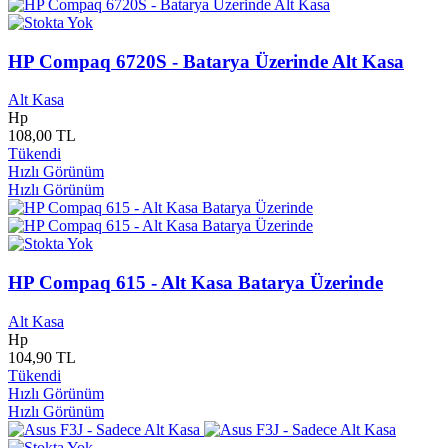
Gül Yayınları
0
Gül Yurdu Yayınları
0
Güleç Çocuk Yayınları
0
HP Compaq 6720S - Batarya Üzerinde Alt Kasa
Gümüşev Yayınları
0
Gümüşoba Yayınları
0
Alt Kasa
Gün Öykü Yayınları
0
Hp
Gün Yayınları
0
108,00 TL
Güncel Yayınları
0
Tükendi
Gündoğan Yayınları
0
Hızlı Görünüm
Gündüz Yayınları
0
Hızlı Görünüm
Güneş Müzik
0
Güneş Tıp Yayınları
0
Güneş Yayınları
0
Güney Film & Yayınları
0
Günizi Yayınları
0
HP Compaq 615 - Alt Kasa Batarya Üzerinde
Günışığı Yayınları
0
Guraba Yayınları
0
Alt Kasa
Hp
Gürer Yayınları
0
104,90 TL
Güven Yayınları
0
Tükendi
H. Yayınları
0
Hızlı Görünüm
Haber Ajanda Yayınları
0
Hızlı Görünüm
Haber Ajansı Yayınları
0
Hacettepe Üniversitesi Yayınları
0