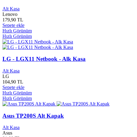
Athena Yayınları
0
Ati Randeon
0
Alt Kasa
Atlantis Yayınları
0
Lenovo
Atom Yayınları
0
179,90 TL
ATP Yayınları
0
Sepete ekle
Hızlı Görünüm
Audi
0
Hızlı Görünüm
Aura Yayınları
0
Avangard Yayınları
0
Avcıol Yayınları
0
Avrasya Kütüphaneciler Birliği
0
LG - LGX11 Netbook - Alk Kasa
Avrupa Müzik
0
Avrupa Yakası Yayınları
0
Alt Kasa
Awox
0
LG
Aya Kitap Yayınları
0
104,90 TL
Ayata Yayınları
0
Sepete ekle
Aydın Yayınları
0
Hızlı Görünüm
Aydınlık Evler Anadolu Lisesi
0
Hızlı Görünüm
Aydüşü Yayınları
0
Aygan Yayınları
0
Asus TP200S Alt Kapak
Ayizi Yayınları
0
Aykırı Yayınları
0
Alt Kasa
Aylak Adam Yayınları
0
Asus
Aylak Kitap Yayınları
0