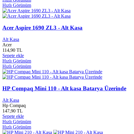
Bayzem Yayınları
0
Hızlı Görünüm
BB101 Yayınları
0
Beda Yayınları
0
Bedir Yayınları
0
Beka Yayınları
0
Acer Aspire 1690 ZL3 - Alt Kasa
Beko
0
Belge Yayınları
0
Alt Kasa
Bence Kitap Yayınları
0
Acer
Bengisu Yayınları
0
114,90 TL
Bengü Yayınları
0
Sepete ekle
Hızlı Görünüm
BENQ
0
Hızlı Görünüm
Berfin Yayınları
0
Berikan Yayınları
0
Berkay Yayınları
0
Berke Anadolu Yayınları
0
HP Compaq Mini 110 - Alt kasa Batarya Üzerinde
Beş Renk Yayınları
0
Beta Yayınları
0
Alt Kasa
Betaş Yayınları
0
Hp Compaq
Beyan Yayınları
0
147,90 TL
Beyaz Balina Yayınları
0
Sepete ekle
Beyaz Baykuş Yayınları
0
Hızlı Görünüm
Beyaz Yayınları
0
Hızlı Görünüm
Beyazıt Kitap Yayınları
0