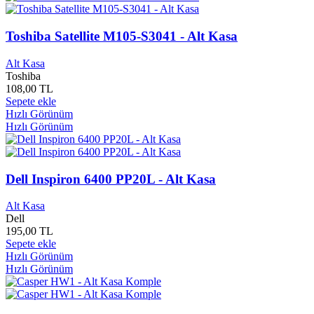
Eftalya Yayınları
0
Ege Meta Yayınları
0
Toshiba Satellite M105-S3041 - Alt Kasa
Eğitim Bir Sen Yayınları
0
Eğitim Yayınları
0
Alt Kasa
Eğitimci Yöntemi Geliştirme
0
Toshiba
Egmont Yayınları
0
108,00 TL
Ekin Yayınları
0
Sepete ekle
Eksen Yayınları
0
Hızlı Görünüm
Eksik Parça Çocuk Yayınları
0
Hızlı Görünüm
Eksik Parça Genç Yayınları
0
Eksik Parça Yayınları
0
Ekvator Yayınları
0
Dell Inspiron 6400 PP20L - Alt Kasa
El İşi, Nakış
0
Elele Yayınları
0
Alt Kasa
Elest Yayınları
0
Dell
ELF Yayınları
0
195,00 TL
Elhan Kitap Yayınları
0
Sepete ekle
Elips Yayınları
0
Hızlı Görünüm
Elit Yayınları
0
Hızlı Görünüm
Elixir
0
Elma Çocuk Yayınları
0
Elma Yayınları
0