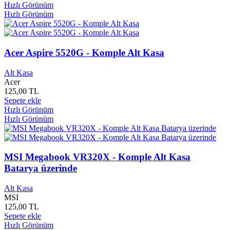
Cedit Neşriyat Yayınları
0
Hızlı Görünüm
Çelik Yayınları
0
Hızlı Görünüm
Cem Yayınları
0
Cep Kitapları Yayınları
0
Ceres Yayınları
0
Acer Aspire 5520G - Komple Alt Kasa
Ceviz Kabuğu Yayınları
0
Çevre ve Şehircilik Bakanlığı
0
Alt Kasa
Ceylan Yayınları
0
Acer
Chiviyazıları Yayınevi
0
125,00 TL
Christine NOSTLİNGER
0
Sepete ekle
Churchill Livingstone
0
Hızlı Görünüm
Çiçek Yayınları
0
Hızlı Görünüm
Cihan Yayınları
0
Cihangir Yayınları
0
Çile Yayınları
0
MSI Megabook VR320X - Komple Alt Kasa
Çilek Yayınları
0
Cin Ali Yayınları
0
Batarya üzerinde
Çin Malı Tablet
0
Cinemascope Yayınları
0
Alt Kasa
Cinius Yayınları
0
MSI
125,00 TL
Çizgi Yayınları
0
Sepete ekle
Çizmeli Kedi Yayınları
0
Hızlı Görünüm
Çınar Çocuk yayınları
0