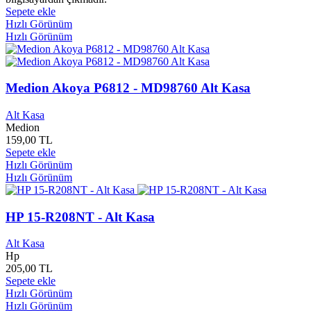
Angora Yayınları
0
Sepete ekle
Anı Yayınları
0
Hızlı Görünüm
Anıl Yayınları
0
Hızlı Görünüm
Ankara Barosu
0
Ankara Büyükşehir Belediyesi
0
Ankara Sanayii Odası
0
Ankara Ticaret Odası
0
Medion Akoya P6812 - MD98760 Alt Kasa
Ankara Üniversitesi Yayınları
0
Anlam Yayınları
0
Alt Kasa
Medion
Anlatı Yayınları
0
159,00 TL
Ansiklopedi Yayınları
0
Sepete ekle
Ant Yayınları
0
Hızlı Görünüm
Antik Şark Klasikleri
0
Hızlı Görünüm
Antik Yayınları
0
Antika Ürünler
0
Apollon Yayınları
0
HP 15-R208NT - Alt Kasa
Apple
0
April Yayınları
0
Alt Kasa
Aprilla
0
Hp
Apsis Yayınları
0
205,00 TL
Arabat Yayınları
0
Sepete ekle
Hızlı Görünüm
Araf Yayınları
0
Hızlı Görünüm
Aralık Yayınları
0