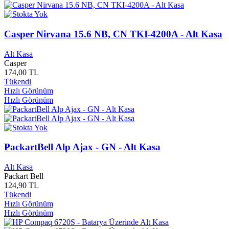
Girdap Yayınları
0
Gizemli Bahçe Yayınları
0
Goa Yayınları
0
Casper Nirvana 15.6 NB, CN TKI-4200A - Alt Kasa
Göçebe Yayınları
0
Gökçe Kitapevi Yayınları
0
Alt Kasa
Göksoy Plakçılık
0
Casper
Gölbaşı Belediyesi
0
174,00 TL
GoldMaster
0
Tükendi
Gölge Yayınları
0
Hızlı Görünüm
GoMobile
0
Hızlı Görünüm
Gonca Plak ve Kaset
0
Gonca Yayınları
0
Gönül Yayınları
0
Gordios Kitap Yayınları
0
PackartBell Alp Ajax - GN - Alt Kasa
Görkem Yayınları
0
Gözlem Yayınları
0
Alt Kasa
Grafiker Yayınları
0
Packart Bell
Granada
0
124,90 TL
Grifin Yayınları
0
Tükendi
Grikedi Yayınları
0
Hızlı Görünüm
Grundig
0
Hızlı Görünüm
Gugukkuşu Yayınları
0