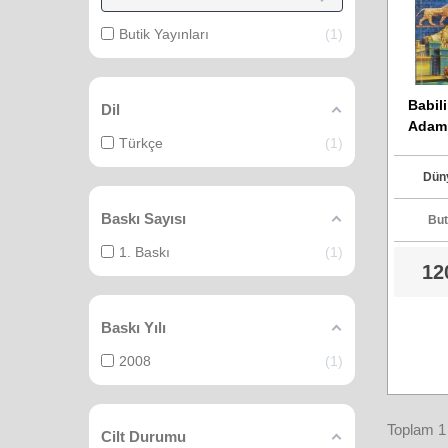
Butik Yayınları
1
Babil
Dil
Adamı
Türkçe
1
Düny
Baskı Sayısı
But
1. Baskı
1
12
Baskı Yılı
2008
1
Toplam 1 
Cilt Durumu