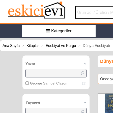
Kategoriler
Ana Sayfa
>
Kitaplar
>
Edebiyat ve Kurgu
>
Dünya Edebiyatı
Dünya
Yazar
Önce ye
George Samuel Clason
1
Yayınevi