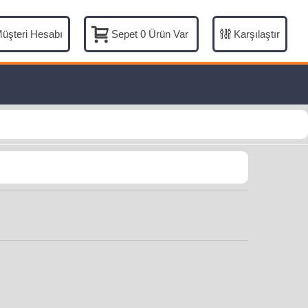
üşteri Hesabı
Karşılaştır
Sepet
0
Ürün Var