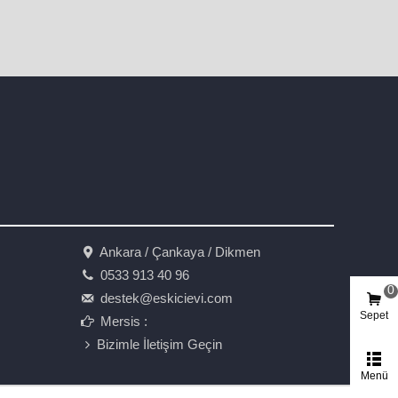
Ankara / Çankaya / Dikmen
0533 913 40 96
0
destek@eskicievi.com
Sepet
Mersis :
Bizimle İletişim Geçin
Menü