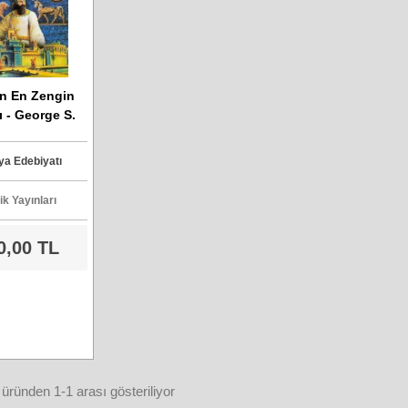
in En Zengin
 - George S.
Clason
a Edebiyatı
ik Yayınları
0,00 TL
üründen 1-1 arası gösteriliyor