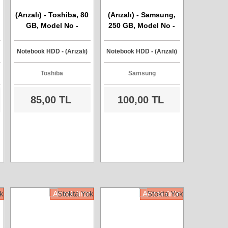
(Arızalı) - Toshiba, 80
(Arızalı) - Samsung,
GB, Model No -
250 GB, Model No -
MK8037GSX, Sata
HM250HI, Sata
Harddisk
Harddisk
Notebook HDD - (Arızalı)
Notebook HDD - (Arızalı)
Toshiba
Samsung
85,00 TL
100,00 TL
n
Arızalı ürün
Arızalı ürün