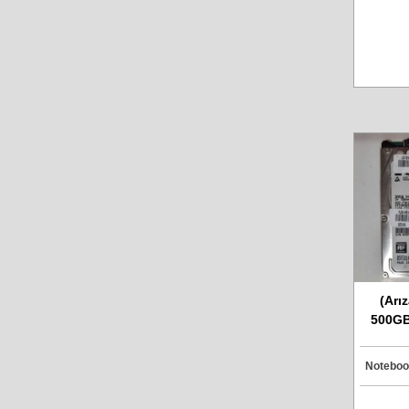
(Arız
500GB
NP27
Z5
Notebook
HTD54
Sat