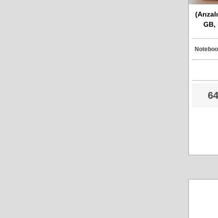
(Arızal
GB, 
HTS54
Sat
Notebook
64