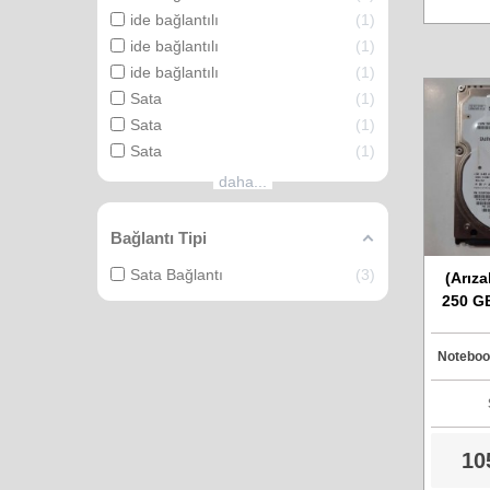
ide bağlantılı
1
ide bağlantılı
1
ide bağlantılı
1
Sata
1
Sata
1
Sata
1
daha...
Bağlantı Tipi
Sata Bağlantı
3
(Arıza
250 GB
ST925
H
Notebook
10