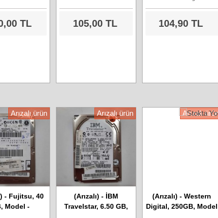
0,00 TL
105,00 TL
104,90 TL
Arızalı ürün
Arızalı ürün
Arızalı ürü
ı) - Fujitsu, 40
(Arızalı) - İBM
(Arızalı) - Western
, Model -
Travelstar, 6.50 GB,
Digital, 250GB, Model
40AH PL, Ide
Model No - DBCA-
No - WD2500BEVS,