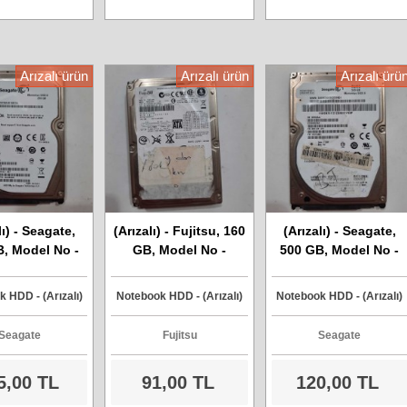
Arızalı ürün
Arızalı ürün
Arızalı ürü
lı) - Seagate,
(Arızalı) - Fujitsu, 160
(Arızalı) - Seagate,
, Model No -
GB, Model No -
500 GB, Model No -
0315AS, Sata
MHV2160BT, Sata
ST9500325AS, Sata
arddisk
Harddisk
Harddisk
 HDD - (Arızalı)
Notebook HDD - (Arızalı)
Notebook HDD - (Arızalı)
Seagate
Fujitsu
Seagate
5,00 TL
91,00 TL
120,00 TL