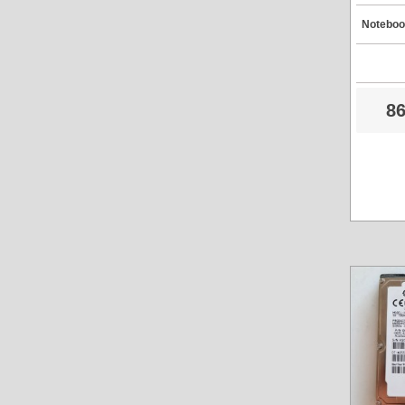
H
Notebook
86