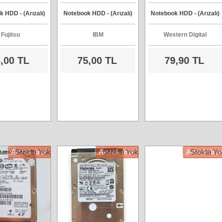
arddisk
206480, IDE Harddisk
Sata Harddisk
 HDD - (Arızalı)
Notebook HDD - (Arızalı)
Notebook HDD - (Arızalı)
Fujitsu
IBM
Western Digital
,00 TL
75,00 TL
79,90 TL
Arızalı ürün
Arızalı ürün
Arızalı ürü