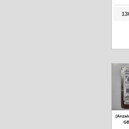
13
(Arızal
GB
MHT20