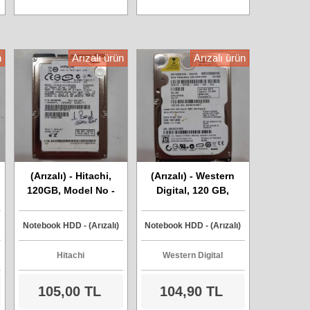
n
Arızalı ürün
Arızalı ürün
(Arızalı) - Hitachi,
(Arızalı) - Western
120GB, Model No -
Digital, 120 GB,
HTS541612J9SA00,
Model No - WD-
Sata Harddisk
WXCX07816951, Sata
Notebook HDD - (Arızalı)
Notebook HDD - (Arızalı)
Harddisk
Hitachi
Western Digital
105,00 TL
104,90 TL