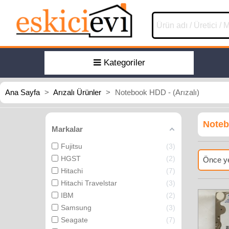
Kategoriler
Ana Sayfa
>
Arızalı Ürünler
>
Notebook HDD - (Arızalı)
Noteb
Markalar
Fujitsu
3
HGST
2
Önce ye
Hitachi
7
Hitachi Travelstar
3
IBM
2
Samsung
3
Seagate
7