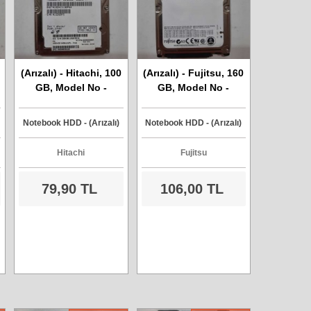
(Arızalı) - Hitachi, 100
(Arızalı) - Fujitsu, 160
GB, Model No -
GB, Model No -
HTS541010G9SA00,
MHZ2160BH, Sata
Sata Harddisk
Harddisk
Notebook HDD - (Arızalı)
Notebook HDD - (Arızalı)
Hitachi
Fujitsu
79,90 TL
106,00 TL