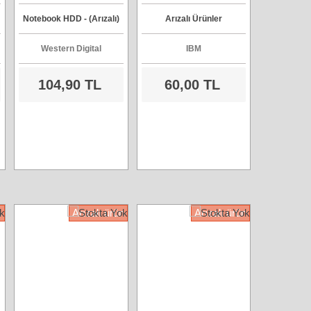
Sata Harddisk
IC25N030ATCS04-0,
Notebook HDD - (Arızalı)
Arızalı Ürünler
IDE Harddisk
Western Digital
IBM
104,90 TL
60,00 TL
n
Arızalı ürün
Arızalı ürün