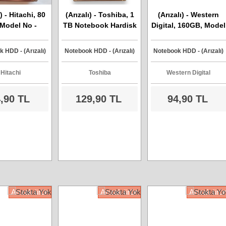
ı) - Hitachi, 80
(Arızalı) - Toshiba, 1
(Arızalı) - Western
Model No -
TB Notebook Hardisk
Digital, 160GB, Model
1680J9SA00,
- Model No
No - WD1600BEVT,
a Harddisk
MQ04ABF100
Sata Harddisk
 HDD - (Arızalı)
Notebook HDD - (Arızalı)
Notebook HDD - (Arızalı)
Hitachi
Toshiba
Western Digital
,90 TL
129,90 TL
94,90 TL
Arızalı ürün
Arızalı ürün
Arızalı ürü