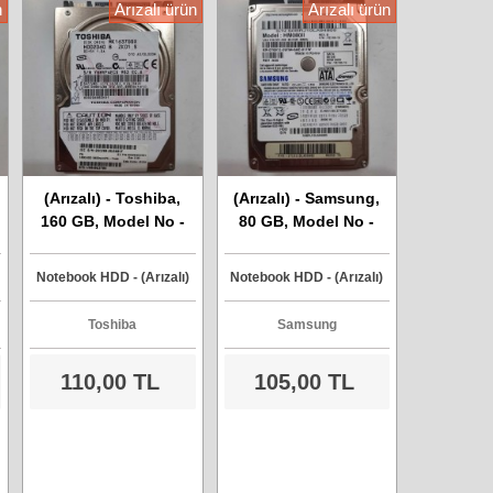
n
Arızalı ürün
Arızalı ürün
(Arızalı) - Toshiba,
(Arızalı) - Samsung,
160 GB, Model No -
80 GB, Model No -
MK1637GSX, Sata
HM080II, Sata
Harddisk
Harddisk
Notebook HDD - (Arızalı)
Notebook HDD - (Arızalı)
Toshiba
Samsung
110,00 TL
105,00 TL