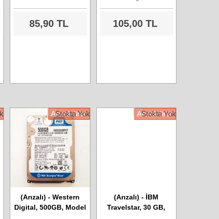
85,90 TL
105,00 TL
n
Arızalı ürün
Arızalı ürün
(Arızalı) - Western
(Arızalı) - İBM
Digital, 500GB, Model
Travelstar, 30 GB,
No - WD5000BPVT,
Model No -