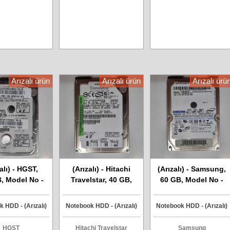
Arızalı ürün
Arızalı ürün
Arızalı ürü
alı) - HGST,
(Arızalı) - Hitachi
(Arızalı) - Samsung,
, Model No -
Travelstar, 40 GB,
60 GB, Model No -
0E5J-K05TR,
Model No -
HM060HC, IDE
K500-500,
HTS424040M9AT00,
Harddisk
 HDD - (Arızalı)
Notebook HDD - (Arızalı)
Notebook HDD - (Arızalı)
5050A7E380
IDE Harddisk
a Harddisk
HGST
Hitachi Travelstar
Samsung