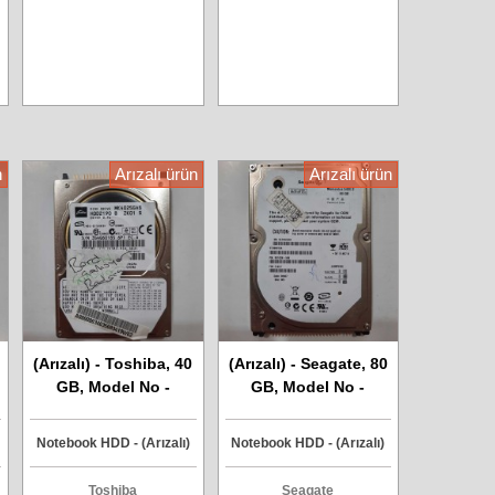
n
Arızalı ürün
Arızalı ürün
(Arızalı) - Toshiba, 40
(Arızalı) - Seagate, 80
GB, Model No -
GB, Model No -
MK4025GAS, IDE
ST980815A, IDE
Harddisk
Harddisk
Notebook HDD - (Arızalı)
Notebook HDD - (Arızalı)
Toshiba
Seagate