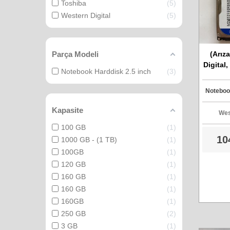
Toshiba
5
Western Digital
5
Parça Modeli
(Arıza
Digital
Notebook Harddisk 2.5 inch
3
No - 
Sat
Notebook
Kapasite
Wes
100 GB
1
10
1000 GB - (1 TB)
1
100GB
1
120 GB
1
160 GB
1
160 GB
1
160GB
1
250 GB
2
3 GB
1