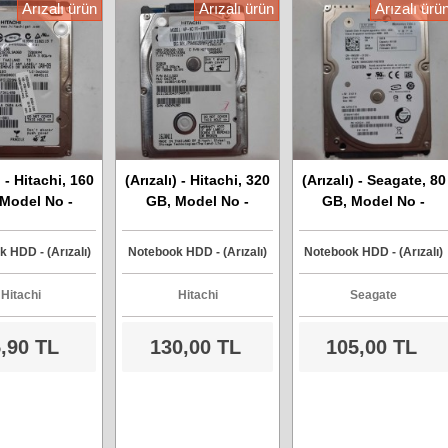
Arızalı ürün
Arızalı ürün
Arızalı ürü
) - Hitachi, 160
(Arızalı) - Hitachi, 320
(Arızalı) - Seagate, 80
Model No -
GB, Model No -
GB, Model No -
3216L9A360,
Z5K320-320,
ST980411ASG, Sata
a Harddisk
HTS543232A7A384,
Harddisk
 HDD - (Arızalı)
Notebook HDD - (Arızalı)
Notebook HDD - (Arızalı)
Sata Harddisk
Hitachi
Hitachi
Seagate
,90 TL
130,00 TL
105,00 TL