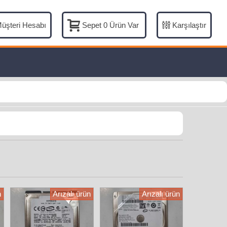
üşteri Hesabı
Karşılaştır
Sepet
0
Ürün Var
n
Arızalı ürün
Arızalı ürün