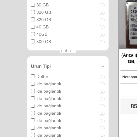
30 GB
1
320 GB
1
320 GB
1
40 GB
1
40GB
1
500 GB
1
daha...
(Arızalı
GB, 
Ürün Tipi
HTS72
Sat
Defter
1
Notebook
ide bağlantılı
1
ide bağlantılı
1
ide bağlantılı
1
85
ide bağlantılı
1
ide bağlantılı
1
ide bağlantılı
1
ide bağlantılı
1
ide bağlantılı
1