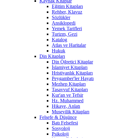
Kaynak Kitaplar
Eğitim Kitapları
Rehber, Klavuz
Sözlükler
Ansiklopedi
Yemek Tarifleri
Turizm, Gezi
Katalog
Atlas ve Haritalar
Hukuk
Din Kitapları
Din Öğretici Kitaplar
İslamiyet Kitapları
Hristiyanlık Kitapları
Peygamber'ler Hayatı
Mezhep Kitapları
Tasavvuf Kitapları
Kur'an ve Tefsir
Hz. Muhammed
Hikaye, Anlatı
Musevilik Kitapları
Felsefe & Düşünce
Batı Felsefesi
Sosyoloji
Psikoloji