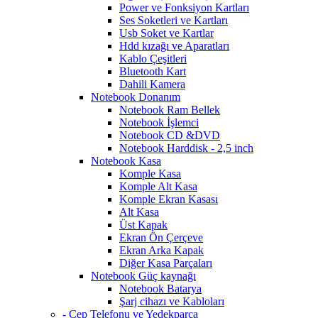
Power ve Fonksiyon Kartları
Ses Soketleri ve Kartları
Usb Soket ve Kartlar
Hdd kızağı ve Aparatları
Kablo Çeşitleri
Bluetooth Kart
Dahili Kamera
Notebook Donanım
Notebook Ram Bellek
Notebook İşlemci
Notebook CD &DVD
Notebook Harddisk - 2,5 inch
Notebook Kasa
Komple Kasa
Komple Alt Kasa
Komple Ekran Kasası
Alt Kasa
Üst Kapak
Ekran Ön Çerçeve
Ekran Arka Kapak
Diğer Kasa Parçaları
Notebook Güç kaynağı
Notebook Batarya
Şarj cihazı ve Kabloları
- Cep Telefonu ve Yedekparça