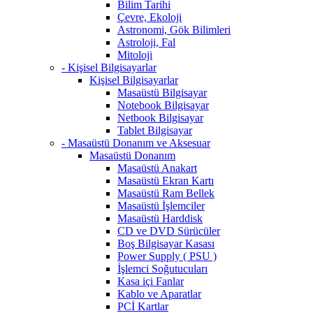
Bilim Tarihi
Çevre, Ekoloji
Astronomi, Gök Bilimleri
Astroloji, Fal
Mitoloji
- Kişisel Bilgisayarlar
Kişisel Bilgisayarlar
Masaüstü Bilgisayar
Notebook Bilgisayar
Netbook Bilgisayar
Tablet Bilgisayar
- Masaüstü Donanım ve Aksesuar
Masaüstü Donanım
Masaüstü Anakart
Masaüstü Ekran Kartı
Masaüstü Ram Bellek
Masaüstü İşlemciler
Masaüstü Harddisk
CD ve DVD Sürücüler
Boş Bilgisayar Kasası
Power Supply ( PSU )
İşlemci Soğutucuları
Kasa içi Fanlar
Kablo ve Aparatlar
PCİ Kartlar