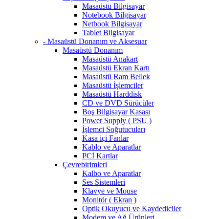
Masaüstü Bilgisayar
Notebook Bilgisayar
Netbook Bilgisayar
Tablet Bilgisayar
- Masaüstü Donanım ve Aksesuar
Masaüstü Donanım
Masaüstü Anakart
Masaüstü Ekran Kartı
Masaüstü Ram Bellek
Masaüstü İşlemciler
Masaüstü Harddisk
CD ve DVD Sürücüler
Boş Bilgisayar Kasası
Power Supply ( PSU )
İşlemci Soğutucuları
Kasa içi Fanlar
Kablo ve Aparatlar
PCİ Kartlar
Çevrebirimleri
Kalbo ve Aparatlar
Ses Sistemleri
Klavye ve Mouse
Monitör ( Ekran )
Optik Okuyucu ve Kaydediciler
Modem ve Ağ Ürünleri