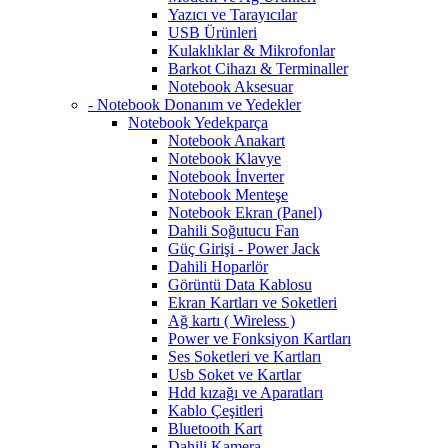
Yazıcı ve Tarayıcılar
USB Ürünleri
Kulaklıklar & Mikrofonlar
Barkot Cihazı & Terminaller
Notebook Aksesuar
- Notebook Donanım ve Yedekler
Notebook Yedekparça
Notebook Anakart
Notebook Klavye
Notebook İnverter
Notebook Menteşe
Notebook Ekran (Panel)
Dahili Soğutucu Fan
Güç Girişi - Power Jack
Dahili Hoparlör
Görüntü Data Kablosu
Ekran Kartları ve Soketleri
Ağ kartı ( Wireless )
Power ve Fonksiyon Kartları
Ses Soketleri ve Kartları
Usb Soket ve Kartlar
Hdd kızağı ve Aparatları
Kablo Çeşitleri
Bluetooth Kart
Dahili Kamera