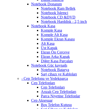
Notebook Donanım
Notebook Ram Bellek
Notebook İşlemci
Notebook CD &DVD
Notebook Harddisk - 2,5 inch
Notebook Kasa
Komple Kasa
Komple Alt Kasa
Komple Ekran Kasası
Alt Kasa
Üst Kapak
Ekran Ön Çerçeve
Ekran Arka Kapak
Diğer Kasa Parçaları
Notebook Güç kaynağı
Notebook Batarya
Şarj cihazı ve Kabloları
- Cep Telefonu ve Yedekparça
Cep Telefonları
Cep Telefonları
Arızalı Cep Telefonları
Parça Niyetine Telefonlar
Cep Aksesuar
Boş Telefon Kutusu