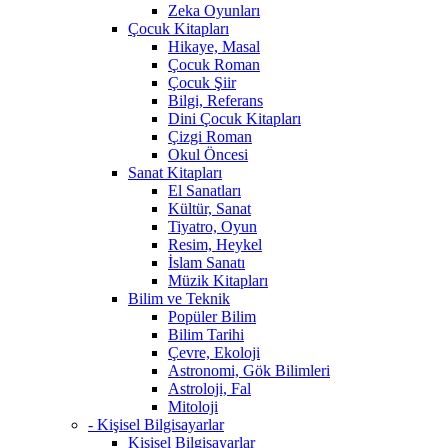
Zeka Oyunları
Çocuk Kitapları
Hikaye, Masal
Çocuk Roman
Çocuk Şiir
Bilgi, Referans
Dini Çocuk Kitapları
Çizgi Roman
Okul Öncesi
Sanat Kitapları
El Sanatları
Kültür, Sanat
Tiyatro, Oyun
Resim, Heykel
İslam Sanatı
Müzik Kitapları
Bilim ve Teknik
Popüler Bilim
Bilim Tarihi
Çevre, Ekoloji
Astronomi, Gök Bilimleri
Astroloji, Fal
Mitoloji
- Kişisel Bilgisayarlar
Kişisel Bilgisayarlar