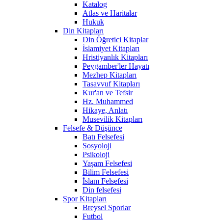
Katalog
Atlas ve Haritalar
Hukuk
Din Kitapları
Din Öğretici Kitaplar
İslamiyet Kitapları
Hristiyanlık Kitapları
Peygamber'ler Hayatı
Mezhep Kitapları
Tasavvuf Kitapları
Kur'an ve Tefsir
Hz. Muhammed
Hikaye, Anlatı
Musevilik Kitapları
Felsefe & Düşünce
Batı Felsefesi
Sosyoloji
Psikoloji
Yaşam Felsefesi
Bilim Felsefesi
İslam Felsefesi
Din felsefesi
Spor Kitapları
Breysel Sporlar
Futbol