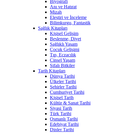
Biyografi
Anı ve Hatırat
Mizah
Eleştiri ve İnceleme
Bilimkurgu, Fantastik
Sağlık Kitapları
Kişisel Gelişim
Beslenme, Diyet
Sağlıklı Yaşam
Çocuk Gelişimi
Tıp, Eczacılık
Cinsel Yaşam
Şifalı Bitkiler
Tarih Kitapları
Dünya Tarihi
Ülkeler Tarihi
Şehirler Tarihi
Cumhuriyet Tarihi
Kişisel Tarih
Kültür & Sanat Tarihi
Siyasi Tarih
Türk Tarihi
Osmanlı Tarihi
Edebiyat Tarihi
Dinler Tarihi