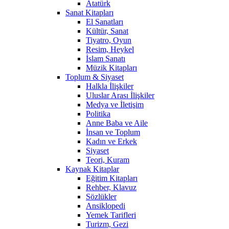
Atatürk
Sanat Kitapları
El Sanatları
Kültür, Sanat
Tiyatro, Oyun
Resim, Heykel
İslam Sanatı
Müzik Kitapları
Toplum & Siyaset
Halkla İlişkiler
Uluslar Arası İlişkiler
Medya ve İletişim
Politika
Anne Baba ve Aile
İnsan ve Toplum
Kadın ve Erkek
Siyaset
Teori, Kuram
Kaynak Kitaplar
Eğitim Kitapları
Rehber, Klavuz
Sözlükler
Ansiklopedi
Yemek Tarifleri
Turizm, Gezi