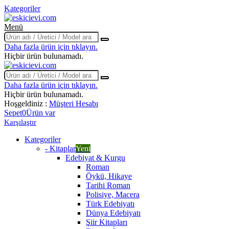
Kategoriler
Menü
Daha fazla ürün için tıklayın.
Hiçbir ürün bulunamadı.
Daha fazla ürün için tıklayın.
Hiçbir ürün bulunamadı.
Hoşgeldiniz :
Müşteri Hesabı
Sepet
0
Ürün var
Karşılaştır
Kategoriler
- Kitaplar
Yeni
Edebiyat & Kurgu
Roman
Öykü, Hikaye
Tarihi Roman
Polisiye, Macera
Türk Edebiyatı
Dünya Edebiyatı
Şiir Kitapları