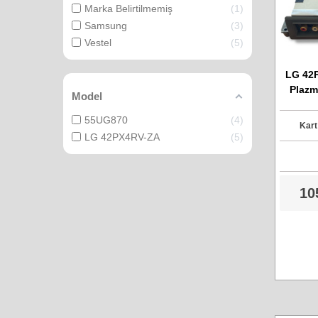
Marka Belirtilmemiş
1
Samsung
3
Vestel
5
LG 42
Plazm
Model
Kart
55UG870
4
Kart
LG 42PX4RV-ZA
5
10