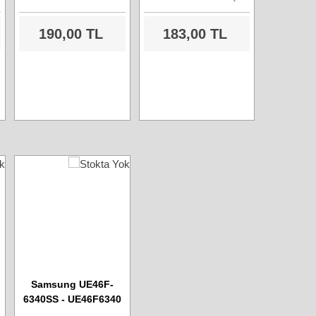
190,00 TL
183,00 TL
Samsung UE46F-
6340SS - UE46F6340
Led Tv - Wifi Kart -