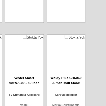
Vestel Smart
Weldy Plus CH6060
40FA7100 - 40 Inch
Alman Malı Sıcak
102 Ekran Led TV -
Hava Tabancası
Kumanda Gözü Ve
Dijital Gösterge Ayarlı
TV Kumanda Alıcı kartı
Kart ve Modüller
Manuel Ayar Kartı -
Model : 260913R3
Vestel
Marka Belirtilmemiş