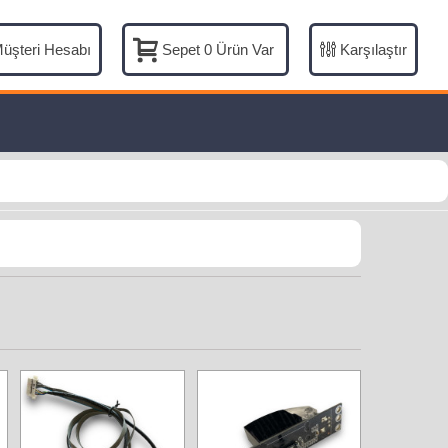
üşteri Hesabı
Karşılaştır
Sepet
0
Ürün Var