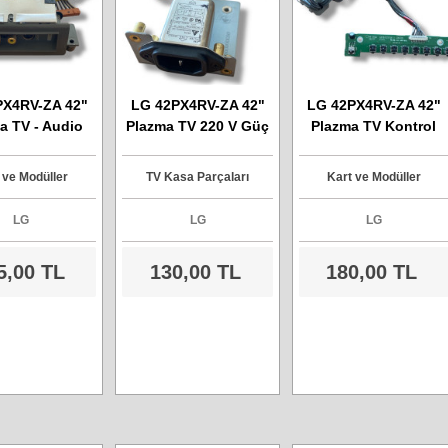
PX4RV-ZA 42"
LG 42PX4RV-ZA 42"
LG 42PX4RV-ZA 42"
a TV - Audio
Plazma TV 220 V Güç
Plazma TV Kontrol
 Ve Kablosu
Soket - 06GEEG3Q
Kart Buton
6870VS2219A
 ve Modüller
TV Kasa Parçaları
Kart ve Modüller
LG
LG
LG
5,00 TL
130,00 TL
180,00 TL