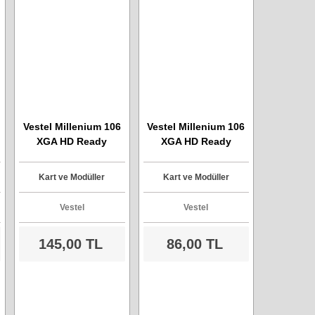
Vestel Millenium 106
Vestel Millenium 106
XGA HD Ready
XGA HD Ready
Plazma TV - Ek Kart -
Plazma TV - Audio
Model : 17DB16
Kart - Model :
Kart ve Modüller
Kart ve Modüller
210705
17FAV15-2
Vestel
Vestel
145,00 TL
86,00 TL