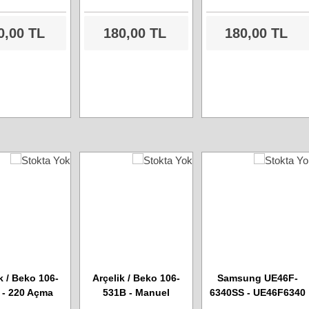
0,00 TL
180,00 TL
180,00 TL
k / Beko 106-
Arçelik / Beko 106-
Samsung UE46F-
 - 220 Açma
531B - Manuel
6340SS - UE46F6340
a "On / Off"
Kontrol Buton Kartı
Led Tv - Bluetooth