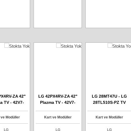
PX4RV-ZA 42"
LG 42PX4RV-ZA 42"
LG 28MT47U - LG
a TV - 42V7-
Plazma TV - 42V7-
28TL510S-PZ TV
E014B Boffer
6870QDE014B Boffer
Kontrol Joistik Botun
 Destek Kartı
Görüntü Destek Kartı
 ve Modüller
Kart ve Modüller
Kart ve Modüller
LG
LG
LG