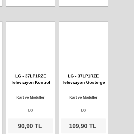
LG - 37LP1RZE
LG - 37LP1RZE
Televiziyon Kontrol
Televiziyon Gösterge
Buton Kartı - Model -
Panel - Model -
a
6870TC09E11
6870TB64E61
Kart ve Modüller
Kart ve Modüller
LG
LG
90,90 TL
109,90 TL