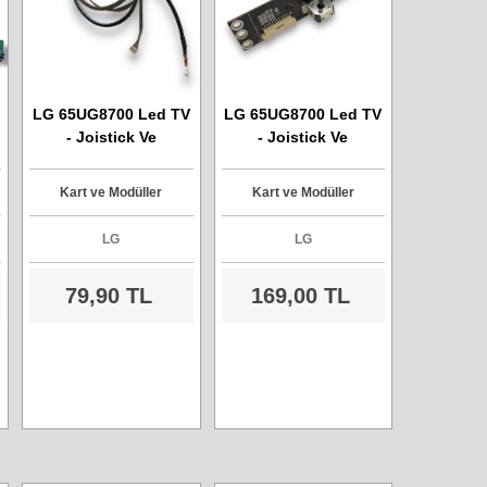
LG 65UG8700 Led TV
LG 65UG8700 Led TV
- Joistick Ve
- Joistick Ve
Kumanda Ara
Kumanda Alıcı Kartı -
Kablosu
Model UG8700 Ver1.1
Kart ve Modüller
Kart ve Modüller
LG
LG
79,90 TL
169,00 TL