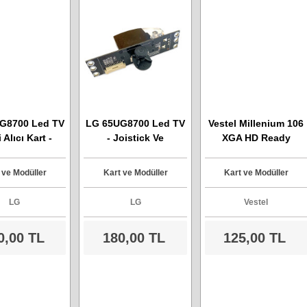
G8700 Led TV
LG 65UG8700 Led TV
Vestel Millenium 106
i Alıcı Kart -
- Joistick Ve
XGA HD Ready
l : LGSBW41
Kumanda Alıcı Kartı -
Plazma TV - Ara Kart -
Model UG8700 Ver1.1
Model : E125498-2
 ve Modüller
Kart ve Modüller
Kart ve Modüller
LG
LG
Vestel
0,00 TL
180,00 TL
125,00 TL