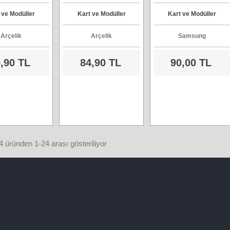
Anahtar
Kart - Model : WISOL
 ve Modüller
Kart ve Modüller
Kart ve Modüller
B600 R7
Arçelik
Arçelik
Samsung
,90 TL
84,90 TL
90,00 TL
 üründen 1-24 arası gösteriliyor