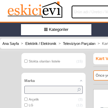
Kategoriler
Ana Sayfa
>
Elektirik / Elektronik
>
Televiziyon Parçaları
>
Kar
Kart 
Stokta olanları listele
15
Önce ye
Marka
Arçelik
3
LG
12