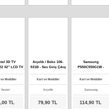
tel 3D TV
Arçelik / Beko 106-
Samsung
22 42” LCD TV
531B - Ses Giriş Çıkış
PS50C550G1W -
matik Kontrol
Audio Kart
PS50C550G1WXXC -
l - Model :
Full HD Plazma TV Ar
 ve Modüller
Kart ve Modüller
Kart ve Modüller
7TK131F
Bağlantı Kartı - Model
: 50UF 2P X Buffer
Vestel
Arçelik
Samsung
,00 TL
79,90 TL
114,90 TL