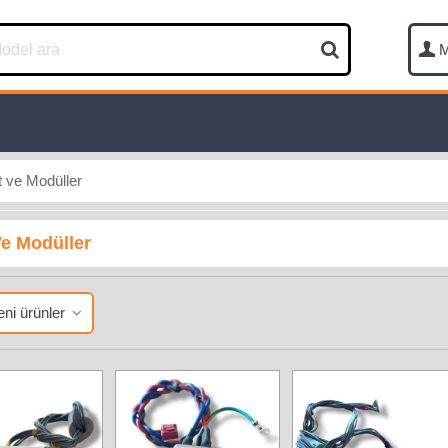
M
t ve Modüller
Ve Modüller
ni ürünler