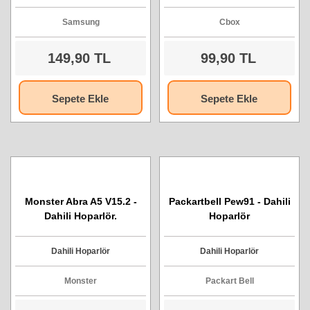
Hp
14
Hp Compaq
3
Samsung
Cbox
Lenovo
4
Medion
1
149,90 TL
99,90 TL
Monster
1
MSI
3
Sepete Ekle
Sepete Ekle
Packart Bell
3
Monster Abra A5 V15.2 -
Packartbell Pew91 - Dahili
Dahili Hoparlör.
Hoparlör
Dahili Hoparlör
Dahili Hoparlör
Monster
Packart Bell