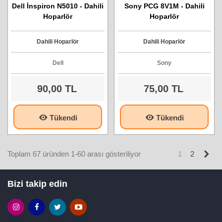
Dell İnspiron N5010 - Dahili
Sony PCG 8V1M - Dahili
Hoparlör
Hoparlör
Dahili Hoparlör
Dahili Hoparlör
Dell
Sony
90,00 TL
75,00 TL
Tükendi
Tükendi
Son
Toplam 67 üründen 1-60 arası gösteriliyor
1
2
Bizi takip edin