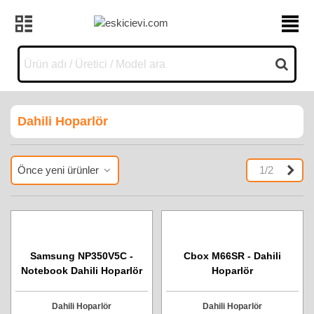
Dahili Hoparlör
Marka
Son
Önce yeni ürünler
1/2
Acer
6
Arçelik
1
Asus
6
Casper
3
Cbox
1
Samsung NP350V5C -
Cbox M66SR - Dahili
Compaq
1
Notebook Dahili Hoparlör
Hoparlör
Crea Yayınları
1
Dell
1
Dahili Hoparlör
Dahili Hoparlör