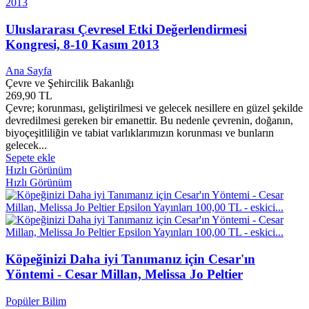
Anne Hampson
0
Anne Hathaway
0
Uluslararası Çevresel Etki Değerlendirmesi
Anne Jonas
0
Kongresi, 8-10 Kasım 2013
Anne Kennedy
0
Anne PROVOOST
0
Ana Sayfa
Anne RICE
0
Çevre ve Şehircilik Bakanlığı
Anne Rivers SİDDONS
0
269,90 TL
Annette Bening
0
Çevre; korunması, geliştirilmesi ve gelecek nesillere en güzel şekilde
Annette Blair
0
devredilmesi gereken bir emanettir. Bu nedenle çevrenin, doğanın,
biyoçeşitliliğin ve tabiat varlıklarımızın korunması ve bunların
Annette Broadrick
0
gelecek...
Annette Neubauer
0
Sepete ekle
Annie BRYANT
0
Hızlı Görünüm
Annie Graves
0
Hızlı Görünüm
Anosh Irani
0
Anthony Bozza
0
Anthony Giddens
0
Anthony Hopkins
0
Anthony Perkins
0
Köpeğinizi Daha iyi Tanımanız için Cesar'ın
Anthony Robbins
0
Antoine de Saint - Exupery
0
Yöntemi - Cesar Millan, Melissa Jo Peltier
Antoine de Saint-EXUPERY
0
Anton Çehov
0
Popüler Bilim