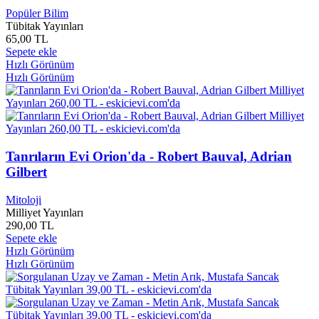
320 GB
0
Popüler Bilim
Tübitak Yayınları
5100 BL51
0
65,00 TL
55UG870
0
Sepete ekle
600M
0
Hızlı Görünüm
6230İ
0
Hızlı Görünüm
6700s
0
6S Plus
0
775 pin işlemci Fanı
0
8 GB DDR3 1333
0
9716 HD
0
Tanrıların Evi Orion'da - Robert Bauval, Adrian
A. Adnan ÇAKMAKÇIOĞLU
0
A. Alper Akçam
0
Gilbert
A. Ayhan ESEN
0
A. Başer Kafaoğlu
0
Mitoloji
A. Birsen Yiğit
0
Milliyet Yayınları
290,00 TL
A. Çaylak
0
Sepete ekle
A. De LAMARTİNE
0
Hızlı Görünüm
A. Didem USLU
0
Hızlı Görünüm
A. Ferhan Oğuzhan
0
A. Gönül PALALAR
0
A. Hamdi Akseki
0
A. Kadir Özer
0