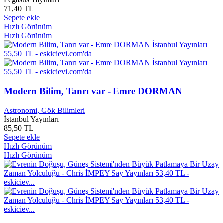
71,40 TL
AMD Athlon II X2 250
0
Sepete ekle
AMD Athlon II X2 260
0
Hızlı Görünüm
Amelia Grey
0
Hızlı Görünüm
Amil ÇELEBİOĞLU
0
Amin MAALOUF
0
Amir TAHERİ
0
Amiran Kurtkan Bilgiseven
0
Amy Adams
0
AMY CHUA
0
Modern Bilim, Tanrı var - Emre DORMAN
Amy E. Weiss
0
Amy Engel
0
Astronomi, Gök Bilimleri
Amy Greene
0
İstanbul Yayınları
85,50 TL
Amy Harmon
0
Sepete ekle
Amy Poehler
0
Hızlı Görünüm
Amy Pulm
0
Hızlı Görünüm
Amy Smart
0
Amy Tan
0
Anais Nin
0
Anand Devapath
0
Anatole France
0
ANB T2000
0
Andre MAUROİS
0