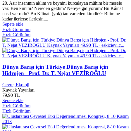
Angelo Costabile
0
20. Asır insanının aklını ve beynini kurcalayan mühim bir mesele
Angıe Harmon
0
var: Ben kimim? Nereden geldim? Nereye gidiyorum? Bu Kâinat
Angutyus
0
nasıl var oldu? Bu Kâinatı (yok) tan var eden kimdir?» Bilim ne
Anıl BASILI
0
kadar ilerlerse ilerlesin,...
Sepete ekle
Anıta Amirrezvani
0
Hızlı Görünüm
Anıta Bruzzese
0
Hızlı Görünüm
Anita Mui
0
Anita Shreve
0
Anja Snellman
0
Ankara Sanayii Odası
0
Ann CHAMBERLiN
0
Ann Jungman
0
Dünya Barışı için Türkiye Dünya Barışı için
Anna CAMPBELL
0
Hidrojen - Prof. Dr. T. Nejat VEZİROĞLU
Anna CLAYBOURNE
0
Anna Faris
0
Çevre, Ekoloji
Anna Gavalda
0
Kaynak Yayınları
Anna Katharine Green
0
79,90 TL
Anna Kendrick
0
Sepete ekle
Hızlı Görünüm
Anna M. Flynn
0
Hızlı Görünüm
Anna Seweel
0
Anna Sewell
0
Anna-Greta WİNBERG
0
Anne FINE
0