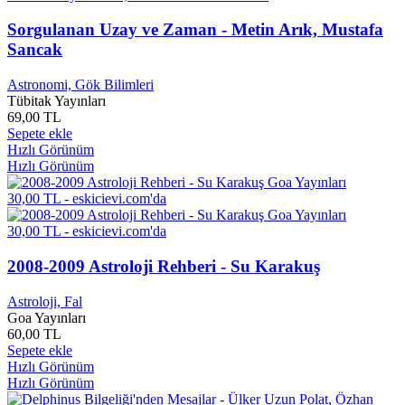
A. M. Celal Şengör
0
A. Mahir PEKŞEN
0
Sorgulanan Uzay ve Zaman - Metin Arık, Mustafa
A. Meredith WALTERS
0
Sancak
A. P. Stephens
0
A. Refik GÜR
0
Astronomi, Gök Bilimleri
A. Soljenitsin
0
Tübitak Yayınları
69,00 TL
A. Turhan Şenel
1
Sepete ekle
A. William Deckard
0
Hızlı Görünüm
A.Hamdi AKSEKİ
0
Hızlı Görünüm
A.L.Jackson
0
A.Muhsin TOPRAK
0
A.Vahap Akbaş
0
A1000
0
A1432
0
A1489
0
2008-2009 Astroloji Rehberi - Su Karakuş
A2000
0
A2500-H
0
Astroloji, Fal
A3A
0
Goa Yayınları
60,00 TL
A45
0
Sepete ekle
A6000 VM
0
Hızlı Görünüm
A8İ Q2
0
Hızlı Görünüm
Aaliyah
0