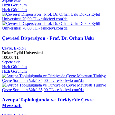
Sepete ekle
Alexandr Sergeyeviç Puşkin
0
Hızlı Görünüm
Alexandra Cavelius
0
Hızlı Görünüm
Alexandra Maira Lara
0
Alexandra Maria Lara
0
Alexandra Stoddard
0
Alexandre DUMAS
0
Alexis CARREL
0
Alfa 10MB
0
Çevresel Dispersiyon - Prof. Dr. Orhan Uslu
Alfa 10TM
0
Alfonse DAUDET
0
Çevre, Ekoloji
Dokuz Eylül Üniversitesi
Alfred Adler
0
100,00 TL
Alfred Engelbertoviç Ştekli
0
Sepete ekle
Alfred Molina
0
Hızlı Görünüm
Alfred W. McCoy
0
Hızlı Görünüm
Ali ALPARSLAN
0
Ali Ağcakulu
0
Ali Akben
0
Ali Aktaş
0
Ali Akyıldız
0
Avrupa Topluluğunda ve Türkiye'de Çevre
Ali Ant
3
Ali ARCAK
0
Mevzuatı
Ali Arslan
0
Ali Bağmen
0