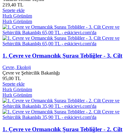
Aslı T. Kızmaz
0
219,40 TL
Aslıhan Akagöz
0
Sepete ekle
Aslıhan Gürbüz
0
Hızlı Görünüm
Aslıhan Küçüker Yıldız
0
Hızlı Görünüm
Asma Kilit
0
Aspire 3750 EIH30
0
Aspire 6935G
0
Aspire One D255
0
Aspre One ZA3
0
1. Çevre ve Ormancılık Şurası Tebliğler - 3. Cilt
Asthon Kutcher
0
Asude
0
Çevre, Ekoloji
Asuman Dabak
0
Çevre ve Şehircilik Bakanlığı
Asuman Portakal
0
95,00 TL
Aşur Özdemir
0
Sepete ekle
Asus VG24V - VG24VQ
0
Hızlı Görünüm
Asus Anakart
0
Hızlı Görünüm
Asus F3
0
Asus P5QPL-AM
0
Asya
0
Ata Demirer
0
Atabey KILIÇ
0
1. Çevre ve Ormancılık Şurası Tebliğler - 2. Cilt
Ataman Özbay
0
Ataol BEHRAMOĞLU
0