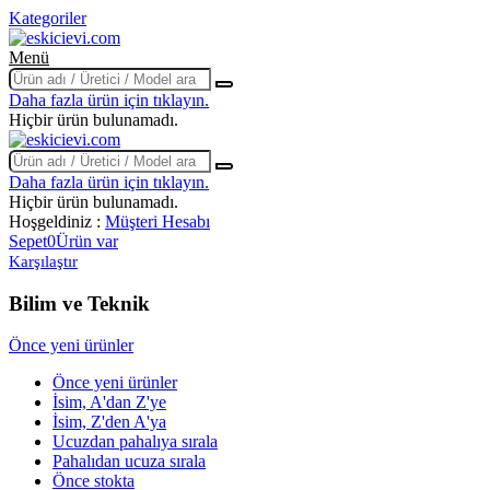
Kategoriler
Menü
Daha fazla ürün için tıklayın.
Hiçbir ürün bulunamadı.
Daha fazla ürün için tıklayın.
Hiçbir ürün bulunamadı.
Hoşgeldiniz :
Müşteri Hesabı
Sepet
0
Ürün var
Karşılaştır
Bilim ve Teknik
Filtreler:
Tümünü Temizle
Önce yeni ürünler
Stok'ta olan ürünler
Önce yeni ürünler
Stok'ta olan ürünler
59
İsim, A'dan Z'ye
İsim, Z'den A'ya
En çok satanlar
Ucuzdan pahalıya sırala
Pahalıdan ucuza sırala
En çok satanlar
9
Önce stokta