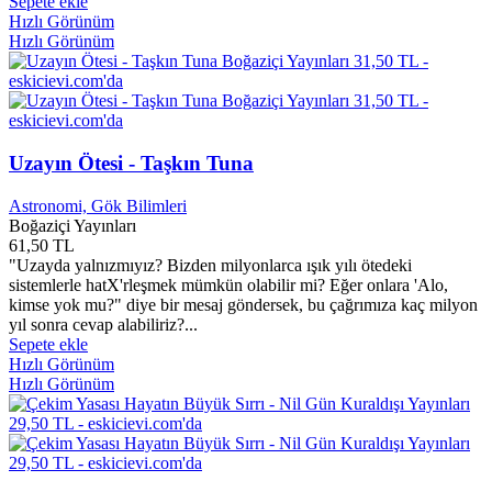
Sepete ekle
Ahmet ÖZHAN
0
Hızlı Görünüm
Hızlı Görünüm
Ahmet RASİM
0
Ahmet Refik
0
Ahmet SAMİ
0
Ahmet Semih TULAY
0
Ahmet Şerif İZGÖREN
0
Ahmet Sever
0
Uzayın Ötesi - Taşkın Tuna
Ahmet Sevgi
0
Ahmet Seyrek
0
Astronomi, Gök Bilimleri
Ahmet Şık
0
Boğaziçi Yayınları
Ahmet Şükrü Esen
0
61,50 TL
Ahmet Talat ONAY
0
"Uzayda yalnızmıyız? Bizden milyonlarca ışık yılı ötedeki
Ahmet Taner Kışlalı
0
sistemlerle hatX'rleşmek mümkün olabilir mi? Eğer onlara 'Alo,
kimse yok mu?" diye bir mesaj göndersek, bu çağrımıza kaç milyon
Ahmet TAŞĞIN
0
yıl sonra cevap alabiliriz?...
Ahmet Tevfik OZAN
0
Sepete ekle
Ahmet TOMOR
0
Hızlı Görünüm
Ahmet TÜLEK
0
Hızlı Görünüm
Ahmet Tulgar
0
Ahmet TURAL
0
Ahmet Turan Yüksel
0
Ahmet Tüzün
0
Ahmet Ülkü ÖZDEN
0