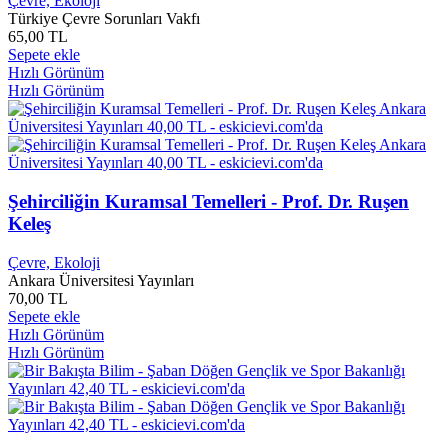
Çevre, Ekoloji
Ali Bayram
0
Türkiye Çevre Sorunları Vakfı
65,00 TL
Ali BEKTAN
0
Sepete ekle
Ali Berat Alptekin
0
Hızlı Görünüm
Ali Bey
0
Hızlı Görünüm
Ali Bulaç
0
Ali Can
0
Ali ÇANKIRILI
0
Ali Cem Cilasun
0
Ali Çimen
0
Ali Çolak
0
Şehirciliğin Kuramsal Temelleri - Prof. Dr. Ruşen
Ali Demirel
0
Keleş
Ali Demirsoy
0
Ali Dinle
0
Çevre, Ekoloji
Ali Ekber Gökkaya
0
Ankara Üniversitesi Yayınları
70,00 TL
Ali Erdin
0
Sepete ekle
Ali Ergenekon
0
Hızlı Görünüm
Ali Faik DEMİR
0
Hızlı Görünüm
Ali Fetih OKYAR
0
Ali Fuad BAŞGİL
0
Ali Fuat CEBESOY
0
Ali Galip GENÇOĞLU
0
Ali Güler
0