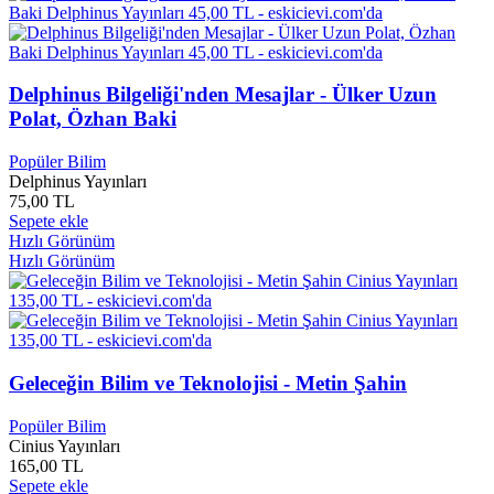
Aaron Eckhart
0
Aaron Johnson
0
Aaron Paul
0
Aaron. P. Nelson
0
Abbas CILGA
0
Delphinus Bilgeliği'nden Mesajlar - Ülker Uzun
Abbas Sayar
0
Polat, Özhan Baki
Abdül VARDAR
0
Abdülbaki GÖLPINARLI
0
Popüler Bilim
Abdulbaki İşcan
0
Delphinus Yayınları
Abdülfettah Şahin
0
75,00 TL
Sepete ekle
Abdulhakim Yüce
0
Hızlı Görünüm
Abdulkadir Budak
0
Hızlı Görünüm
Abdulkadir Halit
0
Abdülkadir PAKSOY
0
Abdulkadir Pekel
0
Abdulkadir Yalabuk
0
Abdulkerim ÇALIŞKAN
0
Abdülkerim ERDOĞAN
0
Geleceğin Bilim ve Teknolojisi - Metin Şahin
Abdülkerim Erdoğmuş
0
Abdullah ACARLIOĞLU
0
Popüler Bilim
Abdullah AYATA
0
Cinius Yayınları
165,00 TL
Abdullah Aydemir
0
Sepete ekle
Abdullah AYDIN
0