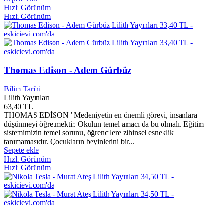
Adnan Kulaksızoğlu
0
Hızlı Görünüm
Adnan Nur BAYKAL
0
Hızlı Görünüm
Adnan Özveri
0
Adnan Özyalçıner
0
Adnan Şenses
0
Adnen YALÇINKAYA
0
Adolf HİTLER
0
Thomas Edison - Adem Gürbüz
Adolfo Bıoy Casares
0
ADP-40PH AP
0
Bilim Tarihi
ADP-90SB
0
Lilith Yayınları
Adrian Berry
1
63,40 TL
Adrian Gilbert
1
THOMAS EDİSON "Medeniyetin en önemli görevi, insanlara
Adrıana Trıgıanı
0
düşünmeyi öğretmektir. Okulun temel amacı da bu olmalı. Eğitim
Adrien Brody
0
sistemimizin temel sorunu, öğrencilere zihinsel esneklik
ADX250OCK23GM
0
tanımamasıdır. Çocukların beyinlerini bir...
Sepete ekle
ADX260OCK23GM
0
Hızlı Görünüm
Aesop
0
Hızlı Görünüm
Afet Ilgaz
0
Agah Oktay GÜNER
0
Agah Sırrı Levend
0
Agatha CHRİSTİE
0
Ahmed ARİF
0