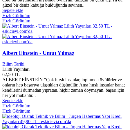
Ahmet Baki YERLİ
0
güzel bir deniz kabuğu bulduğunda sevinen...
Ahmet BATMAN
0
Sepete ekle
Hızlı Görünüm
Ahmet Bekir Palazoğlu
0
Hızlı Görünüm
Ahmet Bilal Yaprakdal
0
Ahmet Bulut
0
Ahmet C. Gazioğlu
0
Ahmet Cabir Ahmedof
0
Ahmet Çağlayan
0
Ahmet Çalışır
0
Albert Einstein - Umut Yılmaz
Ahmet CED
0
Ahmet ÇELİK
0
Bilim Tarihi
Ahmet Çelikkol
0
Lilith Yayınları
Ahmet Cemal
0
62,50 TL
Ahmet Cevdet PAŞA
0
ALBERT EİNSTEİN "Çok hırslı insanlar, toplumda övülürler ve
onların hep başarıya ulaştıkları düşünülür. Ama hırslı insanlar bana;
Ahmet Cevizci
0
kendilerini durmadan yıpratan, hiçbir zaman doymayan, başarı için
Ahmet Davutoğlu
0
her yol mubahtır...
Ahmet DEMiR
0
Sepete ekle
Ahmet Deniz
0
Hızlı Görünüm
Ahmet Doğan İlbey
0
Hızlı Görünüm
Ahmet EFE
0
Ahmet Eğilmez
0
Ahmet Faruk
0