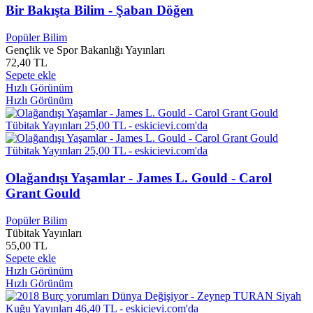
Ali GÜMÜŞ
0
Bir Bakışta Bilim - Şaban Döğen
Ali GÜRBÜZ
1
Ali Güven
0
Popüler Bilim
Ali HAKAN
0
Gençlik ve Spor Bakanlığı Yayınları
72,40 TL
Ali Han İren
0
Sepete ekle
Ali Haydar Veziroğlu
0
Hızlı Görünüm
Ali Irmak
0
Hızlı Görünüm
Ali KABADAYI
0
Ali Karaçam
0
Ali KARADENİZ
0
Ali KARAKUŞ
0
Ali KAYA
0
Ali Kemal Belviranlı
0
Olağandışı Yaşamlar - James L. Gould - Carol
Ali Kemal Temuçin
0
Grant Gould
Ali KILCI
0
Ali KUZU
0
Popüler Bilim
Ali OLCAR
0
Tübitak Yayınları
Ali Olgar
0
55,00 TL
Sepete ekle
Ali Osman Parlak
0
Hızlı Görünüm
Ali Özer
0
Hızlı Görünüm
Ali ÖZTÜRK
0
Ali Poyrazoğlu
0