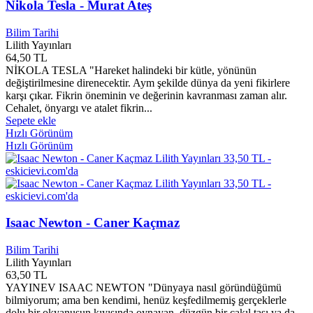
Ahmed Cevdet PAŞA
0
Nikola Tesla - Murat Ateş
Ahmed Davudoğlu
0
Ahmed EL-MAHMUD
0
Bilim Tarihi
Ahmed Faruk
0
Lilith Yayınları
64,50 TL
Ahmed Faruki Serhendi
0
NİKOLA TESLA "Hareket halindeki bir kütle, yönünün
Ahmed Günbay Yıldız
0
değiştirilmesine direnecektir. Aym şekilde dünya da yeni fikirlere
Ahmed HULUSİ
0
karşı çıkar. Fikrin öneminin ve değerinin kavranması zaman alır.
Ahmed Lütfi KAZANCI
0
Cehalet, önyargı ve atalet fikrin...
Ahmed Mekki Üçışık
0
Sepete ekle
Ahmed Nezih Gültekin
0
Hızlı Görünüm
Ahmed Özer
0
Hızlı Görünüm
Ahmed RIZA
0
Ahmed Şahin
0
Ahmed Ziyaüddin GÜMÜŞHANEVİ
0
Ahmet AĞIRBAŞLI
0
Ahmet Akbaş
0
Isaac Newton - Caner Kaçmaz
Ahmet Akgül
0
Ahmet AKGÜNDÜZ
0
Bilim Tarihi
Ahmet Almaz
0
Lilith Yayınları
Ahmet ALTAN
0
63,50 TL
Ahmet Ay
0
YAYINEV ISAAC NEWTON "Dünyaya nasıl göründüğümü
Ahmet Aydın
0
bilmiyorum; ama ben kendimi, henüz keşfedilmemiş gerçeklerle
Ahmet Ayhan
0
dolu bir okyanusun kıyısında oynayan, düzgün bir çakıl taşı ya da