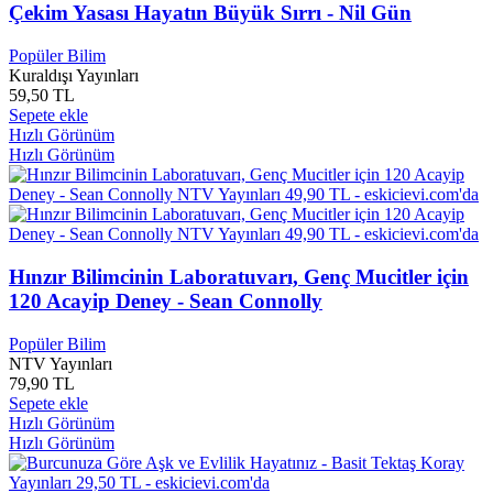
Çekim Yasası Hayatın Büyük Sırrı - Nil Gün
Ahmet Ümit
0
Ahmet Uslu
0
Ahmet Vefa ÇOBANOĞLU
0
Popüler Bilim
Kuraldışı Yayınları
Ahmet Yaman
0
59,50 TL
Ahmet Yaşar Olcak
0
Sepete ekle
Ahmet Yasin KÜÇÜKTİRYAKİ
0
Hızlı Görünüm
Ahmet Yeşiltepe
0
Hızlı Görünüm
Ahmet YILDIZ
0
Ahmet Yılmaz Boyunağa
0
Ahmet Yusuf ÖZÜTOPRAK
0
Ahmet YÜTER
0
Ahu Cavlazoğlu DAVULCU
0
Hınzır Bilimcinin Laboratuvarı, Genç Mucitler için
Ahu TUNÇEL
0
Ahu Türkpençe
0
120 Acayip Deney - Sean Connolly
Aidata Elde 10
0
Aimee Bender
0
Popüler Bilim
NTV Yayınları
Aımee CARTER
0
79,90 TL
Aisopos
0
Sepete ekle
Ajda Pekkan
0
Hızlı Görünüm
Akasya Asıltürkmen
0
Hızlı Görünüm
Akif Bayrak
0
Akif BEKTAŞ
0