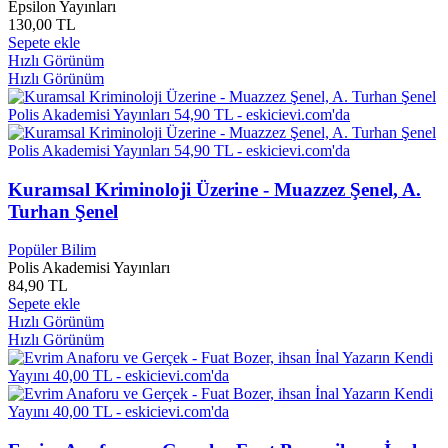
Antonie De Saint-Exupery
0
Epsilon Yayınları
130,00 TL
Antonie Oliver
0
Sepete ekle
Antonio Banderas
0
Hızlı Görünüm
Antony c. SUTTON
0
Hızlı Görünüm
Antony FLEW
0
Anya SETON
0
Apitaş Plastik
0
April Henry
0
Aptullah Kuran
0
Araç Şarj Adaptörü
0
Kuramsal Kriminoloji Üzerine - Muazzez Şenel, A.
Aras ÖREN
0
Turhan Şenel
Arda Erel
0
Aret VARTANYAN
0
Popüler Bilim
Arı İnan
0
Polis Akademisi Yayınları
84,90 TL
Ariauna Albright
0
Sepete ekle
Arielle FORD
0
Hızlı Görünüm
Arif AY
0
Hızlı Görünüm
Arif BASAR
0
Arif GÜLER
0
Arif Hikmet PAR
0
Arif Nihat ASYA
0
Aristoteles
0
Arlene Eisenberg
0