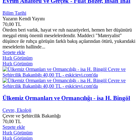
Evrim Anaforu ve Gerçek - Fuat Bozer, ihsan İnal
Arliss HOWARD
0
Armie Hammer
0
Bilim Tarihi
Arnold Joseph Toynbee
0
Yazarın Kendi Yayını
70,00 TL
Arnold Schwarzenegger
0
Öteden beri varlık, hayat ve ruh nazariyeleri, hemen her düşünürü
Arslan Bulut
0
meşgul etmiş önemli meselelerdendir. Maddeci "Materyalist"
Arslan TEKiN
0
düşünce ile ruhçu görüşün farklı bakış açılarından ötürü, yukarıdaki
Art McNeil
0
meselelerin hallinde...
Arthur Conan DOYLE
0
Sepete ekle
Arthur Godman
0
Hızlı Görünüm
Arthur Golden
0
Hızlı Görünüm
Arthur KOESTLER
0
Arthur Schnıtzler
0
Arthur Schopenhauer
0
Arzu Aygen
0
Arzu ÇAĞLAYAN
0
Ülkemiz Ormanları ve Ormancılığı - isa H. Bingöl
Asa Lind
0
Asansörlü Masa Standı
0
Çevre, Ekoloji
Ascaron
0
Çevre ve Şehircilik Bakanlığı
Asem Nauşabay Hekimoğlu
0
70,00 TL
Ashısh Dutta
0
Sepete ekle
Ashlee VANCE
0
Hızlı Görünüm
Ashley Greene
0
Hızlı Görünüm