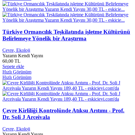
Ashley Parker
0
Ashton Kutcher
0
Aşık Emini DÜŞTÜ
0
Aşık MAHMUDİ
0
Aşık VEYSEL
0
Türkiye Ormancılık Teşkilatında işletme Kültürünü
Asım Arslan
0
Belirlemeye Yönelik bir Araştırma
Asım Aslan
0
Asım Gönen
0
Çevre, Ekoloji
Asım YILDIRIM
0
Yazarın Kendi Yayını
Asiye Aslı Aslaner
0
60,00 TL
Aşjlan Mine
0
Sepete ekle
Aşkım Kapışmak
0
Hızlı Görünüm
Aşkın Nur Yengi
0
Hızlı Görünüm
Aslan Akyar
0
Aslan Tekin
0
Aslı
0
Aslı Aybars
0
Asli DER
0
Çevre Kirliliği Kontrolünde Atıksu Arıtımı - Prof.
Aslı Erdoğan
0
Dr. Soli J Arceivala
Aslı H. Arusan
0
Aslı Kaplan
0
Çevre, Ekoloji
Aslı Kızıltaş Bulat
0
Yazarın Kendi Yayını