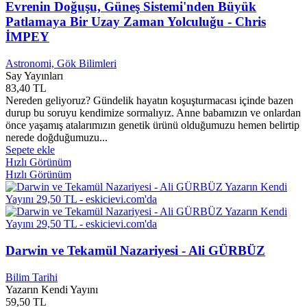
Evrenin Doğuşu, Güneş Sistemi'nden Büyük
Andreas Dalberg
0
Patlamaya Bir Uzay Zaman Yolculuğu - Chris
Andrei Amalrik
0
Andrew CLEMENTS
0
İMPEY
Andrew Collins
0
Andrew George
0
Astronomi, Gök Bilimleri
Andrew Gross
0
Say Yayınları
83,40 TL
Andrew I. Schafer
0
Nereden geliyoruz? Gündelik hayatın koşuşturmacası içinde bazen
Andrew Lane
0
durup bu soruyu kendimize sormalıyız. Anne babamızın ve onlardan
Andrew MORTON
0
önce yaşamış atalarımızın genetik ürünü olduğumuzu hemen belirtip
Andrew Shaffer
0
nerede doğduğumuzu...
Andri Snaer Magnason
0
Sepete ekle
Andy Garcia
0
Hızlı Görünüm
Andy Mulligan
0
Hızlı Görünüm
Andy Samberg
0
Andy WEIR
0
ANG LEE
0
Angela Bassett
0
Angela Lansbury
0
Darwin ve Tekamül Nazariyesi - Ali GÜRBÜZ
Angela Nanetti
0
Angela Sommer BODENBURG
0
Bilim Tarihi
Angela Sommer-Bodenburg
0
Yazarın Kendi Yayını
Angelina Jolie
0
59,50 TL