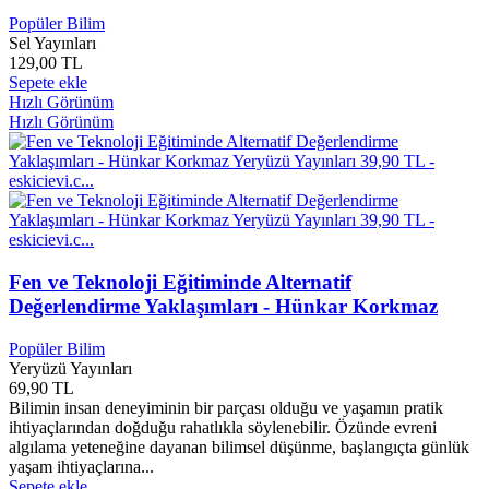
Adem Apak
0
Popüler Bilim
Adem ÇAYLAK
0
Sel Yayınları
129,00 TL
Adem Güneş
0
Sepete ekle
Adem Gürbüz
1
Hızlı Görünüm
Adem İlkay DİKEN
0
Hızlı Görünüm
Adem Karafilik
0
Adem N. ÇAĞIL
0
Adem ÖZBAY
0
Adem Solak
0
Adem Ustaoğlu
1
Adem Yavuz Arslan
0
Adewale Akınnuoye
0
Fen ve Teknoloji Eğitiminde Alternatif
Adil Ali Atalay
0
Adil Maviş
0
Değerlendirme Yaklaşımları - Hünkar Korkmaz
Adile AKBULUT
0
ADLX90NDC3A
0
Popüler Bilim
Yeryüzü Yayınları
Adnan Akıcı
0
69,90 TL
Adnan Arsan
0
Bilimin insan deneyiminin bir parçası olduğu ve yaşamın pratik
Adnan Binyazar
0
ihtiyaçlarından doğduğu rahatlıkla söylenebilir. Özünde evreni
Adnan Bulut
0
algılama yeteneğine dayanan bilimsel düşünme, başlangıçta günlük
Adnan ERSAN
0
yaşam ihtiyaçlarına...
Adnan Güneş
0
Sepete ekle