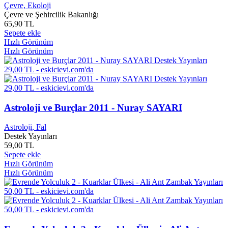
Çevre, Ekoloji
Atasoy MÜFTÜOĞLU
0
Çevre ve Şehircilik Bakanlığı
Atheros AR5B225
0
65,90 TL
Athlon X2
0
Sepete ekle
Atıf Özgen
0
Hızlı Görünüm
Atila Doğan
0
Hızlı Görünüm
Atilla Akar
0
Atilla Alp Bölükbaşı
0
Atilla ATALAY
0
Atilla Baysal
0
Atilla Çetin
0
Astroloji ve Burçlar 2011 - Nuray SAYARI
Atilla Çınar
0
Atilla Eralp
0
Astroloji, Fal
Atilla Ergün
0
Destek Yayınları
Atilla İLHAN
0
59,00 TL
Atilla ÖZKIRIMLI
0
Sepete ekle
Atilla Sandıklı
0
Hızlı Görünüm
Atilla Yayla
0
Hızlı Görünüm
Audrey L. Wrıght
0
Audrey Niffenegger
0
August Bebel
0
August Diehel
0
Augusten BURROUGHS
0