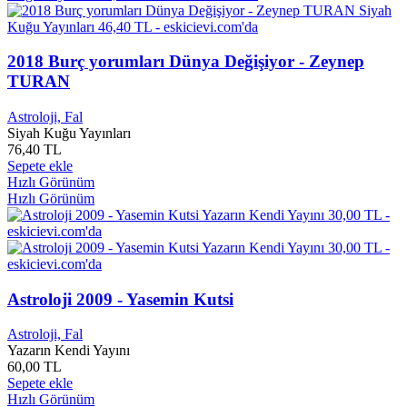
Ali Pusane
0
Ali Püsküllüoğlu
0
Ali Ramazan DİNÇ
0
Ali Rıza Aksın
0
2018 Burç yorumları Dünya Değişiyor - Zeynep
Ali Rıza ATASOY
0
TURAN
Ali Rıza DEMİRCAN
0
Ali Rıza Kars
0
Astroloji, Fal
Ali Rıza Özcan
0
Siyah Kuğu Yayınları
Ali Rıza TEMEL
0
76,40 TL
Ali ŞERİATLİ
0
Sepete ekle
Hızlı Görünüm
Ali SEVEN
0
Hızlı Görünüm
Ali SEVİM
0
Ali SEZEN
0
Ali SOYBELLİ
0
Ali SÖZER
0
Ali SUAVİ
0
Ali TARTANOĞLU
0
Astroloji 2009 - Yasemin Kutsi
Ali ÜNLÜ
0
Ali Yaman
0
Astroloji, Fal
ALİ YEDİGÖZ
0
Yazarın Kendi Yayını
Ali YILDIRIM
0
60,00 TL
Sepete ekle
Ali Yıldız
0
Hızlı Görünüm
Alice Braga
0