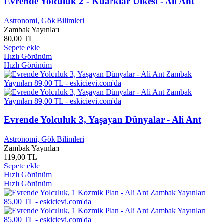
Evrende Yolculuk 2 - Kuarklar Ülkesi - Ali Ant
Aurora Marsotto
0
Austin ABRAMS
0
Astronomi, Gök Bilimleri
Av.Sebahattin Şahin
0
Zambak Yayınları
Avni İLHAN
0
80,00 TL
AX-030
0
Sepete ekle
AX1800 - EX3301
0
Hızlı Görünüm
AX300 LG8245X6
0
Hızlı Görünüm
Ayça Erturan
0
Ayça Kaya
0
Ayça Şen
0
Ayça YÜCEDAĞ
0
Aydan Taş
0
Evrende Yolculuk 3, Yaşayan Dünyalar - Ali Ant
Aydın Altay
0
Aydın BALCI
0
Astronomi, Gök Bilimleri
Aydın Boysan
0
Zambak Yayınları
Aydın Doğan
0
119,00 TL
Aydın HASKEBABÇI
0
Sepete ekle
Aydın Öztürk
0
Hızlı Görünüm
Aydın Parlar
0
Hızlı Görünüm
Aydın Su
0
Aydoğan Ayaşlı
0
Aydoğan VATANDAŞ
1
Aydoğan Yavaşlı
0