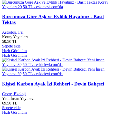
Akif Bilgin
0
Akif Cemil
0
Akif PAMUK
0
Akilah Azra KOHEN
0
Burcunuza Göre Aşk ve Evlilik Hayatınız - Basit
Akım Sevinç
0
Tektaş
Akın Alıcı
0
Akmet Kaya
0
Astroloji, Fal
Akvaryum Hava Pompası
0
Koray Yayınları
59,50 TL
Al Pacıno
0
Sepete ekle
Al Rıes
0
Hızlı Görünüm
Al Siebert PhD
0
Hızlı Görünüm
Alaaddin BAŞAR
0
Alaeddin Erdoğan
0
Alaeddin ŞENEL
0
Alain de Botton
0
Alain PARİS
0
Alain Spiraux
0
Kişisel Karbon Ayak İzi Rehberi - Devin Bahçeci
Alan Arkin
0
Alan C. Mclean
0
Çevre, Ekoloji
Alan Glynn
0
Yeni İnsan Yayınevi
69,50 TL
Alan Kazdin
0
Sepete ekle
Alan L. Rubin
0
Hızlı Görünüm
Alan Loy McGinnis
0