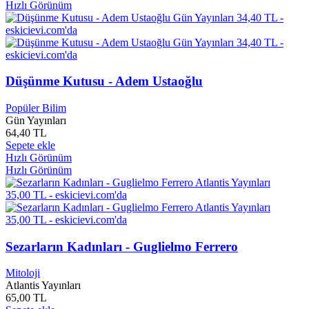
Hızlı Görünüm
Alan M.Dershowıtz
0
Alan Stewart
0
Albert Brooks
0
Albert CAMUS
0
Albert Ellis
0
Alden Ehrenreich
0
Düşünme Kutusu - Adem Ustaoğlu
Alein KENTIGERNA
0
Alejandro Palomas
0
Popüler Bilim
Aleksander Bukharov
0
Gün Yayınları
64,40 TL
Aleksandr Aleksandroviç Bek
0
Sepete ekle
Aleksandr Sergeyeviç Puşkin
0
Hızlı Görünüm
Alemdar Çalık
0
Hızlı Görünüm
Alessandro Nivola
0
Alessia Gazzola
0
Aletha J. Solter
0
Alev ALATLI
0
Alex BOESE
0
Alex Haley
0
Sezarların Kadınları - Guglielmo Ferrero
Alex Pettyfer
0
Alexander Hacke
0
Mitoloji
Atlantis Yayınları
Alexander Mccall Smith
0
65,00 TL
Alexandr Puşkin
0