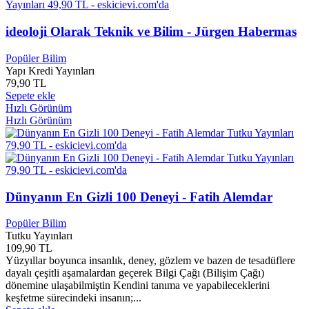
Ahmet Gökçe
0
Ahmet Güç
0
ideoloji Olarak Teknik ve Bilim - Jürgen Habermas
Ahmet Gülüm
0
Ahmet Güner
0
Popüler Bilim
Ahmet Gürsel Tırışkan
0
Yapı Kredi Yayınları
Ahmet Gürtaş
0
79,90 TL
Ahmet Hamdi Akseki
0
Sepete ekle
Ahmet Hamdi TANPINAR
0
Hızlı Görünüm
Ahmet HAŞİM
0
Hızlı Görünüm
Ahmet Hikmet Müftüoğlu
0
Ahmet KABAKLI
0
Ahmet Kahraman
0
Ahmet Kaya
0
Ahmet Kazım ÜRÜN
0
Dünyanın En Gizli 100 Deneyi - Fatih Alemdar
Ahmet KORKMAZ
0
Ahmet Kural
0
Popüler Bilim
Ahmet Lütfi KAZANCI
0
Tutku Yayınları
Ahmet Mahmut ÜNLÜ
0
109,90 TL
Ahmet Mithat EFENDİ
0
Yüzyıllar boyunca insanlık, deney, gözlem ve bazen de tesadüflere
Ahmet Muhtar BÜYÜKÇINAR
0
dayalı çeşitli aşamalardan geçerek Bilgi Çağı (Bilişim Çağı)
Ahmet OKAN
0
dönemine ulaşabilmiştin Kendini tanıma ve yapabileceklerini
Ahmet Önel
0
keşfetme sürecindeki insanın;...
Ahmet Önkal
0