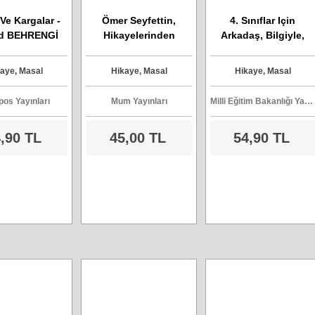
Ve Kargalar -
Ömer Seyfettin,
4. Sınıflar Için
d BEHRENGİ
Hikayelerinden
Arkadaş, Bilgiyle,
Seçmeler
Oyunla, Seninle
Arkadaş
aye, Masal
Hikaye, Masal
Hikaye, Masal
pos Yayınları
Mum Yayınları
Milli Eğitim Bakanlığı Yayınları
,90 TL
45,00 TL
54,90 TL