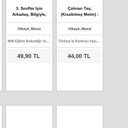
3. Sınıflar Için
Çalınan Taç,
Arkadaş, Bilgiyle,
(Kısaltılmış Metin) -
Oyunla, Seninle
Mark Twain
Arkadaş
Hikaye, Masal
Hikaye, Masal
Milli Eğitim Bakanlığı Yayınları
Türkiye İş Bankası Yayınları
49,90 TL
44,00 TL