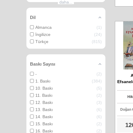
daha...
Dil
Almanca
1
İngilizce
24
Türkçe
815
Baskı Sayısı
-
2
1. Baskı
384
Efsanel
- Ma
10. Baskı
5
11. Baskı
2
Hik
12. Baskı
3
13. Baskı
6
Doğan Ç
14. Baskı
6
15. Baskı
2
12
16. Baskı
2