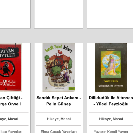
n Çiftliği -
Sandık Sepet Ankara -
Dillidüdük Ile Altınse
rge Orwell
Pelin Güneş
- Yücel Feyzioğlu
aye, Masal
Hikaye, Masal
Hikaye, Masal
itap Yayınları
Elma Çocuk Yayınları
Yazarın Kendi Yayını