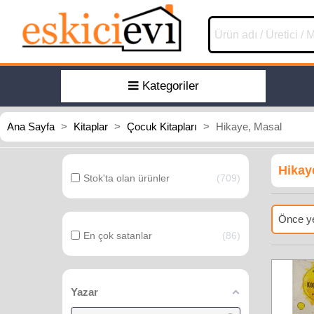
Kategoriler
Ana Sayfa
>
Kitaplar
>
Çocuk Kitapları
>
Hikaye, Masal
Hikay
Stok'ta olan ürünler
709
Önce ye
En çok satanlar
86
Yazar