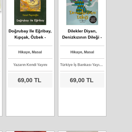
Doğrubay Ile Eğribay,
Dilekler Diyarı,
t
Kıpçak, Özbek -
Denizkızının Dileği -
Terekeme - Yücel
Carol Barton
Feyzioğlu
Hikaye, Masal
Hikaye, Masal
Yazarın Kendi Yayını
Türkiye İş Bankası Yayınları
69,00 TL
69,00 TL