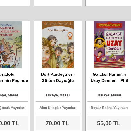
Anadolu
Dört Kardeştiler -
Galaksi Hanım'ın
erinin Peşinde
Gülten Dayıoğlu
Uzay Dersleri - Phil
visel Yener
Roxbee Cox
aye, Masal
Hikaye, Masal
Hikaye, Masal
ocuk Yayınları
Altın Kitaplar Yayınları
Beyaz Balina Yayınları
0,00 TL
70,00 TL
55,00 TL