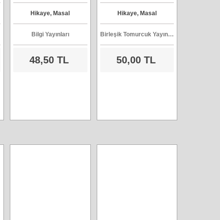
Hikaye, Masal
Hikaye, Masal
Bilgi Yayınları
Birleşik Tomurcuk Yayınları
48,50 TL
50,00 TL