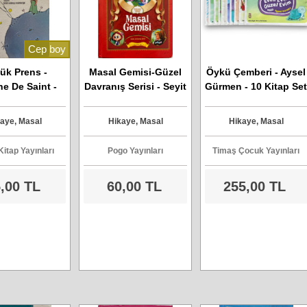
Cep boy
ük Prens -
Masal Gemisi-Güzel
Öykü Çemberi - Aysel
ne De Saint -
Davranış Serisi - Seyit
Gürmen - 10 Kitap Se
Exupery
Ahmet Uzun
aye, Masal
Hikaye, Masal
Hikaye, Masal
Kitap Yayınları
Pogo Yayınları
Timaş Çocuk Yayınları
,00 TL
60,00 TL
255,00 TL