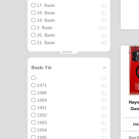
17. Baskı
1
18. Baskı
1
19. Baskı
1
2. Baskı
27
20. Baskı
2
21. Baskı
9
daha...
Baskı Yılı
-
3
1971
1
1986
1
1989
1
Hayva
1991
1
Geo
1992
1
1993
1
Hik
1994
1
1995
1
Ren K