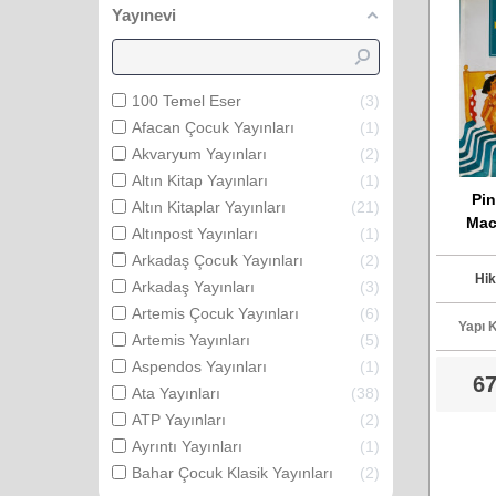
Yayınevi
100 Temel Eser
3
Afacan Çocuk Yayınları
1
Akvaryum Yayınları
2
Altın Kitap Yayınları
1
Pi
Altın Kitaplar Yayınları
21
Mace
Altınpost Yayınları
1
Kuklan
Arkadaş Çocuk Yayınları
2
Car
Hik
Arkadaş Yayınları
3
Artemis Çocuk Yayınları
6
Yapı K
Artemis Yayınları
5
Aspendos Yayınları
1
67
Ata Yayınları
38
ATP Yayınları
2
Ayrıntı Yayınları
1
Bahar Çocuk Klasik Yayınları
2