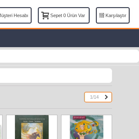
üşteri Hesabı
Karşılaştır
Sepet
0
Ürün Var
Sonraki
1/14