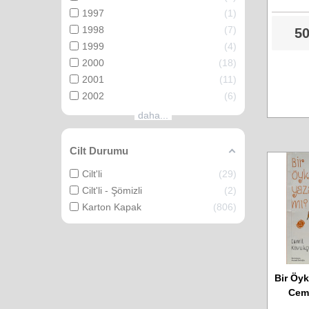
1997
1
1998
7
50
1999
4
2000
18
2001
11
2002
6
daha...
Cilt Durumu
Cilt'li
29
Cilt'li - Şömizli
2
Karton Kapak
806
Bir Öyk
Cem