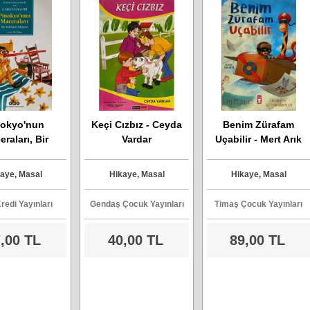
nokyo'nun
Keçi Cızbız - Ceyda
Benim Zürafam
raları, Bir
Vardar
Uçabilir - Mert Arık
ın Hikâyesi -
lo Collodi
aye, Masal
Hikaye, Masal
Hikaye, Masal
redi Yayınları
Gendaş Çocuk Yayınları
Timaş Çocuk Yayınları
,00 TL
40,00 TL
89,00 TL