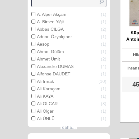
A. Alper Akçam
1
A. Birsen Yiğit
1
Abbas CILGA
2
Küç
Adnan Özyalçıner
1
Antoi
Aesop
1
Ahmet Gülüm
1
Hik
Ahmet Ümit
2
Alexandre DUMAS
4
İnsan 
Alfonse DAUDET
1
Ali Irmak
10
45
Ali Karaçam
1
Ali KAYA
1
Ali OLCAR
3
Ali Olgar
1
Ali ÜNLÜ
1
daha...