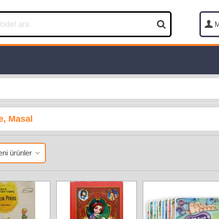
M
e, Masal
ni ürünler