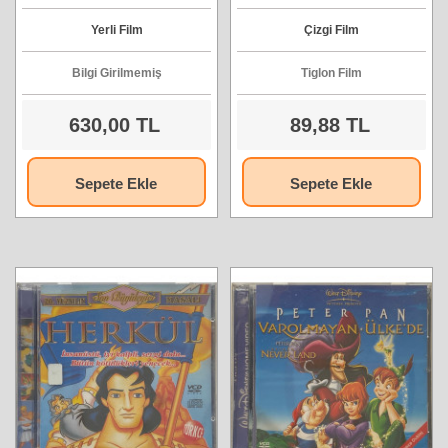
Müzik
Yerli Film
Çizgi Film
Bilgi Girilmemiş
Tiglon Film
630,00 TL
89,88 TL
Sepete Ekle
Sepete Ekle