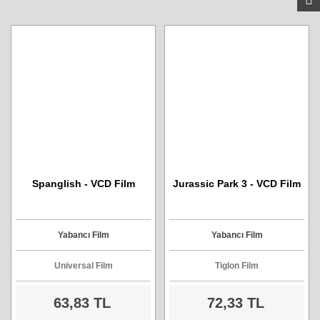
Spanglish - VCD Film
Jurassic Park 3 - VCD Film
Yabancı Film
Yabancı Film
Universal Film
Tiglon Film
63,83 TL
72,33 TL