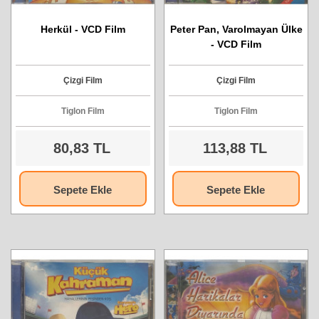
Herkül - VCD Film
Peter Pan, Varolmayan Ülke
- VCD Film
Çizgi Film
Çizgi Film
Tiglon Film
Tiglon Film
80,83 TL
113,88 TL
Sepete Ekle
Sepete Ekle