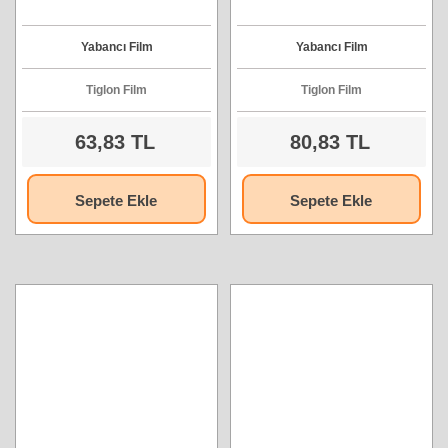
Yabancı Film
Yabancı Film
Tiglon Film
Tiglon Film
63,83 TL
80,83 TL
Sepete Ekle
Sepete Ekle