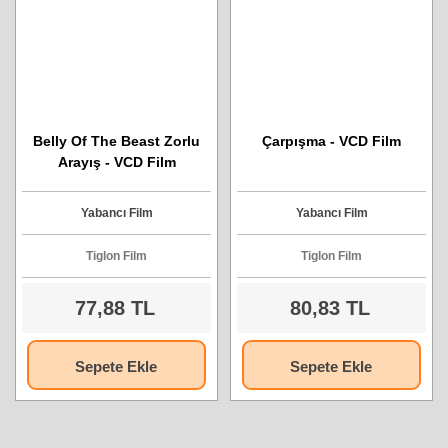
Belly Of The Beast Zorlu
Çarpışma - VCD Film
Arayış - VCD Film
Yabancı Film
Yabancı Film
Tiglon Film
Tiglon Film
77,88 TL
80,83 TL
Sepete Ekle
Sepete Ekle