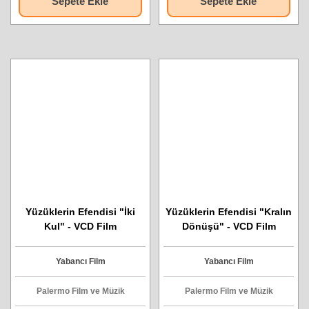
Sepete Ekle
Sepete Ekle
Yüzüklerin Efendisi "İki
Yüzüklerin Efendisi "Kralın
Kul" - VCD Film
Dönüşü" - VCD Film
Yabancı Film
Yabancı Film
Palermo Film ve Müzik
Palermo Film ve Müzik