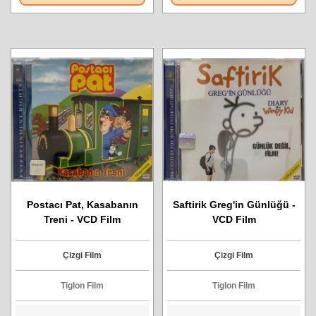
Postacı Pat, Kasabanın
Saftirik Greg'in Günlüğü -
Treni - VCD Film
VCD Film
Çizgi Film
Çizgi Film
Tiglon Film
Tiglon Film