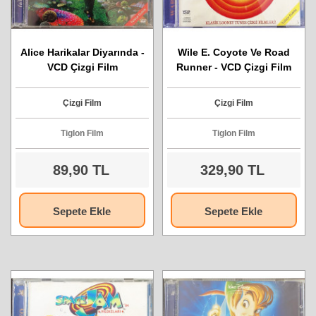
Alice Harikalar Diyarında -
Wile E. Coyote Ve Road
VCD Çizgi Film
Runner - VCD Çizgi Film
Çizgi Film
Çizgi Film
Tiglon Film
Tiglon Film
89,90 TL
329,90 TL
Sepete Ekle
Sepete Ekle