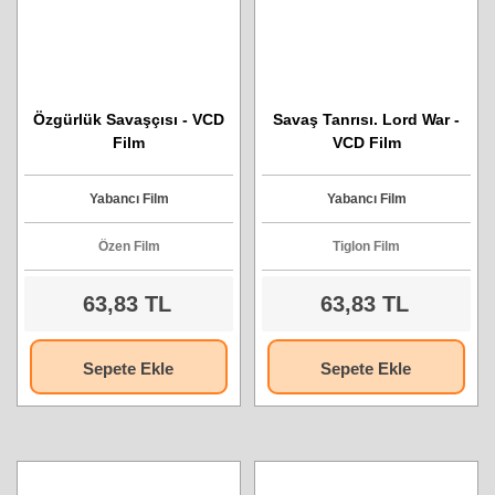
Özgürlük Savaşçısı - VCD
Savaş Tanrısı. Lord War -
Film
VCD Film
Yabancı Film
Yabancı Film
Özen Film
Tiglon Film
63,83 TL
63,83 TL
Sepete Ekle
Sepete Ekle