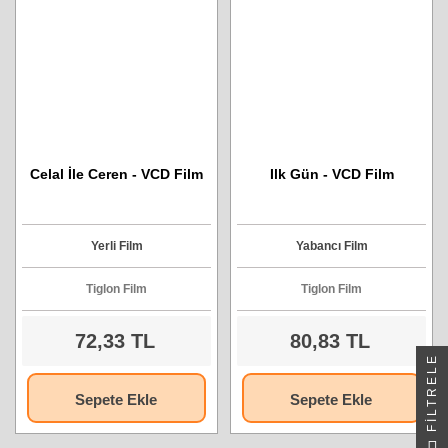
Celal İle Ceren - VCD Film
Ilk Gün - VCD Film
Yerli Film
Yabancı Film
Tiglon Film
Tiglon Film
72,33 TL
80,83 TL
FILTRELE
Sepete Ekle
Sepete Ekle