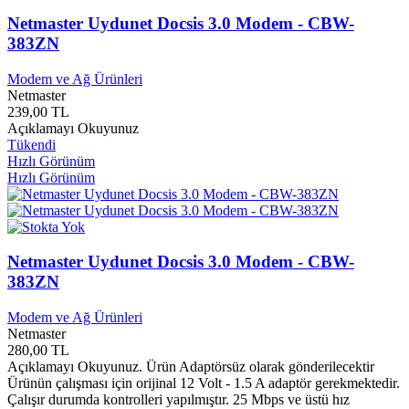
Dergah Yayınları
0
Derimod
0
Netmaster Uydunet Docsis 3.0 Modem - CBW-
Derin Tarih Kültür Yayınları
0
383ZN
Derin Yayınları
0
Desen Yayınları
0
Modem ve Ağ Ürünleri
Destek Yayınları
0
Netmaster
Detay Yayınları
0
239,00 TL
Açıklamayı Okuyunuz
Develi Belediyesi Yayınları
0
Tükendi
Devinim Yayınları
0
Hızlı Görünüm
Devlet Yayınları
0
Hızlı Görünüm
Devrimci Aleviler birliği
0
Dex Yayınları
0
Deyim Yayınları
0
DH Yayınları
0
Dharma Yayınları
0
Netmaster Uydunet Docsis 3.0 Modem - CBW-
DİB Yayınları
0
383ZN
Diga Yayınları
0
Digitally Mastered
0
Modem ve Ağ Ürünleri
Dikkat Çocuk Yayınları
0
Netmaster
Dil Derneği Yayınları
0
280,00 TL
Dionis Yayınları
0
Açıklamayı Okuyunuz. Ürün Adaptörsüz olarak gönderilecektir
Ürünün çalışması için orijinal 12 Volt - 1.5 A adaptör gerekmektedir.
Dipnot Yayınları
0
Çalışır durumda kontrolleri yapılmıştır. 25 Mbps ve üstü hız
Disney Mini Klasikler
0