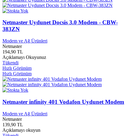
Express Publishing
0
Eyüp Sultan Belediyesi
0
Ezgi Müzik
0
Netmaster Uydunet Docsis 3.0 Modem - CBW-
EZR Yayınları
0
Fark Çocuk Yayınlar
0
383ZN
Fark Çocuk Yayınları
0
Fark Yayınları
0
Modem ve Ağ Ürünleri
Netmaster
Fatantik Dijital
0
194,90 TL
Favori Yayınları
0
Açıklamayı Okuyunuz
Fazilet Neşrihat Yayınları
0
Tükendi
FCİ
0
Hızlı Görünüm
Fecr Yayınları
0
Hızlı Görünüm
Feniks Yayınları
0
Fenomen Yayınları
0
Feyza Yayınları
0
Fida Film Yapımcılık
0
Fide Yayınları
0
Netmaster infinity 401 Vodafon Uydunet Modem
Filika Yayınları
0
Final Kültür Sanat Yayınları
0
Modem ve Ağ Ürünleri
Netmaster
Final Yayınları
0
139,90 TL
Folk Müzik Center
0
Açıklamayı okuyun
Fom Kitap Yayınları
0
Tükendi