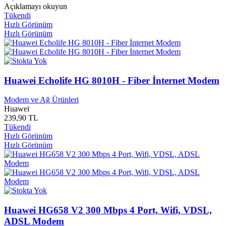
Açıklamayı okuyun
Class Müzik
0
Tükendi
Çocuk Gezegeni Yayınları
0
Hızlı Görünüm
Colombia Müzik
0
Hızlı Görünüm
Compaq
0
Cooler Master
0
Corgi Books
0
Corsair
0
Huawei Echolife HG 8010H - Fiber İnternet Modem
Çorum Belediyesi
0
Crea Yayınları
0
Creative
0
Modem ve Ağ Ürünleri
Huawei
Crucial
0
239,90 TL
Çubuk Belediyesi Yayınları
0
Tükendi
Cumhuriyet Kitapları
0
Hızlı Görünüm
Cumhuriyet Yayınları
0
Hızlı Görünüm
Cümle Yayınları
0
Cyber Blue
0
D Yapım Reklamcılık
0
D.S.M Müzik
0
Daf
0
Dafne Kitap Yayınları
0
Huawei HG658 V2 300 Mbps 4 Port, Wifi, VDSL,
Dama Yayınları
0
ADSL Modem
Damar Yayınları
0