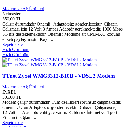
AZ Kitap Yayınları
0
Modem ve Ağ Ürünleri
Aziz Andaç Yayınları
0
Netmaster
Aziz Jet Sedef Müzik Yapım
0
350,00 TL
B. D. Yayınları
0
Çalışır durumdadır Önemli : Adaptörsüz gönderilecektir. Cihazın
Babil Çocuk Yayınları
0
Çalışması için 12 Volt 3 Amper Adaptör gerekmektedir. 1000 Mbps
Babil Yayınları
0
5G hız desteklemektedir. Önemli : Modeme ait CM.MAC kodunu
Babıali Kültür Yayınları
0
etiketi paylaşılmıştır. Kayıt...
Bağlam Yayınları
0
Sepete ekle
Bahar Çocuk Klasik Yayınları
0
Hızlı Görünüm
Hızlı Görünüm
Balet Plak
0
Barış Kitap Yayınları
0
Başak Kitapevi Yayınları
0
Başak Yayınları
0
TTnet Zyxel WMG3312-B10B - VDSL2 Modem
Başkan Yayınları
0
Batın Yayınları
0
Modem ve Ağ Ürünleri
Batma Books
0
ZyXEL
Bay Müzik
0
305,00 TL
Bayer Yayınları
0
Modem çalışır durumdadır. Tüm özellikleri sorunsuz çalışmaktadır.
Bayrak Yayınları
0
Önemli : Ürün Adaptörsüz gönderilecektir. Cihazın Çalışması için
Bayrampaşa Belediyesi
0
12 Volt - 1 A adaptöre ihtiyaç vardır. Kablosuz İnternet ve 4 port
Bayzem Yayınları
0
Ethernet bağlantı...
Sepete ekle
BB101 Yayınları
0