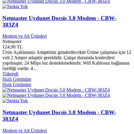
Hemen Kitap Yayınları
0
Hera Yayınları
0
Herdem Yayınları
0
Netmaster Uydunet Docsis 3.0 Modem - CBW-
Hermes Yayınları
0
383Z4
HGST
0
Hi-Level
0
Modem ve Ağ Ürünleri
Hiç Yayınları
0
Netmaster
Hicaz Yayınları
0
124,90 TL
Hij Yayınları
0
Ürün Açıklaması: Adaptörüz gönderilecektir Ürüne çalışması için 12
Hikmet Çocuk Yayınları
0
volt 2 Amper adaptör gereklidir. Çalışır durumda kontrolleri
Hikmet Neşriyat Yayınları
0
yapılmıştır. 24 Mbps hız desteklemektedir. Wifi Kablosuz bağlanma
Hil Yayınları
0
özelliği vardır. 4...
Hilal Yayınları
0
Tükendi
Hızlı Görünüm
Hitachi
0
Hızlı Görünüm
Hitachi Travelstar
0
Hitit Yayınları
0
Hizmet Vakfı Yayınları
0
Homtech
0
Hoşgörü Yayınları
0
Netmaster Uydunet Docsis 3.0 Modem - CBW-
Hp
0
383Z4
Hp Compaq
0
Huawei
12
Modem ve Ağ Ürünleri
Hüner Yayınları
0