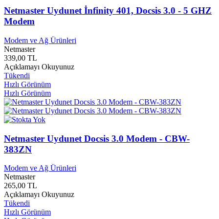
Doruk Yayınları
0
Netmaster Uydunet İnfinity 401, Docsis 3.0 - 5 GHZ
Dost Kitapevi Yayınları
0
Modem
Drahma Yayınları
0
Drk Çocuk Yayınları
0
Modem ve Ağ Ürünleri
Dünya Yayınları
0
Netmaster
Düş Yayınları
0
339,00 TL
Düşün Yayınları
0
Açıklamayı Okuyunuz
Duvar Yayınları
0
Tükendi
Duygu Müzik
0
Hızlı Görünüm
Dynet
0
Hızlı Görünüm
E Yayınları
0
Ebabil Yayınları
0
Ebru Yayınları
0
Ebsad Yayınları
0
Netmaster Uydunet Docsis 3.0 Modem - CBW-
Ece Müzik ve Film
0
383ZN
Ecrin Yayınları
0
Eda Yayınları
0
Modem ve Ağ Ürünleri
Edebiyat Dünyası Yayınları
0
Netmaster
Edebiyatist Yayınları
0
265,00 TL
Efil Yayınları
0
Açıklamayı Okuyunuz
Eflatun Yayınları
0
Tükendi
Eftalya Yayınları
0
Hızlı Görünüm
Ege Meta Yayınları
0