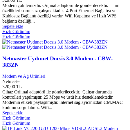
329,00 TL
bildik Yayınları
0
Modem çok temizdir. Orijinal adaptörü ile gönderilecektir. Tüm
özellikleri sorunsuz çalışmaktadır. 4 Port Ethernet Bağlatısı ve
Bileşim Yayınları
0
Kablosuz Bağlantı özelliği vardır. Wifi Kapatma ve Hızlı WPS
Bilge adam Yayınları
0
bağlantı özelliği...
Bilge Karınca Yayınları
0
Sepete ekle
Bilge Kültür Sanat Yayınları
0
Hızlı Görünüm
Bilge Yayınları
0
Hızlı Görünüm
Bilgeoğuz Yayınları
0
Bilgi Çocuk Yayınları
0
Bilgi Girilmemiş
0
Bilgi Toplumu Yayınları
0
Netmaster Uydunet Docsis 3.0 Modem - CBW-
Bilgi Vizyon Yayınları
0
383ZN
Bilgi Yayınları
0
Bilgin Çocuk Yayınları
0
Modem ve Ağ Ürünleri
Bilim Araştırma Merkezi Yayınevi
0
Netmaster
Bilim Gönül Yayınları
0
320,00 TL
Cihaz Orijinal adaptörü ile gönderilecektir. Çalışır durumda
Bilim ve Sanat Yayınları
0
kontrolleri yapılmıştır. 25 Mbps ve üstü hız desteklemektedir.
Bilim ve Teknik Yayınları
0
Modemin etiketi paylaşılmıştır. internet sağlayıcınızdan CM.MAC
Bilim Yayınları
0
kodunu sorgulatınız. Wifi...
Bilimsel Tıp Yayınları
0
Sepete ekle
Bilmen Yayınları
0
Hızlı Görünüm
Bilnet Yayınları
0
Hızlı Görünüm
Biltek Yayınları
0