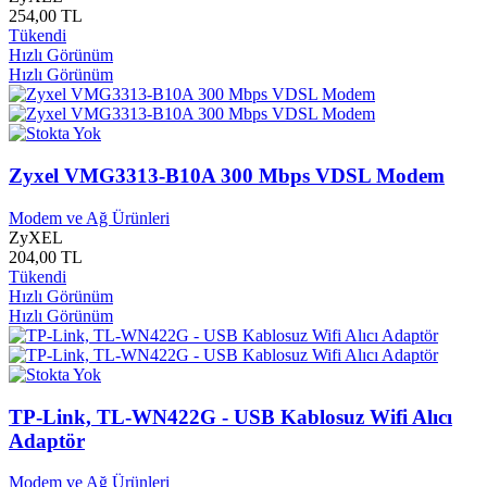
254,00 TL
Gelenek Yayınları
0
Tükendi
Gelibolu Tarihi Alan Başkanlığı
0
Hızlı Görünüm
Gelişim Sanat Yayınları
0
Hızlı Görünüm
Gelişim Yayınları
0
Genç Birikim Yayınları
0
Genç Erdem Yayınları
0
Genç Hayat Yayınları
0
Genç Nesil Yayınları
0
Zyxel VMG3313-B10A 300 Mbps VDSL Modem
Gençlik ve Spor Bakanlığı Yayınları
0
Gençlik yayınları
0
Modem ve Ağ Ürünleri
Gendaş Çocuk
0
ZyXEL
204,00 TL
Gendaş Çocuk Yayınları
0
Tükendi
Gendaş Kültür Yayınları
0
Hızlı Görünüm
Gendaş Yayınları
0
Hızlı Görünüm
General Mobil
0
Gerçek Yayınları
0
Gerekli Şeyler Yayınları
0
Gezi Yayınları
0
Gigabyte
0
TP-Link, TL-WN422G - USB Kablosuz Wifi Alıcı
Gigaset
0
Adaptör
Girdap Yayınları
0
Gizemli Bahçe Yayınları
0
Modem ve Ağ Ürünleri