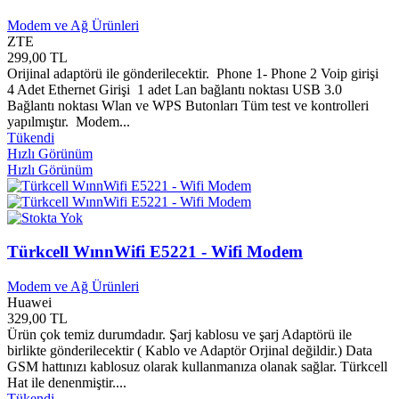
Callisto Yayınları
0
Modem ve Ağ Ürünleri
Çamlıca Yayınları
0
ZTE
Can Çocuk Yayınları
0
299,00 TL
Can Yayınları
0
Orijinal adaptörü ile gönderilecektir. Phone 1- Phone 2 Voip girişi
Çanakkale Belediyesi
0
4 Adet Ethernet Girişi 1 adet Lan bağlantı noktası USB 3.0
Çanakkale Şavaşları Alan Başkanlığı
0
Bağlantı noktası Wlan ve WPS Butonları Tüm test ve kontrolleri
Çankaya Belediyesi Yayınları
0
yapılmıştır. Modem...
Çankaya Müftülüğü
0
Tükendi
Hızlı Görünüm
Çankaya Yayınları
0
Hızlı Görünüm
Çankırı Araştırmaları Merkezi
0
Çankırı Belediyesi
0
Canon
0
Car Türkiye
0
Carpe Diem Yayınları
0
Türkcell WınnWifi E5221 - Wifi Modem
Çasgem Yayınları
0
Casio
0
Modem ve Ağ Ürünleri
Casper
0
Huawei
Çatı Yayınları
0
329,00 TL
Cbox
0
Ürün çok temiz durumdadır. Şarj kablosu ve şarj Adaptörü ile
Ceceli Yayınları
0
birlikte gönderilecektir ( Kablo ve Adaptör Orjinal değildir.) Data
GSM hattınızı kablosuz olarak kullanmanıza olanak sağlar. Türkcell
Cedit Neşriyat Yayınları
0
Hat ile denenmiştir....
Çelik Yayınları
0
Tükendi