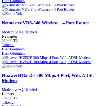
Hızlı Görünüm
Eğitim Bir Sen Yayınları
0
Eğitim Yayınları
0
Eğitimci Yöntemi Geliştirme
0
Egmont Yayınları
0
Netmaster VDS-840 Wireless + 4 Port Router
Ekin Yayınları
0
Eksen Yayınları
0
Modem ve Ağ Ürünleri
Eksik Parça Çocuk Yayınları
0
Netmaster
Eksik Parça Genç Yayınları
0
239,00 TL
Eksik Parça Yayınları
0
Tükendi
Ekvator Yayınları
0
Hızlı Görünüm
El İşi, Nakış
0
Hızlı Görünüm
Elele Yayınları
0
Elest Yayınları
0
ELF Yayınları
0
Elhan Kitap Yayınları
0
Huawei HG552E 300 Mbps 4 Port, Wifi, ADSL
Elips Yayınları
0
Elit Yayınları
0
Modem
Elixir
0
Elma Çocuk Yayınları
0
Modem ve Ağ Ürünleri
Huawei
Elma Yayınları
0
139,90 TL
Elmadağ Belediyesi
0
Tükendi
Elmas Kadın Yayınları
0