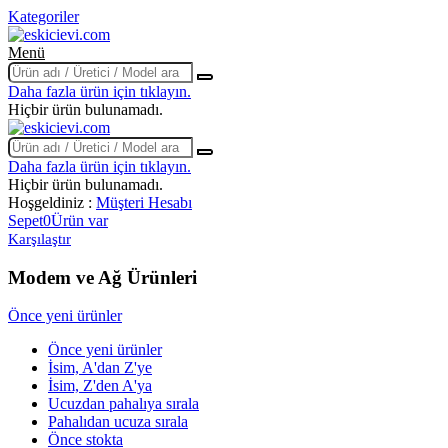
Kategoriler
Menü
Daha fazla ürün için tıklayın.
Hiçbir ürün bulunamadı.
Daha fazla ürün için tıklayın.
Hiçbir ürün bulunamadı.
Hoşgeldiniz :
Müşteri Hesabı
Sepet
0
Ürün var
Karşılaştır
Modem ve Ağ Ürünleri
Filtreler:
Tümünü Temizle
Önce yeni ürünler
Markalar
Önce yeni ürünler
"0" Yayınları
0
İsim, A'dan Z'ye
100 Temel Eser
0
İsim, Z'den A'ya
Ucuzdan pahalıya sırala
2006 Yayınları
0
Pahalıdan ucuza sırala
2023 Yayınları
0
Önce stokta
40'lar Kulübü Yayınları
0