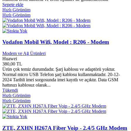
Borusan Yayınları
0
Sepete ekle
Boyner Yayınları
0
Hızlı Görünüm
Boyut Müzik
0
Hızlı Görünüm
Boyut Yayınları
0
Braun
0
Brother
0
BSR Yayınları
0
Bu Yayınları
0
Vodafon Mobil Wifi, Model : R206 - Modem
Buhan Yayınları
0
Bulut Yayınları
0
Modem ve Ağ Ürünleri
Huawei
Bulvar Gazetesi Yayınları
0
380,00 TL
Burak Yayınları
0
Ürün çok temiz durumdadır. Şarj kablosu ve adaptörü yoktur.
Burdur Ticaret ve Sanayi odası
0
Normal micro USB Telefon şarj kablosu kullanmaktadır. 20-12-
Buruc Yayınları
0
2024 Tarihli imei sorgosunda imei kayıtlı ve açıktır. Data GSM
Butik Yayınları
0
hattınızı kablosuz olarak...
Butterwoeths London
0
Tükendi
Büyük Doğu Yayınları
0
Hızlı Görünüm
Büyükada Yayınları
0
Hızlı Görünüm
Büyüyen Ay Yayınları
0
Buzdağı Yayınları
0
Cadde Yayınları
0
Çağdaş Yayınları
0
ZTE, ZXHN H267A Fiber Voip - 2.4/5 GHz Modem
Çalışkan Arı Yayınları
0