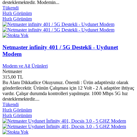
desteklemektedir. Modemin...
Divan Yayınları
0
Tükendi
Diyalektik Yayınları
0
Hızlı Görünüm
Diyanet Çocuk Yayınları
0
Hızlı Görünüm
Diyanet İşleri Başkanlığı Yayınları
0
Diyanet Vakfı Yayınları
0
Diyarbakır Vakfı Yayınları
0
Diyojen Yayınları
0
Netmaster infinity 401 / 5G Destekli - Uydunet
Dizgi Ofset Yayınları
0
DMC Müzik Prodüksiyon
0
Modem
Doğan Çocuk Yayınları
0
Doğan Egmont Yayınları
0
Modem ve Ağ Ürünleri
Netmaster
Doğan Kitap Yayınları
0
315,00 TL
Doğan Novus Yayınları
0
Bu Alanı Dikkatlice Okuyunuz. Önemli : Ürün adaptörsüz olarak
Doğan Venüs Yayınları
0
gönderilecektir. Ürünün Çalışması için 12 Volt - 2 A adaptöre ihtiyaç
Doğu Batı Yayınları
0
vardır. Çalışır durumda kontrolleri yapılmıştır. 1000 Mbps 5G hız
Dokuz Eylül Üniversitesi
0
desteklemektedir....
Dokuz Yayınları
0
Tükendi
Dolunay Yayınları
0
Hızlı Görünüm
Domingo Yayınları
0
Hızlı Görünüm
Domino Çocuk Yayınları
0
Dönem Yayınları
0
Dorlion Yayınları
0