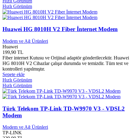
Hızlı Görünüm
Beda Yayınları
0
Hızlı Görünüm
Bedir Yayınları
0
Beka Yayınları
0
Beko
0
Belge Yayınları
0
Huawei HG 8010H V2 Fiber İnternet Modem
Bence Kitap Yayınları
0
Bengisu Yayınları
0
Modem ve Ağ Ürünleri
Bengü Yayınları
0
Huawei
BENQ
0
199,90 TL
Berfin Yayınları
0
Fiber internet Kutusu ve Orijinal adaptör gönderilecektir. Huawei
Berikan Yayınları
0
HG 8010H V2 Cihazlar çalışır durumda ve temizdir. Tüm test ve
kontrolleri yapılmıştır.
Berkay Yayınları
0
Sepete ekle
Berke Anadolu Yayınları
0
Hızlı Görünüm
Beş Renk Yayınları
0
Hızlı Görünüm
Beta Yayınları
0
Betaş Yayınları
0
Beyan Yayınları
0
Beyaz Balina Yayınları
0
Türk Telekom TP-Link TD-W9970 V3 - VDSL2
Beyaz Baykuş Yayınları
0
Modem
Beyaz Yayınları
0
Beyazıt Kitap Yayınları
0
Modem ve Ağ Ürünleri
Beyazıt Yayınları
0
TP-LINK
Bigboy
0