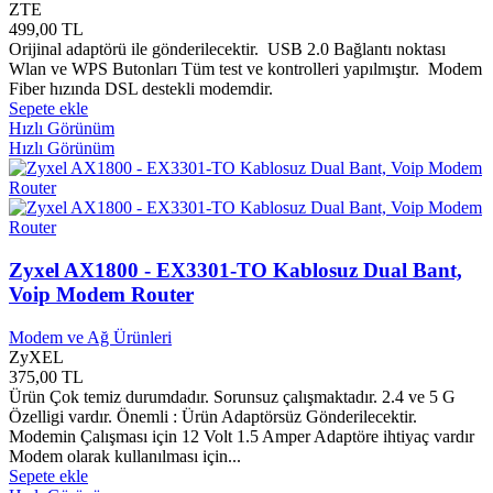
ZTE
Afa Yayınları
0
499,00 TL
Afacan Çocuk Yayınları
0
Orijinal adaptörü ile gönderilecektir. USB 2.0 Bağlantı noktası
Afyonkarahisar Belediyesi
0
Wlan ve WPS Butonları Tüm test ve kontrolleri yapılmıştır. Modem
Ağaç Kitapevi Yayınları
0
Fiber hızında DSL destekli modemdir.
Agapi Yayınları
0
Sepete ekle
Agate Yayınları
0
Hızlı Görünüm
Agora Yayınları
0
Hızlı Görünüm
Aidata
0
Ailem Yayınları
0
Air Ties
0
Ak Kitabevi Yayınları
0
Ak Yayınları
0
Zyxel AX1800 - EX3301-TO Kablosuz Dual Bant,
Akademi Yayınları
0
Voip Modem Router
Akademik Yayınları
0
Akademisyen Yayınları
0
Modem ve Ağ Ürünleri
Akaşa Yayınları
0
ZyXEL
Akba Yayınları
0
375,00 TL
Akbank Sanat Yayınları
0
Ürün Çok temiz durumdadır. Sorunsuz çalışmaktadır. 2.4 ve 5 G
Akcaabat Belediyesi
0
Özelligi vardır. Önemli : Ürün Adaptörsüz Gönderilecektir.
Akçağ Yayınları
0
Modemin Çalışması için 12 Volt 1.5 Amper Adaptöre ihtiyaç vardır
Akçit Yayınları
0
Modem olarak kullanılması için...
Akgün Yayınları
0
Sepete ekle