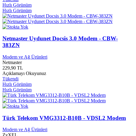
Foneks Müzik
0
Hızlı Görünüm
Fono Yayınları
0
Hızlı Görünüm
Fontana Books
0
Fora Yayınları
0
Format Yayınları
0
Formül Yayınları
0
Netmaster Uydunet Docsis 3.0 Modem - CBW-
Foxcoon
0
Frederick Muller Limited
0
383ZN
Freelander
0
Fujitsu
0
Modem ve Ağ Ürünleri
Furkan Yayınları
0
Netmaster
229,90 TL
Gala Yayınları
0
Açıklamayı Okuyunuz
Galata Yayınları
0
Tükendi
Ganca Yayınları
0
Hızlı Görünüm
Ganj Yayınları
0
Hızlı Görünüm
Gate Yayınları
0
Gazeteciler ve Yazarlar Vakfı Yayınları
0
Gazi Eğitim Enstitüsü
0
Gazi Kitabevi Yayınları
0
Gaziantep Üniversitesi Yayınları
0
Türk Telekom VMG3312-B10B - VDSL2 Modem
Gece Kitaplığı Yayınları
0
Gece Yayınları
0
Modem ve Ağ Ürünleri
ZyXEL
Geçit Yayınları
0