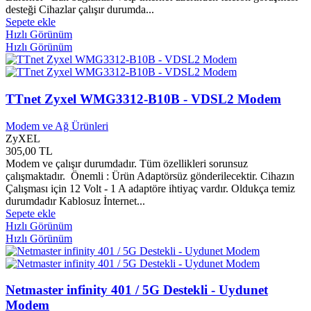
Atlantis Yayınları
0
desteği Cihazlar çalışır durumda...
Atom Yayınları
0
Sepete ekle
ATP Yayınları
0
Hızlı Görünüm
Audi
0
Hızlı Görünüm
Aura Yayınları
0
Avangard Yayınları
0
Avcıol Yayınları
0
TTnet Zyxel WMG3312-B10B - VDSL2 Modem
Avrasya Kütüphaneciler Birliği
0
Avrupa Müzik
0
Modem ve Ağ Ürünleri
Avrupa Yakası Yayınları
0
ZyXEL
Awox
0
305,00 TL
Aya Kitap Yayınları
0
Modem ve çalışır durumdadır. Tüm özellikleri sorunsuz
Ayata Yayınları
0
çalışmaktadır. Önemli : Ürün Adaptörsüz gönderilecektir. Cihazın
Aydın Yayınları
0
Çalışması için 12 Volt - 1 A adaptöre ihtiyaç vardır. Oldukça temiz
Aydınlık Evler Anadolu Lisesi
0
durumdadır Kablosuz İnternet...
Aydüşü Yayınları
0
Sepete ekle
Aygan Yayınları
0
Hızlı Görünüm
Ayizi Yayınları
0
Hızlı Görünüm
Aykırı Yayınları
0
Aylak Adam Yayınları
0
Aylak Kitap Yayınları
0
Netmaster infinity 401 / 5G Destekli - Uydunet
Ayrıntı Yayınları
0
Modem
Ayyıldız Yayınları
0