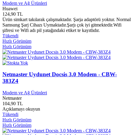
Modem ve Ağ Ürünleri
Hakses Yayınları
0
Huawei
Halk Kitabevi Yayınları
0
124,90 TL
Halk Yayınları
0
Ürün simkart takılarak çalışmaktadır. Şarja adaptörü yoktur. Normal
Halkın Dostları Yayınları
0
Samsung Şarj Cihazı Uymaktadır.Şarjı çok iyi gitmektedir.Wifi
Hamle Yayınları
0
şifresi ve Wifi adı pil yatağındaki etiket te kayıtlıdır.
Harf Yayınları
0
Tükendi
Harlequin Yayınları
0
Hızlı Görünüm
Harran Yayınları
0
Hızlı Görünüm
Hasret Yayınları
0
Hat Yayınları
0
Hayal Yayınları
0
Hayalbaz Yayınları
0
Netmaster Uydunet Docsis 3.0 Modem - CBW-
Hayat Okul Yayınları
0
383Z4
Hayat Yayınları
0
Hayatağacı Yayınları
0
Modem ve Ağ Ürünleri
Hayrat Neşriyat Yayınları
0
Netmaster
Hayykitap Yayınları
0
104,90 TL
Hazen Yayınları
0
Açıklamayı okuyun
Hece Yayınları
0
Tükendi
Hediye Yayınları
0
Hızlı Görünüm
Hegem Yayınları
0
Hızlı Görünüm
Helpling Book
0