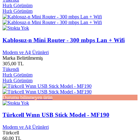
Cem Yayınları
0
Hızlı Görünüm
Cep Kitapları Yayınları
0
Hızlı Görünüm
Ceres Yayınları
0
Ceviz Kabuğu Yayınları
0
Çevre ve Şehircilik Bakanlığı
0
Ceylan Yayınları
0
Chiviyazıları Yayınevi
0
Kablosuz-n Mini Router - 300 mbps Lan + Wifi
Christine NOSTLİNGER
0
Churchill Livingstone
0
Modem ve Ağ Ürünleri
Marka Belirtilmemiş
Çiçek Yayınları
0
305,00 TL
Cihan Yayınları
0
Tükendi
Cihangir Yayınları
0
Hızlı Görünüm
Çile Yayınları
0
Hızlı Görünüm
Çilek Yayınları
0
Cin Ali Yayınları
0
Çin Malı Tablet
0
Durumu bilinmeyen ürün
Cinemascope Yayınları
0
Cinius Yayınları
0
Çizgi Yayınları
0
Türkcell Wınn USB Stick Model - MF190
Çizmeli Kedi Yayınları
0
Çınar Çocuk yayınları
0
Modem ve Ağ Ürünleri
Türkcell
Çınar Yayınları
0
60,00 TL
Çıra Yayınları
0