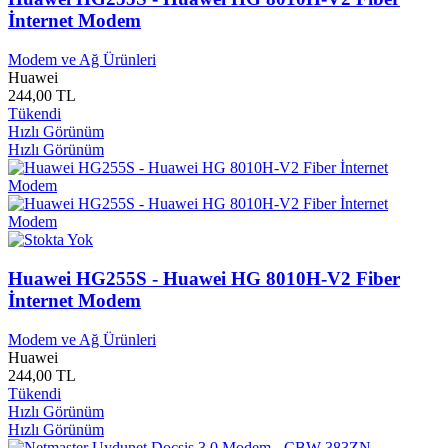
Ericson
0
İnternet Modem
Erkam Yayınları
0
Erke Yayınları
0
Modem ve Ağ Ürünleri
Eroğul Yayınları
0
Huawei
Erol Köse Prodüksiyon
0
244,00 TL
Ertem Yayınları
0
Tükendi
Esen Kitap Yayınları
0
Hızlı Görünüm
Eser Yayınları
0
Hızlı Görünüm
Eski Parça Çocuk Yayınları
0
Esma Yayınları
0
Estetik Yayınları
0
Etap Yayınları
0
Etik Yayınları
0
Etkileşim Yayınları
0
Huawei HG255S - Huawei HG 8010H-V2 Fiber
Etkin Yayınları
0
İnternet Modem
Etna Yayınları
0
Everest
0
Modem ve Ağ Ürünleri
Everest Yayınları
0
Huawei
Evren Yayınları
0
244,00 TL
Evrensel Basım Yayınları
0
Tükendi
Evrensel İletişim Yayınları
0
Hızlı Görünüm
Evrim Yayınları
0
Hızlı Görünüm
Exper
0