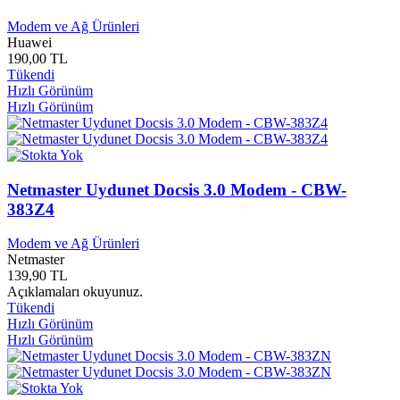
Damla Yayınları
0
Datron
0
Modem ve Ağ Ürünleri
Huawei
Dayanışma Yayınları
0
190,00 TL
DBY Yayınları
0
Tükendi
Dedalus Yayınları
0
Hızlı Görünüm
Define Yayınları
0
Hızlı Görünüm
Defne Yayınları
0
Dekolte Yayınları
0
Dell
0
Delphinus Yayınları
0
Delta Kültür Yayınları
0
Netmaster Uydunet Docsis 3.0 Modem - CBW-
Demir Kitabevi Yayınları
0
383Z4
Demos Yayınları
0
Deneme Yayınları
0
Modem ve Ağ Ürünleri
Denetler Yayınları
0
Netmaster
139,90 TL
Denge Yayınları
0
Açıklamaları okuyunuz.
Deniz Kızı Yayınları
0
Tükendi
Deniz Kültür Yayınları
0
Hızlı Görünüm
Deniz Yayınları
0
Hızlı Görünüm
Deniz Yıldızı Yayınları
0
Denizli Büyükşehir Belediyesi
0
Der Yayınları
0