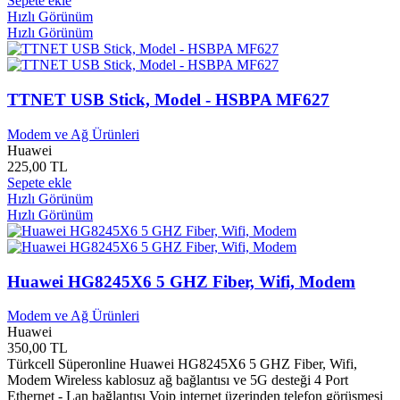
Sepete ekle
Ars Yayınları
0
Hızlı Görünüm
Arslan Yayınları
0
Hızlı Görünüm
Artemis Çocuk Yayınları
0
Artemis Yayınları
0
Artı Başarı Yayınları
0
Artı Eksi Yayınları
0
TTNET USB Stick, Model - HSBPA MF627
Arunas Yayınları
0
Arvo Yayınları
0
Modem ve Ağ Ürünleri
Huawei
Arzum
0
225,00 TL
As Sanat
0
Sepete ekle
Asi Kitap Yayınları
0
Hızlı Görünüm
Aşina Yayınları
0
Hızlı Görünüm
Aspendos Yayınları
0
ASRock
0
Assos Yayınları
0
Asus
0
Huawei HG8245X6 5 GHZ Fiber, Wifi, Modem
Ata Yayınları
0
Ataman Müzik
0
Modem ve Ağ Ürünleri
Atatürk Kültür Merkezi Yayınları
0
Huawei
Atatürk Üniversitesi
0
350,00 TL
Türkcell Süperonline Huawei HG8245X6 5 GHZ Fiber, Wifi,
Athena Yayınları
0
Modem Wireless kablosuz ağ bağlantısı ve 5G desteği 4 Port
Ati Randeon
0
Ethernet - Lan bağlantısı Voip internet üzerinden telefon görüşmesi