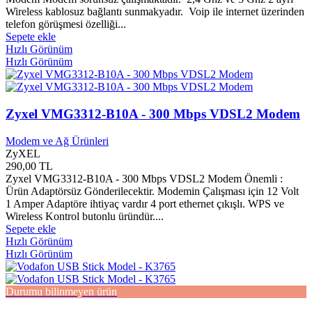
Anıl Yayınları
0
Wireless kablosuz bağlantı sunmakyadır. Voip ile internet üzerinden
Ankara Barosu
0
telefon görüşmesi özelliği...
Ankara Büyükşehir Belediyesi
0
Sepete ekle
Ankara Sanayii Odası
0
Hızlı Görünüm
Ankara Ticaret Odası
0
Hızlı Görünüm
Ankara Üniversitesi Yayınları
0
Anlam Yayınları
0
Anlatı Yayınları
0
Zyxel VMG3312-B10A - 300 Mbps VDSL2 Modem
Ansiklopedi Yayınları
0
Ant Yayınları
0
Modem ve Ağ Ürünleri
Antik Şark Klasikleri
0
ZyXEL
Antik Yayınları
0
290,00 TL
Antika Ürünler
0
Zyxel VMG3312-B10A - 300 Mbps VDSL2 Modem Önemli :
Apollon Yayınları
0
Ürün Adaptörsüz Gönderilecektir. Modemin Çalışması için 12 Volt
Apple
0
1 Amper Adaptöre ihtiyaç vardır 4 port ethernet çıkışlı. WPS ve
April Yayınları
0
Wireless Kontrol butonlu üründür....
Aprilla
0
Sepete ekle
Apsis Yayınları
0
Hızlı Görünüm
Hızlı Görünüm
Arabat Yayınları
0
Araf Yayınları
0
Aralık Yayınları
0
Durumu bilinmeyen ürün
Ararat Yayınları
0
Araştırma Yayınları
0