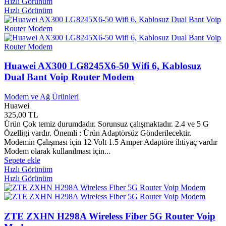
Akhisar Belediyesi
0
Hızlı Görünüm
Hızlı Görünüm
Akis Kitap Yayınları
0
Akis Yayınları
0
Akit Yayınları
0
Akıl Fikir Yayınları
0
Akılçelen Kitaplar Yayınları
0
Akış Yayınları
0
Huawei AX300 LG8245X6-50 Wifi 6, Kablosuz
Akpınar Yayınları
0
Dual Bant Voip Router Modem
Aksaray Belediyesi Kültür Yayınları
0
Aksaray Valiliği
0
Modem ve Ağ Ürünleri
Aksoy Yayınları
0
Huawei
Aktüel Yayınları
0
325,00 TL
Akvaryum Yayınları
0
Ürün Çok temiz durumdadır. Sorunsuz çalışmaktadır. 2.4 ve 5 G
Alakarga Sanat Yayınları
0
Özelligi vardır. Önemli : Ürün Adaptörsüz Gönderilecektir.
Alan Yayınları
0
Modemin Çalışması için 12 Volt 1.5 Amper Adaptöre ihtiyaç vardır
Modem olarak kullanılması için...
Albatros Yayınları
0
Sepete ekle
Alef Yayınları
0
Hızlı Görünüm
Alev Yayınları
0
Hızlı Görünüm
Alfa Yayınları
0
Algı Yayınları
0
Alibi Yayınları
0
Alioğlu Yayınları
0
ZTE ZXHN H298A Wireless Fiber 5G Router Voip
Alkım Yayınları
0