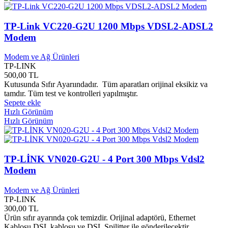
Biltur Yayınları
0
Binbir Çiçek Yayınları
0
TP-Link VC220-G2U 1200 Mbps VDSL2-ADSL2
Biostar
0
Bir Film
0
Modem
Bir Harf Yayınları
0
Bir Yudum İnsan Yayınları
0
Modem ve Ağ Ürünleri
Birey ve Toplum Yayınları
0
TP-LINK
500,00 TL
Birleşik Tomurcuk Yayınları
0
Kutusunda Sıfır Ayarıındadır. Tüm aparatları orijinal eksikiz va
Birlik Yayınları
0
tamdır. Tüm test ve kontrolleri yapılmıştır.
Birun Yayınları
0
Sepete ekle
Bisnev Yayınları
0
Hızlı Görünüm
Bitter Yayınları
0
Hızlı Görünüm
Biz Yayınları
0
Bizim Kitaplar Yayınları
0
BKM Film Yapım
0
Black Cat Book
0
TP-LİNK VN020-G2U - 4 Port 300 Mbps Vdsl2
BlackBerry
0
Modem
Blaupunkt
0
BMG Müzik
0
Modem ve Ağ Ürünleri
Boğaziçi Yayınları
0
TP-LINK
Bordo Beyaz Yayınları
0
300,00 TL
Ürün sıfır ayarında çok temizdir. Orijinal adaptörü, Ethernet
Bordo Siyah Yayınları
0
Kablosu DSL kablosu ve DSL Spilitter ile gönderilecektir