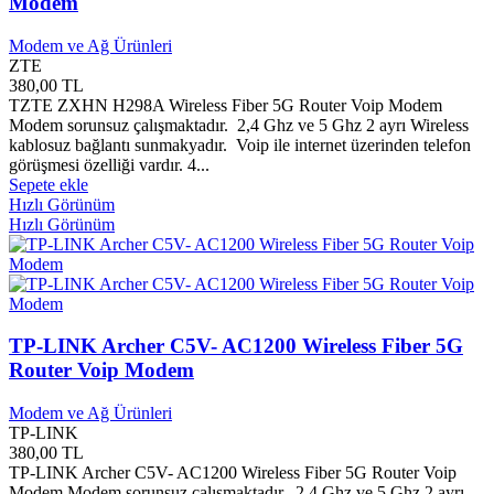
Modem
Alperen Yayınları
0
Altaylı Yayınları
0
Modem ve Ağ Ürünleri
Alter Yayınları
0
ZTE
Alternatif Yayınları
0
380,00 TL
Altıkırkbeş Yayınları
0
TZTE ZXHN H298A Wireless Fiber 5G Router Voip Modem
Modem sorunsuz çalışmaktadır. 2,4 Ghz ve 5 Ghz 2 ayrı Wireless
Altın Bilek Yayınları
0
kablosuz bağlantı sunmakyadır. Voip ile internet üzerinden telefon
Altın Kitap Yayınları
0
görüşmesi özelliği vardır. 4...
Altın Kitaplar Yayınları
0
Sepete ekle
Altın Nokta Yayınları
0
Hızlı Görünüm
Altınpost Yayınları
0
Hızlı Görünüm
Amasya Belediyesi Kültür Yayınları
0
Amasya Valiliği Kültür Yayınları
0
AMD
0
Amerikan Book Company
0
Amirsys Yayınları
0
TP-LINK Archer C5V- AC1200 Wireless Fiber 5G
Anadol Yayınları
0
Anadolu Ajansı Yayınları
0
Router Voip Modem
Anadolu Protestan Kilisesi
0
Anadolu Sanat Yayınları
0
Modem ve Ağ Ürünleri
TP-LINK
Andaç Yayınları
0
380,00 TL
Angora Yayınları
0
TP-LINK Archer C5V- AC1200 Wireless Fiber 5G Router Voip
Anı Yayınları
0
Modem Modem sorunsuz çalışmaktadır. 2,4 Ghz ve 5 Ghz 2 ayrı