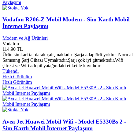
Güleç Çocuk Yayınları
0
Gümüşev Yayınları
0
Gümüşoba Yayınları
0
Gün Öykü Yayınları
0
Vodafon R206-Z Mobil Modem - Sim Kartlı Mobil
Gün Yayınları
0
İnternet Paylaşımı
Güncel Yayınları
0
Gündoğan Yayınları
0
Modem ve Ağ Ürünleri
Gündüz Yayınları
0
Vodafon
114,90 TL
Güneş Müzik
0
Ürün simkart takılarak çalışmaktadır. Şarja adaptörü yoktur. Normal
Güneş Tıp Yayınları
0
Samsung Şarj Cihazı Uymaktadır.Şarjı çok iyi gitmektedir.Wifi
Güneş Yayınları
0
şifresi ve Wifi adı pil yatağındaki etiket te kayıtlıdır.
Güney Film & Yayınları
0
Tükendi
Günizi Yayınları
0
Hızlı Görünüm
Günışığı Yayınları
0
Hızlı Görünüm
Guraba Yayınları
0
Gürer Yayınları
0
Güven Yayınları
0
H. Yayınları
0
Haber Ajanda Yayınları
0
Haber Ajansı Yayınları
0
Avea Jet Huawei Mobil Wifi - Model E5330Bs 2 -
Hacettepe Üniversitesi Yayınları
0
Sim Kartlı Mobil İnternet Paylaşımı
Hakan Yayınları
0
Hakikat Yayınları
0