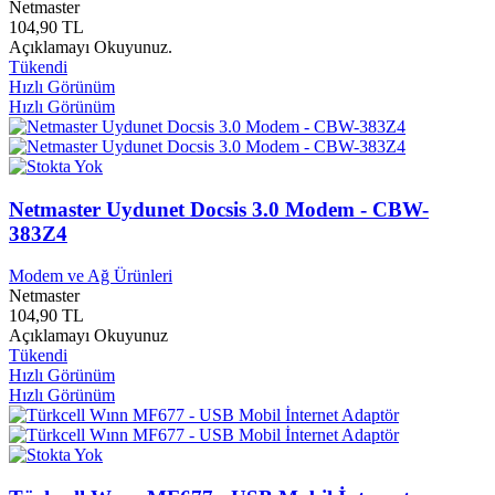
Netmaster
Hürriyet Gazetecilik Basın Yayın
0
104,90 TL
Huzur Yayınları
0
Açıklamayı Okuyunuz.
HYB Yayınları
0
Tükendi
Hynix
0
Hızlı Görünüm
Hızlı Görünüm
Hyperion Yayınları
0
İber Film
0
IBM
0
İdea Yayınları
0
İdeal Müzik
0
Netmaster Uydunet Docsis 3.0 Modem - CBW-
İhtimal Yayınları
0
383Z4
İhya Yayınları
0
İki Eylül Yayınları
0
Modem ve Ağ Ürünleri
İkidünya Yayınları
0
Netmaster
İkinci Adam Yayınları
0
104,90 TL
İkon Yayınları
0
Açıklamayı Okuyunuz
İlayda Yayınları
0
Tükendi
ileri Yayınları
0
Hızlı Görünüm
İletişim Yayınları
0
Hızlı Görünüm
ilim ve Kültür Yayınları
0
İlke Yayınları
0
İlpress Yayınları
0
İlya Yayınları
0