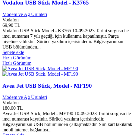
Vodafon USB Stick Model - K3765
Arba Yayınları
0
Arçelik
0
Modem ve Ağ Ürünleri
Arda Müzik
0
Vodafon
Ares Kitap Yayınları
0
69,90 TL
Ares Yayınları
0
Vodafon USB Stick Model - K3765 10-09-2023 Tarihi sorgusu ile
Arion Yayınları
0
imei numarası 7 yılı geçtiği için kullanıma kapatılmıştır. Parça
Arı Sanat Yayınları
0
niyetine satılıktır. Sürücü yazılımı içerisindedir. Bilgisayarınızın
USB bölümünden...
Arıtan Yayınları
0
Sepete ekle
Ark Yayınları
0
Hızlı Görünüm
Arka Bahçe Yayınları
0
Hızlı Görünüm
Arka Pencere Yayınları
0
Arkadaş Çocuk Yayınları
0
Arkadaş Yayınları
0
Arkadya Yayınları
0
Avea Jet USB Stick, Model - MF190
Arketip Yayınları
0
Arkhe Yayınları
0
Modem ve Ağ Ürünleri
Arkın Yayınları
0
Vodafon
Arma Yayınları
0
180,00 TL
Avea Jet USB Stick, Model - MF190 10-09-2023 Tarihi sorgusu ile
Armada Yayınları
0
imei numarası kayıtlıdır. Sürücü yazılımı içerisindedir.
Armoni Yayınları
0
Bilgisayarınızın USB bölümünden çalkışmaktadır. Sim kart takılarak
Arnavutköy Belediyesi
0
mobil internet bağlantısı...
Arrow Books
0