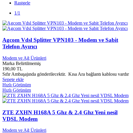
Rastgele
657 Yayınları
0
A Futura Book
0
1/1
A4 Tech
0
A7 Kitap Yayınları
0
Abacus Yayınları
0
ABC Yayınları
0
Agcom Vdsl Splitter VPN103 - Modem ve Sabit
Abis Yayınları
0
Telefon Ayırıcı
ABM Yayınları
0
Academyplus Yayınları
0
Modem ve Ağ Ürünleri
Acar Reklam Yayınları
0
Marka Belirtilmemiş
Acayip Yayınları
0
190,00 TL
Acer
0
Sıfır Ambaşajında gönderilecektir. Kısa Ara bağlantı kablosu vardır
Acun Yayınları
0
Sepete ekle
AD Yayınları
0
Hızlı Görünüm
Ada Müzik
0
Hızlı Görünüm
Ada Yayınları
0
Adalet Bakanlığı Yayınları
0
Adam Yayınları
0
ZTE ZXHN H168A 5 Ghz & 2.4 Ghz Yeni nesil
Adata
0
Adeda Yayınları
0
VDSL Modem
Aden Yayınları
0
Adım Yayınları
0
Modem ve Ağ Ürünleri