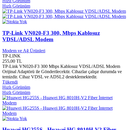
Hızlı Görünüm
Elpida
0
Hızlı Görünüm
Elvan Yayınları
0
eMachines
0
Eme Yayınları
0
Emel Yayınları
0
Emi Kent Müzik
0
TP-Link VN020-F3 300, Mbps Kablosuz
Emre Bilişim ve Yayıncılık
0
VDSL/ADSL Modem
Emre Müzik
0
Emre Yayınları
0
Modem ve Ağ Ürünleri
En iyi Yayınları
0
TP-LINK
Enderun Yayınları
0
255,00 TL
TP-Link VN020-F3 300 Mbps Kablosuz VDSL/ADSL Modem
Endülüs Yayınları
0
Orijinal Adaptörü ile Gönderilecektir. Cihazlar çalışır durumda ve
Engin Yayınları
0
temizdir. Cihaz VDSL ve ADSL2 desteklemektedir.
Ensar Yayınları
0
Tükendi
Entegre Yayınları
0
Hızlı Görünüm
Envar Neşriyat
0
Hızlı Görünüm
Ephesus Yayınları
0
Epsilon Yayınları
0
Erdem Çocuk Yayınları
0
Erdem Yayınları
0
Ergun Yayınları
0
Erguvan Yayınevi
0
Huawei HG255S - Huawei HG 8010H-V2 Fiber