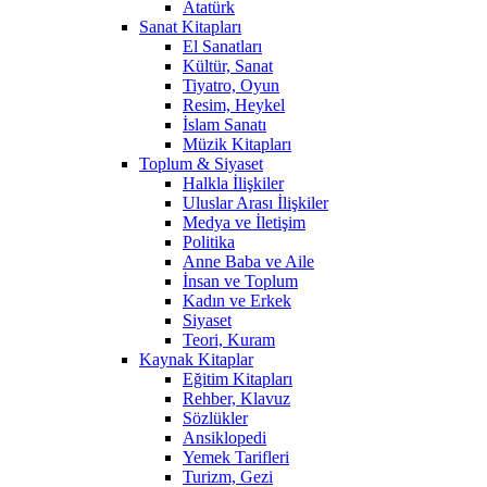
Atatürk
Sanat Kitapları
El Sanatları
Kültür, Sanat
Tiyatro, Oyun
Resim, Heykel
İslam Sanatı
Müzik Kitapları
Toplum & Siyaset
Halkla İlişkiler
Uluslar Arası İlişkiler
Medya ve İletişim
Politika
Anne Baba ve Aile
İnsan ve Toplum
Kadın ve Erkek
Siyaset
Teori, Kuram
Kaynak Kitaplar
Eğitim Kitapları
Rehber, Klavuz
Sözlükler
Ansiklopedi
Yemek Tarifleri
Turizm, Gezi