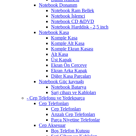
Notebook Donanım
Notebook Ram Bellek
Notebook İşlemci
Notebook CD &DVD
Notebook Harddisk - 2,5 inch
Notebook Kasa
Komple Kasa
Komple Alt Kasa
Komple Ekran Kasası
Alt Kasa
Üst Kapak
Ekran Ön Çerçeve
Ekran Arka Kapak
Diğer Kasa Parçaları
Notebook Güç kaynağı
Notebook Batarya
Şarj cihazı ve Kabloları
- Cep Telefonu ve Yedekparça
Cep Telefonları
Cep Telefonları
Arızalı Cep Telefonları
Parça Niyetine Telefonlar
Cep Aksesuar
Boş Telefon Kutusu