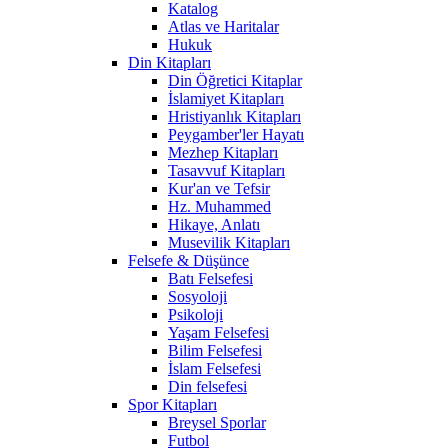
Katalog
Atlas ve Haritalar
Hukuk
Din Kitapları
Din Öğretici Kitaplar
İslamiyet Kitapları
Hristiyanlık Kitapları
Peygamber'ler Hayatı
Mezhep Kitapları
Tasavvuf Kitapları
Kur'an ve Tefsir
Hz. Muhammed
Hikaye, Anlatı
Musevilik Kitapları
Felsefe & Düşünce
Batı Felsefesi
Sosyoloji
Psikoloji
Yaşam Felsefesi
Bilim Felsefesi
İslam Felsefesi
Din felsefesi
Spor Kitapları
Breysel Sporlar
Futbol