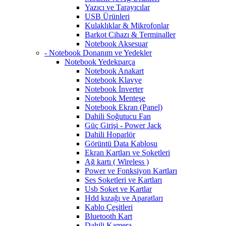
Yazıcı ve Tarayıcılar
USB Ürünleri
Kulaklıklar & Mikrofonlar
Barkot Cihazı & Terminaller
Notebook Aksesuar
- Notebook Donanım ve Yedekler
Notebook Yedekparça
Notebook Anakart
Notebook Klavye
Notebook İnverter
Notebook Menteşe
Notebook Ekran (Panel)
Dahili Soğutucu Fan
Güç Girişi - Power Jack
Dahili Hoparlör
Görüntü Data Kablosu
Ekran Kartları ve Soketleri
Ağ kartı ( Wireless )
Power ve Fonksiyon Kartları
Ses Soketleri ve Kartları
Usb Soket ve Kartlar
Hdd kızağı ve Aparatları
Kablo Çeşitleri
Bluetooth Kart
Dahili Kamera