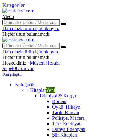
Kategoriler
Menü
Daha fazla ürün için tıklayın.
Hiçbir ürün bulunamadı.
Daha fazla ürün için tıklayın.
Hiçbir ürün bulunamadı.
Hoşgeldiniz :
Müşteri Hesabı
Sepet
0
Ürün var
Karşılaştır
Kategoriler
- Kitaplar
Yeni
Edebiyat & Kurgu
Roman
Öykü, Hikaye
Tarihi Roman
Polisiye, Macera
Türk Edebiyatı
Dünya Edebiyatı
Şiir Kitapları