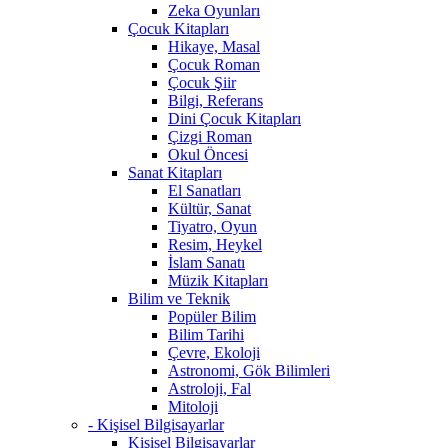
Zeka Oyunları
Çocuk Kitapları
Hikaye, Masal
Çocuk Roman
Çocuk Şiir
Bilgi, Referans
Dini Çocuk Kitapları
Çizgi Roman
Okul Öncesi
Sanat Kitapları
El Sanatları
Kültür, Sanat
Tiyatro, Oyun
Resim, Heykel
İslam Sanatı
Müzik Kitapları
Bilim ve Teknik
Popüler Bilim
Bilim Tarihi
Çevre, Ekoloji
Astronomi, Gök Bilimleri
Astroloji, Fal
Mitoloji
- Kişisel Bilgisayarlar
Kişisel Bilgisayarlar