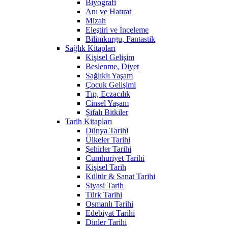
Biyografi
Anı ve Hatırat
Mizah
Eleştiri ve İnceleme
Bilimkurgu, Fantastik
Sağlık Kitapları
Kişisel Gelişim
Beslenme, Diyet
Sağlıklı Yaşam
Çocuk Gelişimi
Tıp, Eczacılık
Cinsel Yaşam
Şifalı Bitkiler
Tarih Kitapları
Dünya Tarihi
Ülkeler Tarihi
Şehirler Tarihi
Cumhuriyet Tarihi
Kişisel Tarih
Kültür & Sanat Tarihi
Siyasi Tarih
Türk Tarihi
Osmanlı Tarihi
Edebiyat Tarihi
Dinler Tarihi