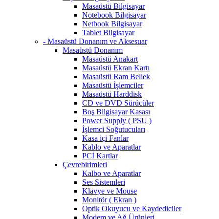
Masaüstü Bilgisayar
Notebook Bilgisayar
Netbook Bilgisayar
Tablet Bilgisayar
- Masaüstü Donanım ve Aksesuar
Masaüstü Donanım
Masaüstü Anakart
Masaüstü Ekran Kartı
Masaüstü Ram Bellek
Masaüstü İşlemciler
Masaüstü Harddisk
CD ve DVD Sürücüler
Boş Bilgisayar Kasası
Power Supply ( PSU )
İşlemci Soğutucuları
Kasa içi Fanlar
Kablo ve Aparatlar
PCİ Kartlar
Çevrebirimleri
Kalbo ve Aparatlar
Ses Sistemleri
Klavye ve Mouse
Monitör ( Ekran )
Optik Okuyucu ve Kaydediciler
Modem ve Ağ Ürünleri