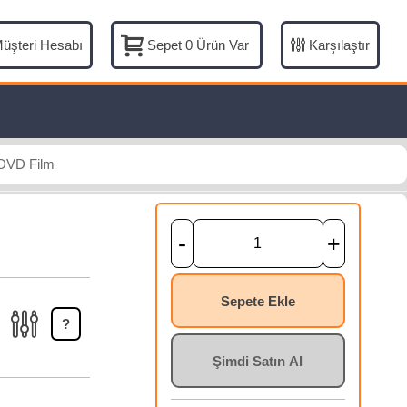
üşteri Hesabı
Karşılaştır
Sepet
0
Ürün Var
 DVD Film
-
+
Sepete Ekle
?
Şimdi Satın Al