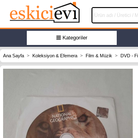
Kategoriler
Ana Sayfa
>
Koleksiyon & Efemera
>
Film & Müzik
>
DVD - F