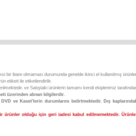
ksi bir ibare olmaması durumunda genelde ikinci el kullanılmış ürünler
 etiketi ile etiketlendirilir.
lmektedir. ve Satıştaki ürünlerin tamamı kendi ekiplerimiz tarafından 
eti üzerinden alınan bilgilerdir.
VD ve Kaset'lerin durumlarını belirtmektedir. Dış kaplarındaki
ir ürünler olduğu için geri iadesi kabul edilmemektedir. Ürünler