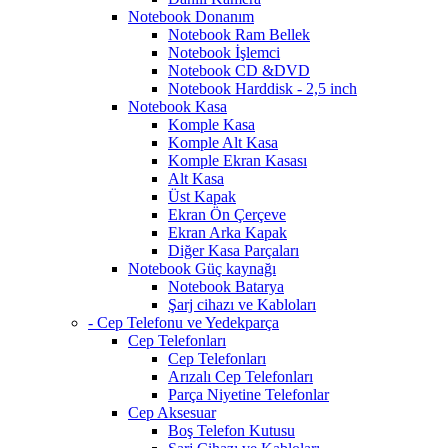
Notebook Donanım
Notebook Ram Bellek
Notebook İşlemci
Notebook CD &DVD
Notebook Harddisk - 2,5 inch
Notebook Kasa
Komple Kasa
Komple Alt Kasa
Komple Ekran Kasası
Alt Kasa
Üst Kapak
Ekran Ön Çerçeve
Ekran Arka Kapak
Diğer Kasa Parçaları
Notebook Güç kaynağı
Notebook Batarya
Şarj cihazı ve Kabloları
- Cep Telefonu ve Yedekparça
Cep Telefonları
Cep Telefonları
Arızalı Cep Telefonları
Parça Niyetine Telefonlar
Cep Aksesuar
Boş Telefon Kutusu