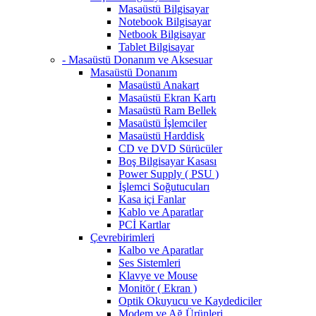
Masaüstü Bilgisayar
Notebook Bilgisayar
Netbook Bilgisayar
Tablet Bilgisayar
- Masaüstü Donanım ve Aksesuar
Masaüstü Donanım
Masaüstü Anakart
Masaüstü Ekran Kartı
Masaüstü Ram Bellek
Masaüstü İşlemciler
Masaüstü Harddisk
CD ve DVD Sürücüler
Boş Bilgisayar Kasası
Power Supply ( PSU )
İşlemci Soğutucuları
Kasa içi Fanlar
Kablo ve Aparatlar
PCİ Kartlar
Çevrebirimleri
Kalbo ve Aparatlar
Ses Sistemleri
Klavye ve Mouse
Monitör ( Ekran )
Optik Okuyucu ve Kaydediciler
Modem ve Ağ Ürünleri