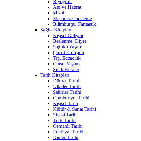
Biyografi
Anı ve Hatırat
Mizah
Eleştiri ve İnceleme
Bilimkurgu, Fantastik
Sağlık Kitapları
Kişisel Gelişim
Beslenme, Diyet
Sağlıklı Yaşam
Çocuk Gelişimi
Tıp, Eczacılık
Cinsel Yaşam
Şifalı Bitkiler
Tarih Kitapları
Dünya Tarihi
Ülkeler Tarihi
Şehirler Tarihi
Cumhuriyet Tarihi
Kişisel Tarih
Kültür & Sanat Tarihi
Siyasi Tarih
Türk Tarihi
Osmanlı Tarihi
Edebiyat Tarihi
Dinler Tarihi