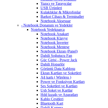
Yazıcı ve Tarayıcılar
USB Ürünleri
Kulaklıklar & Mikrofonlar
Barkot Cihazı & Terminaller
Notebook Aksesuar
- Notebook Donanım ve Yedekler
Notebook Yedekparça
Notebook Anakart
Notebook Klavye
Notebook İnverter
Notebook Menteşe
Notebook Ekran (Panel)
Dahili Soğutucu Fan
Güç Girişi - Power Jack
Dahili Hoparlör
Görüntü Data Kablosu
Ekran Kartları ve Soketleri
Ağ kartı ( Wireless )
Power ve Fonksiyon Kartları
Ses Soketleri ve Kartları
Usb Soket ve Kartlar
Hdd kızağı ve Aparatları
Kablo Çeşitleri
Bluetooth Kart
Dahili Kamera