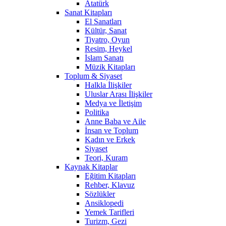
Atatürk
Sanat Kitapları
El Sanatları
Kültür, Sanat
Tiyatro, Oyun
Resim, Heykel
İslam Sanatı
Müzik Kitapları
Toplum & Siyaset
Halkla İlişkiler
Uluslar Arası İlişkiler
Medya ve İletişim
Politika
Anne Baba ve Aile
İnsan ve Toplum
Kadın ve Erkek
Siyaset
Teori, Kuram
Kaynak Kitaplar
Eğitim Kitapları
Rehber, Klavuz
Sözlükler
Ansiklopedi
Yemek Tarifleri
Turizm, Gezi