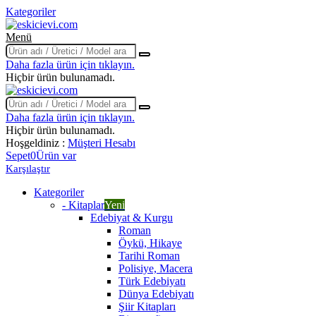
Kategoriler
Menü
Daha fazla ürün için tıklayın.
Hiçbir ürün bulunamadı.
Daha fazla ürün için tıklayın.
Hiçbir ürün bulunamadı.
Hoşgeldiniz :
Müşteri Hesabı
Sepet
0
Ürün var
Karşılaştır
Kategoriler
- Kitaplar
Yeni
Edebiyat & Kurgu
Roman
Öykü, Hikaye
Tarihi Roman
Polisiye, Macera
Türk Edebiyatı
Dünya Edebiyatı
Şiir Kitapları