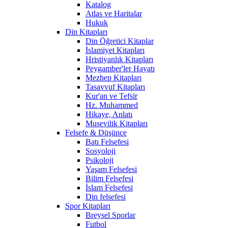
Katalog
Atlas ve Haritalar
Hukuk
Din Kitapları
Din Öğretici Kitaplar
İslamiyet Kitapları
Hristiyanlık Kitapları
Peygamber'ler Hayatı
Mezhep Kitapları
Tasavvuf Kitapları
Kur'an ve Tefsir
Hz. Muhammed
Hikaye, Anlatı
Musevilik Kitapları
Felsefe & Düşünce
Batı Felsefesi
Sosyoloji
Psikoloji
Yaşam Felsefesi
Bilim Felsefesi
İslam Felsefesi
Din felsefesi
Spor Kitapları
Breysel Sporlar
Futbol