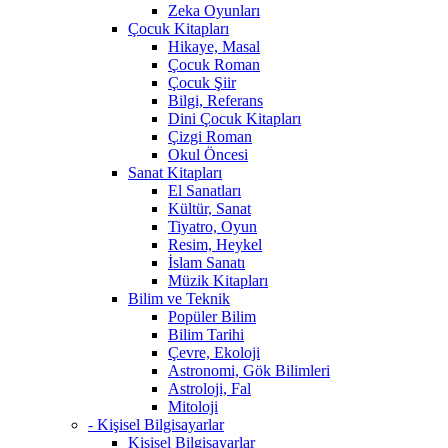
Zeka Oyunları
Çocuk Kitapları
Hikaye, Masal
Çocuk Roman
Çocuk Şiir
Bilgi, Referans
Dini Çocuk Kitapları
Çizgi Roman
Okul Öncesi
Sanat Kitapları
El Sanatları
Kültür, Sanat
Tiyatro, Oyun
Resim, Heykel
İslam Sanatı
Müzik Kitapları
Bilim ve Teknik
Popüler Bilim
Bilim Tarihi
Çevre, Ekoloji
Astronomi, Gök Bilimleri
Astroloji, Fal
Mitoloji
- Kişisel Bilgisayarlar
Kişisel Bilgisayarlar