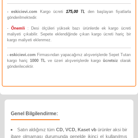
-
eskicievi.com
Kargo ücreti
175,00
TL
den başlayan fiyatlarla
gönderilmektedir.
-
Önemli
: Desi ölçüleri yüksek bazı ürünlerde ek kargo ücreti
maliyeti çıkabilir. Sepete eklendiğinde çıkan kargo ücreti hariç bir
kargo maliyeti eklenmez.
-
eskicievi.com
Firmasından yapacağınız alışverişlerde Sepet Tutarı
kargo hariç
10
00 TL
ve üzeri alışverişlerde kargo
ücretsiz
olarak
gönderilecektir.
Genel Bilgilendirme:
Satın aldığınız tüm
CD, VCD, Kaset vb
ürünler aksi bir
ibare olmaması durumunda genelde ikinci el kullanılmış