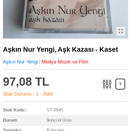
Aşkın Nur Yengi, Aşk Kazası - Kaset
Aşkın Nur Yengi
Medya Müzik ve Film
|
97,08 TL
?
Stok Durumu :
1 - Adet
Stok Kodu :
ST-0540
Durum
İkinci el Ürün
Tedarikçi
Eskicievi