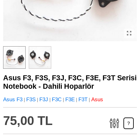
Asus F3, F3S, F3J, F3C, F3E, F3T Serisi
Notebook - Dahili Hoparlör
Asus F3
F3S
F3J
F3C
F3E
F3T
Asus
|
|
|
|
|
|
75,00 TL
?