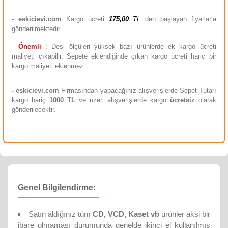
-
eskicievi.com
Kargo ücreti
175,00
TL
den başlayan fiyatlarla
gönderilmektedir.
-
Önemli
: Desi ölçüleri yüksek bazı ürünlerde ek kargo ücreti
maliyeti çıkabilir. Sepete eklendiğinde çıkan kargo ücreti hariç bir
kargo maliyeti eklenmez.
-
eskicievi.com
Firmasından yapacağınız alışverişlerde Sepet Tutarı
kargo hariç
10
00 TL
ve üzeri alışverişlerde kargo
ücretsiz
olarak
gönderilecektir.
Genel Bilgilendirme:
Satın aldığınız tüm
CD, VCD, Kaset vb
ürünler aksi bir
ibare olmaması durumunda genelde ikinci el kullanılmış