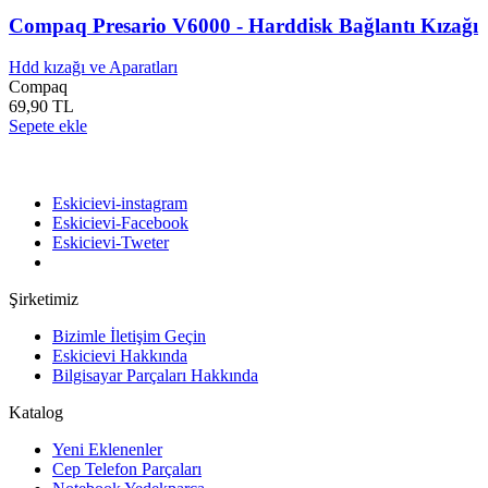
Compaq Presario V6000 - Harddisk Bağlantı Kızağı
Hdd kızağı ve Aparatları
Compaq
69,90 TL
Sepete ekle
Bizi takip edin
Eskicievi-instagram
Eskicievi-Facebook
Eskicievi-Tweter
Şirketimiz
Bizimle İletişim Geçin
Eskicievi Hakkında
Bilgisayar Parçaları Hakkında
Katalog
Yeni Eklenenler
Cep Telefon Parçaları