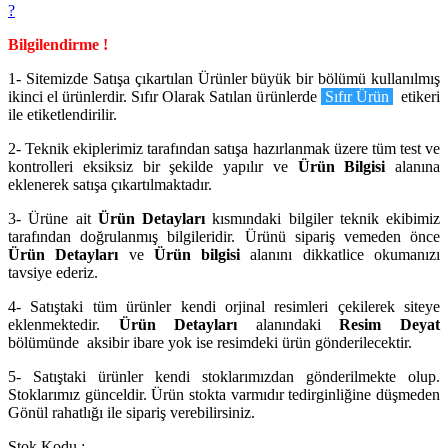
?
Bilgilendirme !
1- Sitemizde Satışa çıkartılan Ürünler büyük bir bölümü kullanılmış
ikinci el ürünlerdir. Sıfır Olarak Satılan ürünlerde
Sıfır Ürün
etikeri
ile etiketlendirilir.
2- Teknik ekiplerimiz tarafından satışa hazırlanmak üzere tüm test ve
kontrolleri eksiksiz bir şekilde yapılır ve
Ürün Bilgisi
alanına
eklenerek satışa çıkartılmaktadır.
3- Ürüne ait
Ürün Detayları
kısmındaki bilgiler teknik ekibimiz
tarafından doğrulanmış bilgileridir. Ürünü sipariş vemeden önce
Ürün Detayları
ve
Ürün bilgisi
alanını dikkatlice okumanızı
tavsiye ederiz.
4- Satıştaki tüm ürünler kendi orjinal resimleri çekilerek siteye
eklenmektedir.
Ürün Detayları
alanındaki
Resim Deyat
bölümünde aksibir ibare yok ise resimdeki ürün gönderilecektir.
5- Satıştaki ürünler kendi stoklarımızdan gönderilmekte olup.
Stoklarımız günceldir. Ürün stokta varmıdır tedirginliğine düşmeden
Gönül rahatlığı ile sipariş verebilirsiniz.
Stok Kodu :