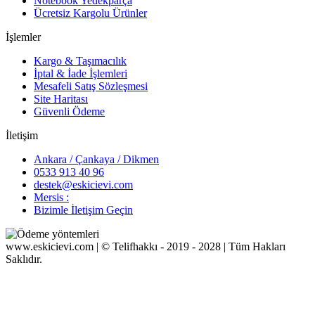
Notebook Yedekparça
Ücretsiz Kargolu Ürünler
İşlemler
Kargo & Taşımacılık
İptal & İade İşlemleri
Mesafeli Satış Sözleşmesi
Site Haritası
Güvenli Ödeme
İletişim
Ankara / Çankaya / Dikmen
0533 913 40 96
destek@eskicievi.com
Mersis :
Bizimle İletişim Geçin
www.eskicievi.com | © Telifhakkı - 2019 - 2028 | Tüm Hakları
Saklıdır.