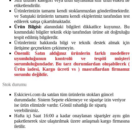
Sıfır ürünler kategori veya ürün sayfasında sıfır ürün etiketi ile
etiketlendirilir.
Ürünlerimizin tamamı kendi stoklarımızdan gönderilmektedir.
ve Satıştaki ürünlerin tamamı kendi ekiplerimiz tarafından test
edilerek satışa çıkartılmaktadır.
Ürün Bilgisi:
alanındaki bilgileri dikkatlice kuyunuz. Bu
kısmındaki bilgiler teknik ekip tarafından ürüne ait doğruluğu
tespit edilmiş bilgilerdir.
Ürünlerimiz hakkında bilgi ve teknik destek almak için
iletişime geçmekten çekinmeyin.
Önemli:
Satın aldığınız ürünlerin farklı modellere
uyumluluğunun kontrolü ve tespiti müşteri
sorumluluğundadır. Bu tarz durumlardan oluşabilecek (
Ürün iadesi, Kargo ücreti vs ) masraflardan firmamız
sorumlu değildir.
Stok durumu
Eskicievi.com da satılan tüm ürünlerin stokları güncel
durumdadır. Sistem Sepete eklemeye ve siparişe izin veriyor
ise ürün elimizde vardır. Gönül rahatlığı ile sipariş
verebilirsiniz.
Hafta içi Saat 16:00 a kadar onaylanan siparişler aynı gün
paketlenerek size ulaştırılmak üzere anlaşmalı kargo firmasına
iletilir.