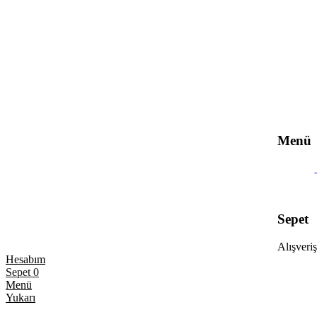
Menü
Sepet
Alışveriş
Hesabım
Sepet
0
Menü
Yukarı