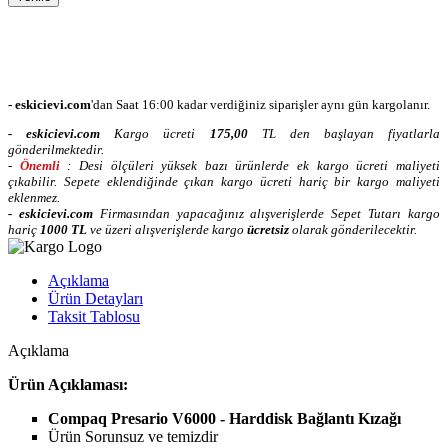
- eskicievi.com
'dan Saat 16:00 kadar verdiğiniz siparişler aynı gün kargolanır.
-
eskicievi.com
Kargo ücreti
175,00
TL
den başlayan fiyatlarla
gönderilmektedir.
-
Önemli
: Desi ölçüleri yüksek bazı ürünlerde ek kargo ücreti maliyeti
çıkabilir. Sepete eklendiğinde çıkan kargo ücreti hariç bir kargo maliyeti
eklenmez.
-
eskicievi.com
Firmasından yapacağınız alışverişlerde Sepet Tutarı kargo
hariç
10
00 TL
ve üzeri alışverişlerde kargo
ücretsiz
olarak gönderilecektir.
Açıklama
Ürün Detayları
Taksit Tablosu
Açıklama
Ürün Açıklaması:
Compaq Presario V6000 - Harddisk Bağlantı Kızağı
Ürün Sorunsuz ve temizdir