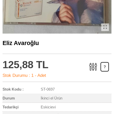
Eliz Avaroğlu
125,88 TL
?
Stok Durumu :
1 - Adet
Stok Kodu :
ST-0697
Durum
İkinci el Ürün
Tedarikçi
Eskicievi