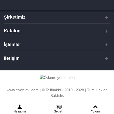
Şirketimiz
Katalog
İşlemler
İletişim
www.eskicievi.com | © Telifhakkı - 2019 - 2028 | Tüm Hakları
Saklıdır.
0
Hesabım
Sepet
Yukarı