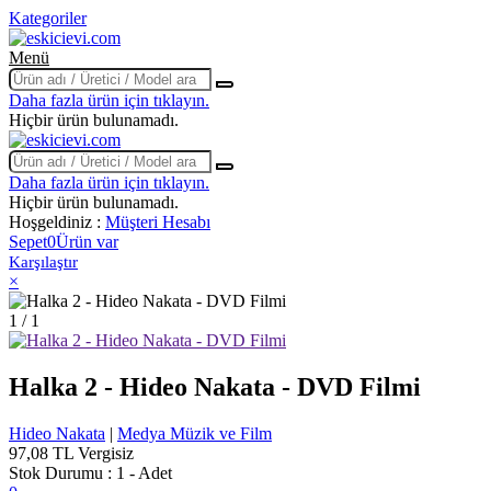
Kategoriler
Menü
Daha fazla ürün için tıklayın.
Hiçbir ürün bulunamadı.
Daha fazla ürün için tıklayın.
Hiçbir ürün bulunamadı.
Hoşgeldiniz :
Müşteri Hesabı
Sepet
0
Ürün var
Karşılaştır
×
1 / 1
Halka 2 - Hideo Nakata - DVD Filmi
Hideo Nakata
|
Medya Müzik ve Film
97,08 TL
Vergisiz
Stok Durumu :
1 - Adet