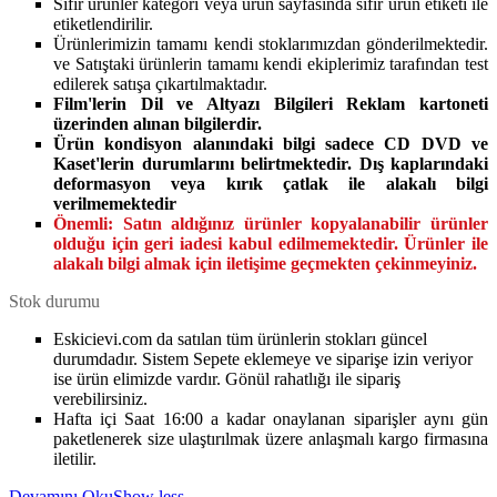
Sıfır ürünler kategori veya ürün sayfasında sıfır ürün etiketi ile
etiketlendirilir.
Ürünlerimizin tamamı kendi stoklarımızdan gönderilmektedir.
ve Satıştaki ürünlerin tamamı kendi ekiplerimiz tarafından test
edilerek satışa çıkartılmaktadır.
Film'lerin Dil ve Altyazı Bilgileri Reklam kartoneti
üzerinden alınan bilgilerdir.
Ürün kondisyon alanındaki bilgi sadece CD DVD ve
Kaset'lerin durumlarını belirtmektedir. Dış kaplarındaki
deformasyon veya kırık çatlak ile alakalı bilgi
verilmemektedir
Önemli:
Satın aldığınız ürünler kopyalanabilir ürünler
olduğu için geri iadesi kabul edilmemektedir. Ürünler ile
alakalı bilgi almak için iletişime geçmekten çekinmeyiniz.
Stok durumu
Eskicievi.com da satılan tüm ürünlerin stokları güncel
durumdadır. Sistem Sepete eklemeye ve siparişe izin veriyor
ise ürün elimizde vardır. Gönül rahatlığı ile sipariş
verebilirsiniz.
Hafta içi Saat 16:00 a kadar onaylanan siparişler aynı gün
paketlenerek size ulaştırılmak üzere anlaşmalı kargo firmasına
iletilir.
Devamını Oku
Show less