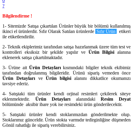
0
?
Bilgilendirme !
1- Sitemizde Satışa çıkartılan Ürünler büyük bir bölümü kullanılmış
ikinci el ürünlerdir. Sıfır Olarak Satılan ürünlerde
Sıfır Ürün
etikeri
ile etiketlendirilir.
2- Teknik ekiplerimiz tarafından satışa hazırlanmak üzere tüm test ve
kontrolleri eksiksiz bir şekilde yapılır ve
Ürün Bilgisi
alanına
eklenerek satışa çıkartılmaktadır.
3- Ürüne ait
Ürün Detayları
kısmındaki bilgiler teknik ekibimiz
tarafından doğrulanmış bilgileridir. Ürünü sipariş vemeden önce
Ürün Detayları
ve
Ürün bilgisi
alanını dikkatlice okumanızı
tavsiye ederiz.
4- Satıştaki tüm ürünler kendi orjinal resimleri çekilerek siteye
eklenmektedir.
Ürün Detayları
alanındaki
Resim Deyat
bölümünde aksibir ibare yok ise resimdeki ürün gönderilecektir.
5- Satıştaki ürünler kendi stoklarımızdan gönderilmekte olup.
Stoklarımız günceldir. Ürün stokta varmıdır tedirginliğine düşmeden
Gönül rahatlığı ile sipariş verebilirsiniz.