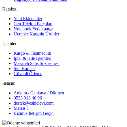
Katalog
Yeni Eklenenler
Cep Telefon Parçaları
Notebook Yedekparça
Ücretsiz Kargolu Ürünler
İşlemler
Kargo & Taşımacılık
İptal & İade İşlemleri
Mesafeli Satış Sözleşmesi
Site Haritası
Güvenli Ödeme
İletişim
Ankara / Çankaya / Dikmen
0533 913 40 96
destek@eskicievi.com
Mersis :
Bizimle İletişim Geçin