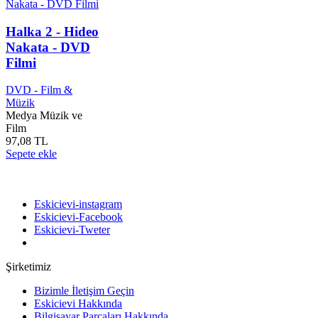
Halka 2 - Hideo
Nakata - DVD
Filmi
DVD - Film &
Müzik
Medya Müzik ve
Film
97,08 TL
Sepete ekle
Bizi takip edin
Eskicievi-instagram
Eskicievi-Facebook
Eskicievi-Tweter
Şirketimiz
Bizimle İletişim Geçin
Eskicievi Hakkında
Bilgisayar Parçaları Hakkında