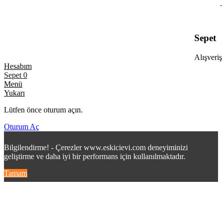
Sepet
Alışveriş
Hesabım
Sepet
0
Menü
Yukarı
Lütfen önce oturum açın.
Oturum Aç
Bilgilendirme! - Çerezler www.eskicievi.com deneyiminizi
geliştirme ve daha iyi bir performans için kullanılmaktadır.
Tamam