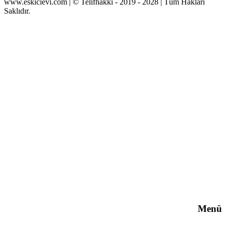
www.eskicievi.com | © Telifhakkı - 2019 - 2028 | Tüm Hakları
Saklıdır.
Menü