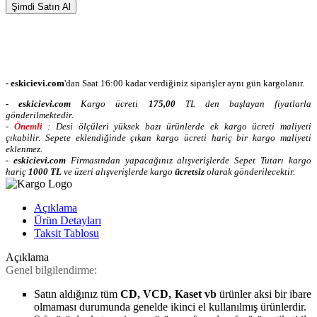
Şimdi Satın Al
- eskicievi.com
'dan Saat 16:00 kadar verdiğiniz siparişler aynı gün kargolanır.
-
eskicievi.com
Kargo ücreti
175,00
TL
den başlayan fiyatlarla
gönderilmektedir.
-
Önemli
: Desi ölçüleri yüksek bazı ürünlerde ek kargo ücreti maliyeti
çıkabilir. Sepete eklendiğinde çıkan kargo ücreti hariç bir kargo maliyeti
eklenmez.
-
eskicievi.com
Firmasından yapacağınız alışverişlerde Sepet Tutarı kargo
hariç
10
00 TL
ve üzeri alışverişlerde kargo
ücretsiz
olarak gönderilecektir.
Açıklama
Ürün Detayları
Taksit Tablosu
Açıklama
Genel bilgilendirme:
Satın aldığınız tüm
CD, VCD, Kaset vb
ürünler aksi bir ibare
olmaması durumunda genelde ikinci el kullanılmış ürünlerdir.