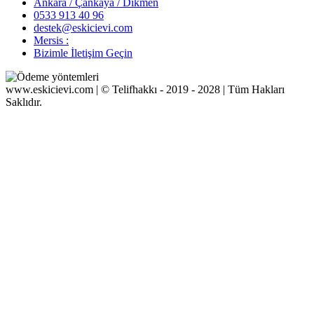
Ankara / Çankaya / Dikmen
0533 913 40 96
destek@eskicievi.com
Mersis :
Bizimle İletişim Geçin
www.eskicievi.com | © Telifhakkı - 2019 - 2028 | Tüm Hakları
Saklıdır.