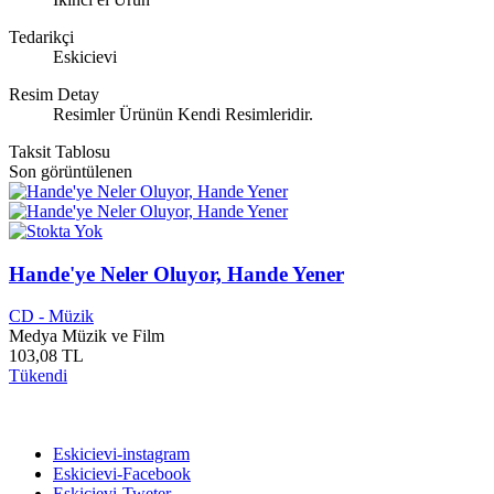
Tedarikçi
Eskicievi
Resim Detay
Resimler Ürünün Kendi Resimleridir.
Taksit Tablosu
Son görüntülenen
Hande'ye Neler Oluyor, Hande Yener
CD - Müzik
Medya Müzik ve Film
103,08 TL
Tükendi
Bizi takip edin
Eskicievi-instagram
Eskicievi-Facebook
Eskicievi-Tweter