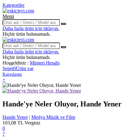
Kategoriler
Menü
Daha fazla ürün için tıklayın.
Hiçbir ürün bulunamadı.
Daha fazla ürün için tıklayın.
Hiçbir ürün bulunamadı.
Hoşgeldiniz :
Müşteri Hesabı
Sepet
0
Ürün var
Karşılaştır
×
Hande'ye Neler Oluyor, Hande Yener
Hande Yener
|
Medya Müzik ve Film
103,08 TL
Vergisiz
0
?