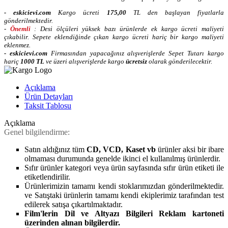
-
eskicievi.com
Kargo ücreti
175,00
TL
den başlayan fiyatlarla
gönderilmektedir.
-
Önemli
: Desi ölçüleri yüksek bazı ürünlerde ek kargo ücreti maliyeti
çıkabilir. Sepete eklendiğinde çıkan kargo ücreti hariç bir kargo maliyeti
eklenmez.
-
eskicievi.com
Firmasından yapacağınız alışverişlerde Sepet Tutarı kargo
hariç
10
00 TL
ve üzeri alışverişlerde kargo
ücretsiz
olarak gönderilecektir.
Açıklama
Ürün Detayları
Taksit Tablosu
Açıklama
Genel bilgilendirme:
Satın aldığınız tüm
CD, VCD, Kaset vb
ürünler aksi bir ibare
olmaması durumunda genelde ikinci el kullanılmış ürünlerdir.
Sıfır ürünler kategori veya ürün sayfasında sıfır ürün etiketi ile
etiketlendirilir.
Ürünlerimizin tamamı kendi stoklarımızdan gönderilmektedir.
ve Satıştaki ürünlerin tamamı kendi ekiplerimiz tarafından test
edilerek satışa çıkartılmaktadır.
Film'lerin Dil ve Altyazı Bilgileri Reklam kartoneti
üzerinden alınan bilgilerdir.