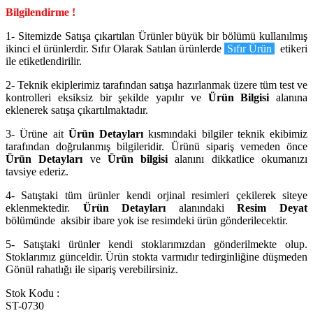
Bilgilendirme !
1- Sitemizde Satışa çıkartılan Ürünler büyük bir bölümü kullanılmış
ikinci el ürünlerdir. Sıfır Olarak Satılan ürünlerde
Sıfır Ürün
etikeri
ile etiketlendirilir.
2- Teknik ekiplerimiz tarafından satışa hazırlanmak üzere tüm test ve
kontrolleri eksiksiz bir şekilde yapılır ve
Ürün Bilgisi
alanına
eklenerek satışa çıkartılmaktadır.
3- Ürüne ait
Ürün Detayları
kısmındaki bilgiler teknik ekibimiz
tarafından doğrulanmış bilgileridir. Ürünü sipariş vemeden önce
Ürün Detayları
ve
Ürün bilgisi
alanını dikkatlice okumanızı
tavsiye ederiz.
4- Satıştaki tüm ürünler kendi orjinal resimleri çekilerek siteye
eklenmektedir.
Ürün Detayları
alanındaki
Resim Deyat
bölümünde aksibir ibare yok ise resimdeki ürün gönderilecektir.
5- Satıştaki ürünler kendi stoklarımızdan gönderilmekte olup.
Stoklarımız günceldir. Ürün stokta varmıdır tedirginliğine düşmeden
Gönül rahatlığı ile sipariş verebilirsiniz.
Stok Kodu :
ST-0730