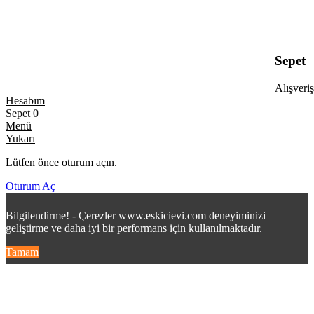
Sepet
Alışveriş
Hesabım
Sepet
0
Menü
Yukarı
Lütfen önce oturum açın.
Oturum Aç
Bilgilendirme! - Çerezler www.eskicievi.com deneyiminizi
geliştirme ve daha iyi bir performans için kullanılmaktadır.
Tamam