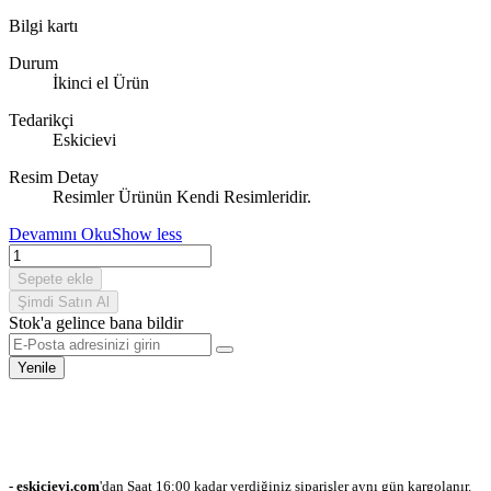
Bilgi kartı
Durum
İkinci el Ürün
Tedarikçi
Eskicievi
Resim Detay
Resimler Ürünün Kendi Resimleridir.
Devamını Oku
Show less
Sepete ekle
Şimdi Satın Al
Stok'a gelince bana bildir
- eskicievi.com
'dan Saat 16:00 kadar verdiğiniz siparişler aynı gün kargolanır.