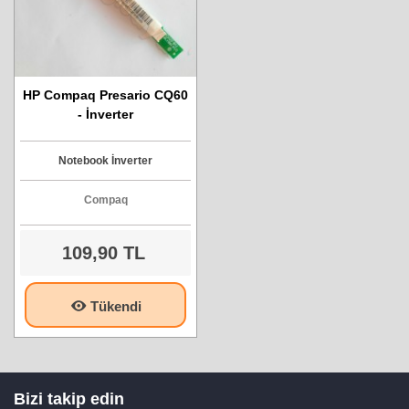
HP Compaq Presario CQ60
- İnverter
Notebook İnverter
Compaq
109,90 TL
Tükendi
Bizi takip edin