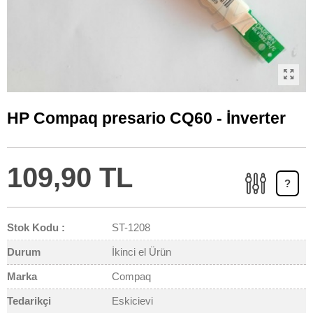
HP Compaq presario CQ60 - İnverter
109,90 TL
?
Stok Kodu :
ST-1208
Durum
İkinci el Ürün
Marka
Compaq
Tedarikçi
Eskicievi