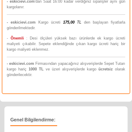
- eskicievi.com
'dan Saat 16:00 kadar verdiğiniz siparişler aynı gün
kargolanır.
-
eskicievi.com
Kargo ücreti
175,00
TL
den başlayan fiyatlarla
gönderilmektedir.
-
Önemli
: Desi ölçüleri yüksek bazı ürünlerde ek kargo ücreti
maliyeti çıkabilir. Sepete eklendiğinde çıkan kargo ücreti hariç bir
kargo maliyeti eklenmez.
-
eskicievi.com
Firmasından yapacağınız alışverişlerde Sepet Tutarı
kargo hariç
10
00 TL
ve üzeri alışverişlerde kargo
ücretsiz
olarak
gönderilecektir.
Genel Bilgilendirme: