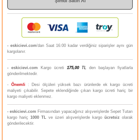
Şimdi Satın Al
- eskicievi.com
'dan Saat 16:00 kadar verdiğiniz siparişler aynı gün
kargolanır.
-
eskicievi.com
Kargo ücreti
175,00
TL
den başlayan fiyatlarla
gönderilmektedir.
-
Önemli
: Desi ölçüleri yüksek bazı ürünlerde ek kargo ücreti
maliyeti çıkabilir. Sepete eklendiğinde çıkan kargo ücreti hariç bir
kargo maliyeti eklenmez.
-
eskicievi.com
Firmasından yapacağınız alışverişlerde Sepet Tutarı
kargo hariç
10
00 TL
ve üzeri alışverişlerde kargo
ücretsiz
olarak
gönderilecektir.