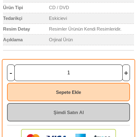
Ürün Tipi
CD / DVD
Tedarikçi
Eskicievi
Resim Detay
Resimler Ürünün Kendi Resimleridir.
Açıklama
Orjinal Ürün
-
+
Sepete Ekle
Şimdi Satın Al