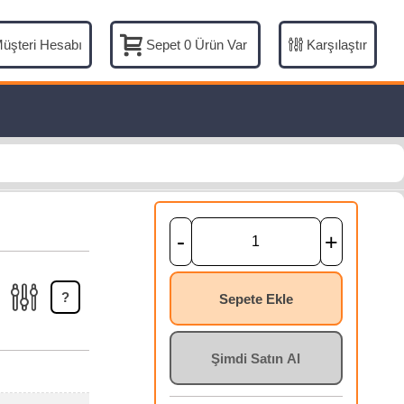
üşteri Hesabı
Karşılaştır
Sepet
0
Ürün Var
-
+
?
Sepete Ekle
Şimdi Satın Al