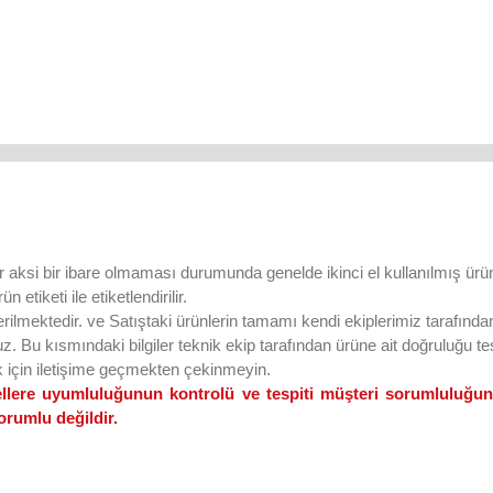
ar aksi bir ibare olmaması durumunda genelde ikinci el kullanılmış ürün
 etiketi ile etiketlendirilir.
lmektedir. ve Satıştaki ürünlerin tamamı kendi ekiplerimiz tarafından 
uz. Bu kısmındaki bilgiler teknik ekip tarafından ürüne ait doğruluğu tesp
k için iletişime geçmekten çekinmeyin.
odellere uyumluluğunun kontrolü ve tespiti müşteri sorumluluğu
orumlu değildir.