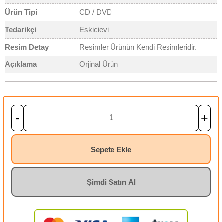
Ürün Tipi
CD / DVD
Tedarikçi
Eskicievi
Resim Detay
Resimler Ürünün Kendi Resimleridir.
Açıklama
Orjinal Ürün
-
+
Sepete Ekle
Şimdi Satın Al