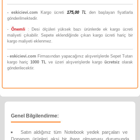
-
eskicievi.com
Kargo ücreti
175,00
TL
den başlayan fiyatlarla
gönderilmektedir.
-
Önemli
: Desi ölçüleri yüksek bazı ürünlerde ek kargo ücreti
maliyeti çıkabilir. Sepete eklendiğinde çıkan kargo ücreti hariç bir
kargo maliyeti eklenmez.
-
eskicievi.com
Firmasından yapacağınız alışverişlerde Sepet Tutarı
kargo hariç
10
00 TL
ve üzeri alışverişlerde kargo
ücretsiz
olarak
gönderilecektir.
Genel Bilgilendirme:
Satın aldığınız tüm Notebook yedek parçaları ve
Donanım ürünleri aksi bir ibare olmaması durumunda