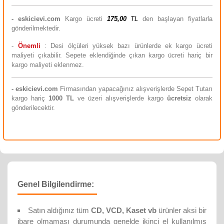
-
eskicievi.com
Kargo ücreti
175,00
TL
den başlayan fiyatlarla
gönderilmektedir.
-
Önemli
: Desi ölçüleri yüksek bazı ürünlerde ek kargo ücreti
maliyeti çıkabilir. Sepete eklendiğinde çıkan kargo ücreti hariç bir
kargo maliyeti eklenmez.
-
eskicievi.com
Firmasından yapacağınız alışverişlerde Sepet Tutarı
kargo hariç
10
00 TL
ve üzeri alışverişlerde kargo
ücretsiz
olarak
gönderilecektir.
Genel Bilgilendirme:
Satın aldığınız tüm
CD, VCD, Kaset vb
ürünler aksi bir
ibare olmaması durumunda genelde ikinci el kullanılmış