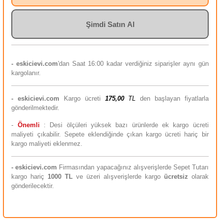
Şimdi Satın Al
- eskicievi.com
'dan Saat 16:00 kadar verdiğiniz siparişler aynı gün
kargolanır.
-
eskicievi.com
Kargo ücreti
175,00
TL
den başlayan fiyatlarla
gönderilmektedir.
-
Önemli
: Desi ölçüleri yüksek bazı ürünlerde ek kargo ücreti
maliyeti çıkabilir. Sepete eklendiğinde çıkan kargo ücreti hariç bir
kargo maliyeti eklenmez.
-
eskicievi.com
Firmasından yapacağınız alışverişlerde Sepet Tutarı
kargo hariç
10
00 TL
ve üzeri alışverişlerde kargo
ücretsiz
olarak
gönderilecektir.