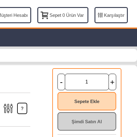
üşteri Hesabı
Karşılaştır
Sepet
0
Ürün Var
-
+
Sepete Ekle
?
Şimdi Satın Al