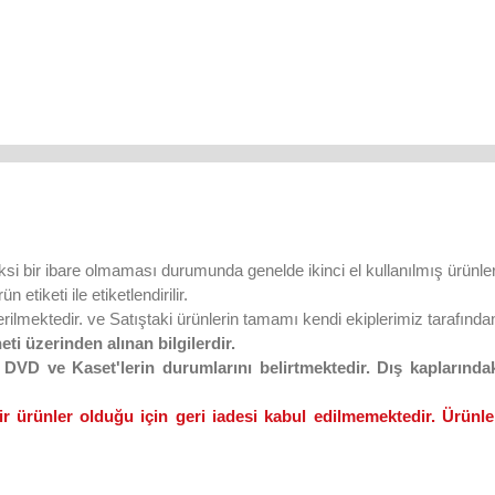
ksi bir ibare olmaması durumunda genelde ikinci el kullanılmış ürünler
 etiketi ile etiketlendirilir.
lmektedir. ve Satıştaki ürünlerin tamamı kendi ekiplerimiz tarafından 
eti üzerinden alınan bilgilerdir.
VD ve Kaset'lerin durumlarını belirtmektedir. Dış kaplarındaki
ir ürünler olduğu için geri iadesi kabul edilmemektedir. Ürünler