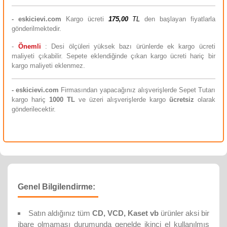
-
eskicievi.com
Kargo ücreti
175,00
TL
den başlayan fiyatlarla
gönderilmektedir.
-
Önemli
: Desi ölçüleri yüksek bazı ürünlerde ek kargo ücreti
maliyeti çıkabilir. Sepete eklendiğinde çıkan kargo ücreti hariç bir
kargo maliyeti eklenmez.
-
eskicievi.com
Firmasından yapacağınız alışverişlerde Sepet Tutarı
kargo hariç
10
00 TL
ve üzeri alışverişlerde kargo
ücretsiz
olarak
gönderilecektir.
Genel Bilgilendirme:
Satın aldığınız tüm
CD, VCD, Kaset vb
ürünler aksi bir
ibare olmaması durumunda genelde ikinci el kullanılmış