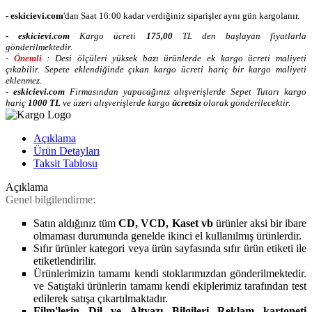
- eskicievi.com
'dan Saat 16:00 kadar verdiğiniz siparişler aynı gün kargolanır.
-
eskicievi.com
Kargo ücreti
175,00
TL
den başlayan fiyatlarla
gönderilmektedir.
-
Önemli
: Desi ölçüleri yüksek bazı ürünlerde ek kargo ücreti maliyeti
çıkabilir. Sepete eklendiğinde çıkan kargo ücreti hariç bir kargo maliyeti
eklenmez.
-
eskicievi.com
Firmasından yapacağınız alışverişlerde Sepet Tutarı kargo
hariç
10
00 TL
ve üzeri alışverişlerde kargo
ücretsiz
olarak gönderilecektir.
Açıklama
Ürün Detayları
Taksit Tablosu
Açıklama
Genel bilgilendirme:
Satın aldığınız tüm
CD, VCD, Kaset vb
ürünler aksi bir ibare
olmaması durumunda genelde ikinci el kullanılmış ürünlerdir.
Sıfır ürünler kategori veya ürün sayfasında sıfır ürün etiketi ile
etiketlendirilir.
Ürünlerimizin tamamı kendi stoklarımızdan gönderilmektedir.
ve Satıştaki ürünlerin tamamı kendi ekiplerimiz tarafından test
edilerek satışa çıkartılmaktadır.
Film'lerin Dil ve Altyazı Bilgileri Reklam kartoneti