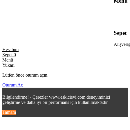
Menü
Sepet
Alışveriş
Hesabım
Sepet
0
Menü
Yukarı
Lütfen önce oturum açın.
Oturum Aç
Bilgilendirme! - Çerezler www.eskicievi.com deneyiminizi
geliştirme ve daha iyi bir performans için kullanılmaktadır.
Tamam