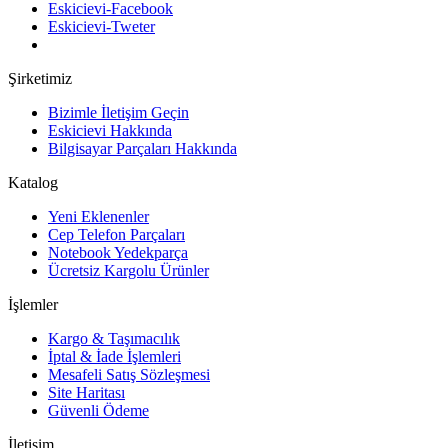
Eskicievi-Facebook
Eskicievi-Tweter
Şirketimiz
Bizimle İletişim Geçin
Eskicievi Hakkında
Bilgisayar Parçaları Hakkında
Katalog
Yeni Eklenenler
Cep Telefon Parçaları
Notebook Yedekparça
Ücretsiz Kargolu Ürünler
İşlemler
Kargo & Taşımacılık
İptal & İade İşlemleri
Mesafeli Satış Sözleşmesi
Site Haritası
Güvenli Ödeme
İletişim