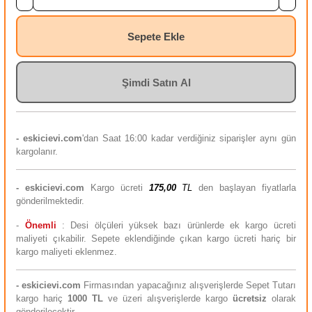
Sepete Ekle
Şimdi Satın Al
- eskicievi.com
'dan Saat 16:00 kadar verdiğiniz siparişler aynı gün
kargolanır.
-
eskicievi.com
Kargo ücreti
175,00
TL
den başlayan fiyatlarla
gönderilmektedir.
-
Önemli
: Desi ölçüleri yüksek bazı ürünlerde ek kargo ücreti
maliyeti çıkabilir. Sepete eklendiğinde çıkan kargo ücreti hariç bir
kargo maliyeti eklenmez.
-
eskicievi.com
Firmasından yapacağınız alışverişlerde Sepet Tutarı
kargo hariç
10
00 TL
ve üzeri alışverişlerde kargo
ücretsiz
olarak
gönderilecektir.