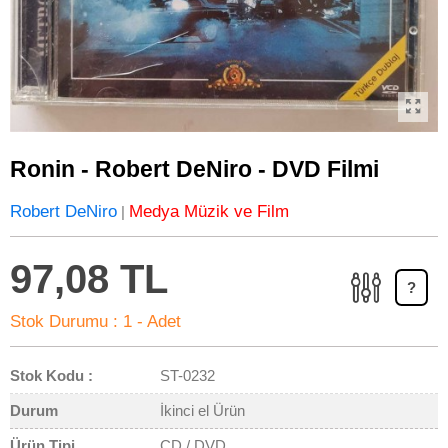
Ronin - Robert DeNiro - DVD Filmi
Robert DeNiro
Medya Müzik ve Film
|
97,08 TL
?
Stok Durumu :
1 - Adet
Stok Kodu :
ST-0232
Durum
İkinci el Ürün
Ürün Tipi
CD / DVD