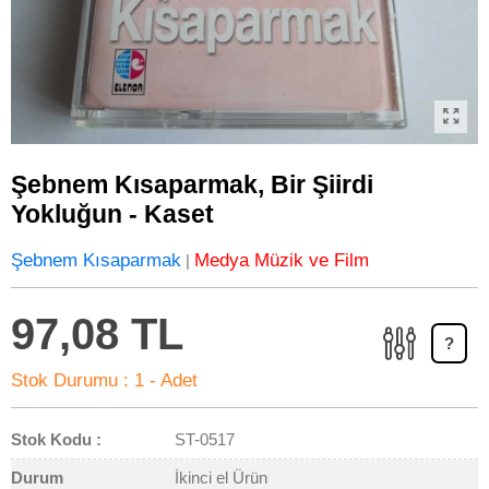
Şebnem Kısaparmak, Bir Şiirdi
Yokluğun - Kaset
Şebnem Kısaparmak
Medya Müzik ve Film
|
97,08 TL
?
Stok Durumu :
1 - Adet
Stok Kodu :
ST-0517
Durum
İkinci el Ürün