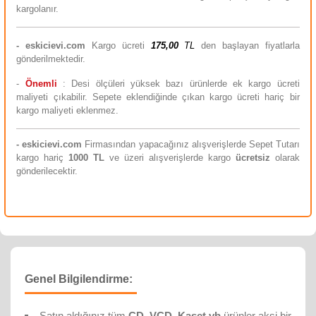
kargolanır.
-
eskicievi.com
Kargo ücreti
175,00
TL
den başlayan fiyatlarla
gönderilmektedir.
-
Önemli
: Desi ölçüleri yüksek bazı ürünlerde ek kargo ücreti
maliyeti çıkabilir. Sepete eklendiğinde çıkan kargo ücreti hariç bir
kargo maliyeti eklenmez.
-
eskicievi.com
Firmasından yapacağınız alışverişlerde Sepet Tutarı
kargo hariç
10
00 TL
ve üzeri alışverişlerde kargo
ücretsiz
olarak
gönderilecektir.
Genel Bilgilendirme:
Satın aldığınız tüm
CD, VCD, Kaset vb
ürünler aksi bir