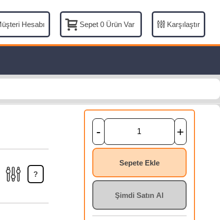
üşteri Hesabı
Karşılaştır
Sepet
0
Ürün Var
-
+
Sepete Ekle
?
Şimdi Satın Al