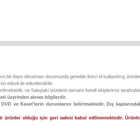
ksi bir ibare olmaması durumunda genelde ikinci el kullanılmış ürünler
 etiketi ile etiketlendirilir.
lmektedir. ve Satıştaki ürünlerin tamamı kendi ekiplerimiz tarafından 
eti üzerinden alınan bilgilerdir.
VD ve Kaset'lerin durumlarını belirtmektedir. Dış kaplarındaki
ir ürünler olduğu için geri iadesi kabul edilmemektedir. Ürünler