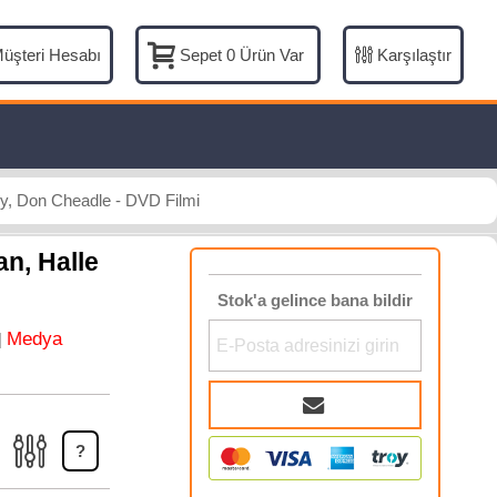
üşteri Hesabı
Karşılaştır
Sepet
0
Ürün Var
ry, Don Cheadle - DVD Filmi
n, Halle
Stok'a gelince bana bildir
Medya
|
?