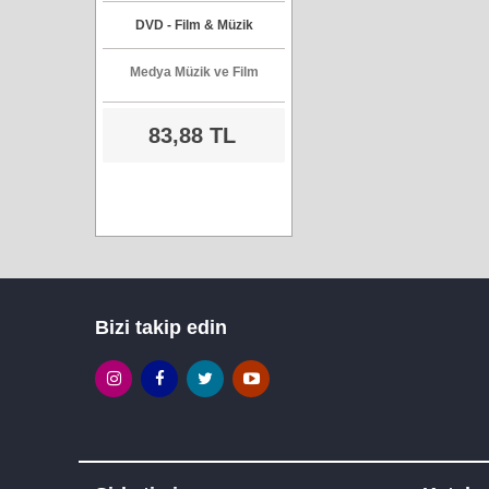
Don Cheadle - DVD Filmi
DVD - Film & Müzik
Medya Müzik ve Film
83,88 TL
Bizi takip edin