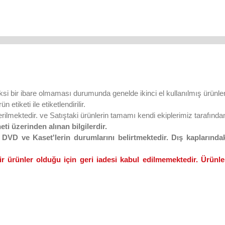
ksi bir ibare olmaması durumunda genelde ikinci el kullanılmış ürünler
 etiketi ile etiketlendirilir.
lmektedir. ve Satıştaki ürünlerin tamamı kendi ekiplerimiz tarafından 
eti üzerinden alınan bilgilerdir.
VD ve Kaset'lerin durumlarını belirtmektedir. Dış kaplarındaki
ir ürünler olduğu için geri iadesi kabul edilmemektedir. Ürünler