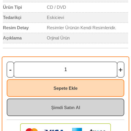
Ürün Tipi
CD / DVD
Tedarikçi
Eskicievi
Resim Detay
Resimler Ürünün Kendi Resimleridir.
Açıklama
Orjinal Ürün
-
+
Sepete Ekle
Şimdi Satın Al