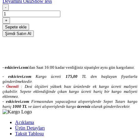
Devamını Oku
Show less
-
+
Sepete ekle
Şimdi Satın Al
- eskicievi.com
'dan Saat 16:00 kadar verdiğiniz siparişler aynı gün kargolanır.
-
eskicievi.com
Kargo ücreti
175,00
TL
den başlayan fiyatlarla
gönderilmektedir.
-
Önemli
: Desi ölçüleri yüksek bazı ürünlerde ek kargo ücreti maliyeti
çıkabilir. Sepete eklendiğinde çıkan kargo ücreti hariç bir kargo maliyeti
eklenmez.
-
eskicievi.com
Firmasından yapacağınız alışverişlerde Sepet Tutarı kargo
hariç
10
00 TL
ve üzeri alışverişlerde kargo
ücretsiz
olarak gönderilecektir.
Açıklama
Ürün Detayları
Taksit Tablosu