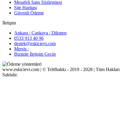
Mesafeli Satış Sözleşmesi
Site Haritası
Güvenli Ödeme
İletişim
Ankara / Çankaya / Dikmen
0533 913 40 96
destek@eskicievi.com
Mersis :
Bizimle İletişim Geçin
www.eskicievi.com | © Telifhakkı - 2019 - 2028 | Tüm Hakları
Saklıdır.