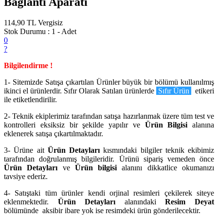
Bağlantı Aparatı
114,90 TL
Vergisiz
Stok Durumu :
1 - Adet
0
?
Bilgilendirme !
1- Sitemizde Satışa çıkartılan Ürünler büyük bir bölümü kullanılmış
ikinci el ürünlerdir. Sıfır Olarak Satılan ürünlerde
Sıfır Ürün
etikeri
ile etiketlendirilir.
2- Teknik ekiplerimiz tarafından satışa hazırlanmak üzere tüm test ve
kontrolleri eksiksiz bir şekilde yapılır ve
Ürün Bilgisi
alanına
eklenerek satışa çıkartılmaktadır.
3- Ürüne ait
Ürün Detayları
kısmındaki bilgiler teknik ekibimiz
tarafından doğrulanmış bilgileridir. Ürünü sipariş vemeden önce
Ürün Detayları
ve
Ürün bilgisi
alanını dikkatlice okumanızı
tavsiye ederiz.
4- Satıştaki tüm ürünler kendi orjinal resimleri çekilerek siteye
eklenmektedir.
Ürün Detayları
alanındaki
Resim Deyat
bölümünde aksibir ibare yok ise resimdeki ürün gönderilecektir.