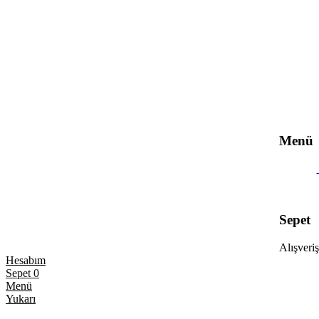
Menü
Sepet
Alışveriş
Hesabım
Sepet
0
Menü
Yukarı