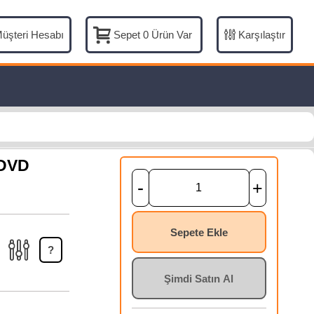
üşteri Hesabı
Karşılaştır
Sepet
0
Ürün Var
 DVD
-
+
Sepete Ekle
?
Şimdi Satın Al