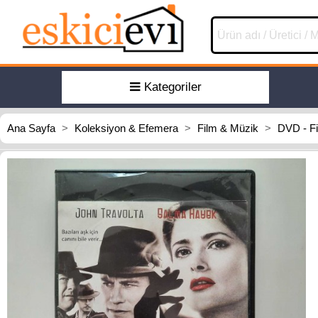
Kategoriler
Ana Sayfa
>
Koleksiyon & Efemera
>
Film & Müzik
>
DVD - F