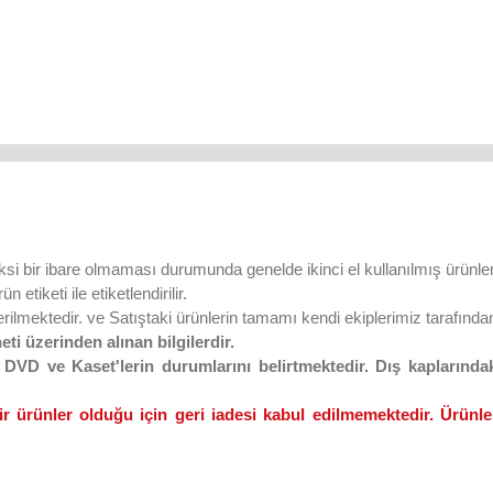
ksi bir ibare olmaması durumunda genelde ikinci el kullanılmış ürünler
 etiketi ile etiketlendirilir.
lmektedir. ve Satıştaki ürünlerin tamamı kendi ekiplerimiz tarafından 
eti üzerinden alınan bilgilerdir.
VD ve Kaset'lerin durumlarını belirtmektedir. Dış kaplarındaki
ir ürünler olduğu için geri iadesi kabul edilmemektedir. Ürünler