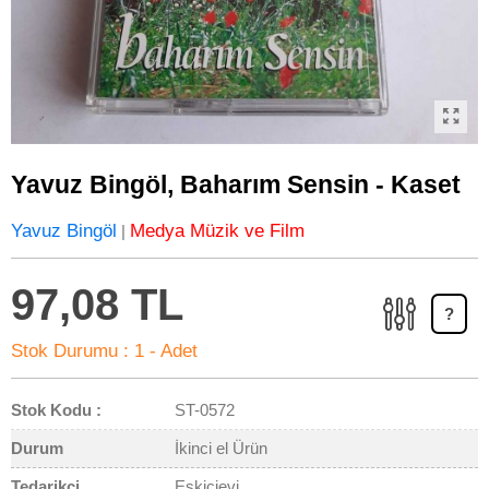
Yavuz Bingöl, Baharım Sensin - Kaset
Yavuz Bingöl
Medya Müzik ve Film
|
97,08 TL
?
Stok Durumu :
1 - Adet
Stok Kodu :
ST-0572
Durum
İkinci el Ürün
Tedarikçi
Eskicievi