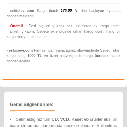
-
eskicievi.com
Kargo ücreti
175,00
TL
den başlayan fiyatlarla
gönderilmektedir.
-
Önemli
: Desi ölçüleri yüksek bazı ürünlerde ek kargo ücreti
maliyeti çıkabilir. Sepete eklendiğinde çıkan kargo ücreti hariç bir
kargo maliyeti eklenmez.
-
eskicievi.com
Firmasından yapacağınız alışverişlerde Sepet Tutarı
kargo hariç
10
00 TL
ve üzeri alışverişlerde kargo
ücretsiz
olarak
gönderilecektir.
Genel Bilgilendirme:
Satın aldığınız tüm
CD, VCD, Kaset vb
ürünler aksi bir
ibare olmaması durumunda genelde ikinci el kullanılmış