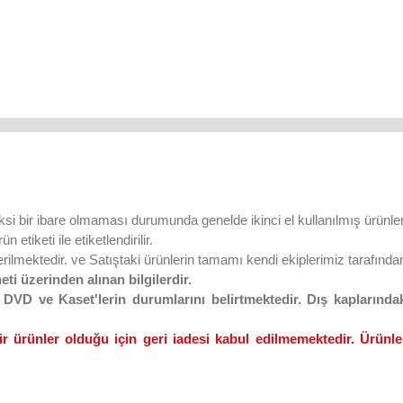
ksi bir ibare olmaması durumunda genelde ikinci el kullanılmış ürünler
 etiketi ile etiketlendirilir.
lmektedir. ve Satıştaki ürünlerin tamamı kendi ekiplerimiz tarafından 
eti üzerinden alınan bilgilerdir.
VD ve Kaset'lerin durumlarını belirtmektedir. Dış kaplarındaki
ir ürünler olduğu için geri iadesi kabul edilmemektedir. Ürünler