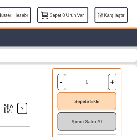
üşteri Hesabı
Karşılaştır
Sepet
0
Ürün Var
-
+
Sepete Ekle
?
Şimdi Satın Al