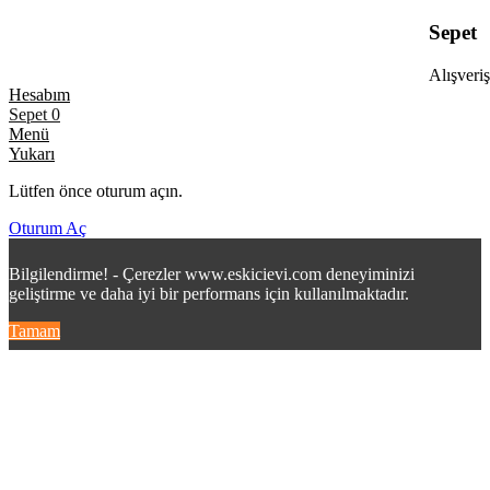
Sepet
Alışveriş
Hesabım
Sepet
0
Menü
Yukarı
Lütfen önce oturum açın.
Oturum Aç
Bilgilendirme! - Çerezler www.eskicievi.com deneyiminizi
geliştirme ve daha iyi bir performans için kullanılmaktadır.
Tamam