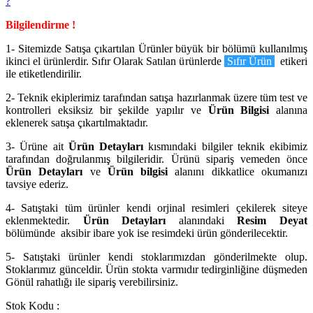
?
Bilgilendirme !
1- Sitemizde Satışa çıkartılan Ürünler büyük bir bölümü kullanılmış
ikinci el ürünlerdir. Sıfır Olarak Satılan ürünlerde
Sıfır Ürün
etikeri
ile etiketlendirilir.
2- Teknik ekiplerimiz tarafından satışa hazırlanmak üzere tüm test ve
kontrolleri eksiksiz bir şekilde yapılır ve
Ürün Bilgisi
alanına
eklenerek satışa çıkartılmaktadır.
3- Ürüne ait
Ürün Detayları
kısmındaki bilgiler teknik ekibimiz
tarafından doğrulanmış bilgileridir. Ürünü sipariş vemeden önce
Ürün Detayları
ve
Ürün bilgisi
alanını dikkatlice okumanızı
tavsiye ederiz.
4- Satıştaki tüm ürünler kendi orjinal resimleri çekilerek siteye
eklenmektedir.
Ürün Detayları
alanındaki
Resim Deyat
bölümünde aksibir ibare yok ise resimdeki ürün gönderilecektir.
5- Satıştaki ürünler kendi stoklarımızdan gönderilmekte olup.
Stoklarımız günceldir. Ürün stokta varmıdır tedirginliğine düşmeden
Gönül rahatlığı ile sipariş verebilirsiniz.
Stok Kodu :