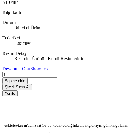
ST-0484
Bilgi kartı
Durum
İkinci el Ürün
Tedarikçi
Eskicievi
Resim Detay
Resimler Ürünün Kendi Resimleridir.
Devamını Oku
Show less
Sepete ekle
Şimdi Satın Al
- eskicievi.com
'dan Saat 16:00 kadar verdiğiniz siparişler aynı gün kargolanır.