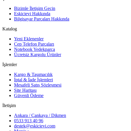
Bizimle İletişim Geçin
Eskicievi Hakkında
Bilgisayar Parçaları Hakkında
Katalog
Yeni Eklenenler
Cep Telefon Parçaları
Notebook Yedekparça
Ücretsiz Kargolu Ürünler
İşlemler
Kargo & Taşımacılık
İptal & İade İşlemleri
Mesafeli Satış Sözleşmesi
Site Haritası
Güvenli Ödeme
İletişim
Ankara / Çankaya / Dikmen
0533 913 40 96
destek@eskicievi.com