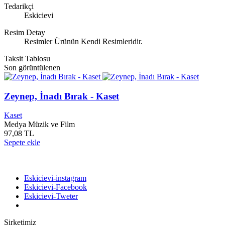
Tedarikçi
Eskicievi
Resim Detay
Resimler Ürünün Kendi Resimleridir.
Taksit Tablosu
Son görüntülenen
Zeynep, İnadı Bırak - Kaset
Kaset
Medya Müzik ve Film
97,08 TL
Sepete ekle
Bizi takip edin
Eskicievi-instagram
Eskicievi-Facebook
Eskicievi-Tweter
Şirketimiz