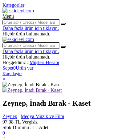
Kategoriler
Menü
Daha fazla ürün için tıklayın.
Hiçbir ürün bulunamadı.
Daha fazla ürün için tıklayın.
Hiçbir ürün bulunamadı.
Hoşgeldiniz :
Müşteri Hesabı
Sepet
0
Ürün var
Karşılaştır
×
Zeynep, İnadı Bırak - Kaset
Zeynep
|
Medya Müzik ve Film
97,08 TL
Vergisiz
Stok Durumu :
1 - Adet
0