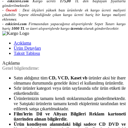
-
eskicievi.com
Kargo ücreti
175,00
TL
den başlayan fiyatlarla
gönderilmektedir.
-
Önemli
: Desi ölçüleri yüksek bazı ürünlerde ek kargo ücreti maliyeti
çıkabilir. Sepete eklendiğinde çıkan kargo ücreti hariç bir kargo maliyeti
eklenmez.
-
eskicievi.com
Firmasından yapacağınız alışverişlerde Sepet Tutarı kargo
hariç
10
00 TL
ve üzeri alışverişlerde kargo
ücretsiz
olarak gönderilecektir.
Açıklama
Ürün Detayları
Taksit Tablosu
Açıklama
Genel bilgilendirme:
Satın aldığınız tüm
CD, VCD, Kaset vb
ürünler aksi bir ibare
olmaması durumunda genelde ikinci el kullanılmış ürünlerdir.
Sıfır ürünler kategori veya ürün sayfasında sıfır ürün etiketi ile
etiketlendirilir.
Ürünlerimizin tamamı kendi stoklarımızdan gönderilmektedir.
ve Satıştaki ürünlerin tamamı kendi ekiplerimiz tarafından test
edilerek satışa çıkartılmaktadır.
Film'lerin Dil ve Altyazı Bilgileri Reklam kartoneti
üzerinden alınan bilgilerdir.
Ürün kondisyon alanındaki bilgi sadece CD DVD ve