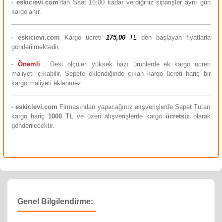
- eskicievi.com
'dan Saat 16:00 kadar verdiğiniz siparişler aynı gün
kargolanır.
-
eskicievi.com
Kargo ücreti
175,00
TL
den başlayan fiyatlarla
gönderilmektedir.
-
Önemli
: Desi ölçüleri yüksek bazı ürünlerde ek kargo ücreti
maliyeti çıkabilir. Sepete eklendiğinde çıkan kargo ücreti hariç bir
kargo maliyeti eklenmez.
-
eskicievi.com
Firmasından yapacağınız alışverişlerde Sepet Tutarı
kargo hariç
10
00 TL
ve üzeri alışverişlerde kargo
ücretsiz
olarak
gönderilecektir.
Genel Bilgilendirme: