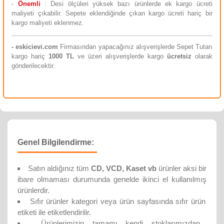
-
Önemli
: Desi ölçüleri yüksek bazı ürünlerde ek kargo ücreti
maliyeti çıkabilir. Sepete eklendiğinde çıkan kargo ücreti hariç bir
kargo maliyeti eklenmez.
-
eskicievi.com
Firmasından yapacağınız alışverişlerde Sepet Tutarı
kargo hariç
10
00 TL
ve üzeri alışverişlerde kargo
ücretsiz
olarak
gönderilecektir.
Genel Bilgilendirme:
Satın aldığınız tüm
CD, VCD, Kaset vb
ürünler aksi bir
ibare olmaması durumunda genelde ikinci el kullanılmış
ürünlerdir.
Sıfır ürünler kategori veya ürün sayfasında sıfır ürün
etiketi ile etiketlendirilir.
Ürünlerimizin tamamı kendi stoklarımızdan