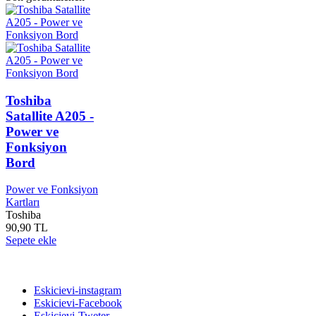
Toshiba
Satallite A205 -
Power ve
Fonksiyon
Bord
Power ve Fonksiyon
Kartları
Toshiba
90,90 TL
Sepete ekle
Bizi takip edin
Eskicievi-instagram
Eskicievi-Facebook
Eskicievi-Tweter