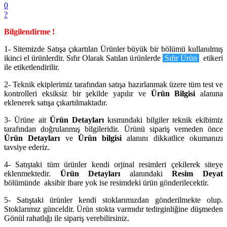
0
?
Bilgilendirme !
1- Sitemizde Satışa çıkartılan Ürünler büyük bir bölümü kullanılmış
ikinci el ürünlerdir. Sıfır Olarak Satılan ürünlerde
Sıfır Ürün
etikeri
ile etiketlendirilir.
2- Teknik ekiplerimiz tarafından satışa hazırlanmak üzere tüm test ve
kontrolleri eksiksiz bir şekilde yapılır ve
Ürün Bilgisi
alanına
eklenerek satışa çıkartılmaktadır.
3- Ürüne ait
Ürün Detayları
kısmındaki bilgiler teknik ekibimiz
tarafından doğrulanmış bilgileridir. Ürünü sipariş vemeden önce
Ürün Detayları
ve
Ürün bilgisi
alanını dikkatlice okumanızı
tavsiye ederiz.
4- Satıştaki tüm ürünler kendi orjinal resimleri çekilerek siteye
eklenmektedir.
Ürün Detayları
alanındaki
Resim Deyat
bölümünde aksibir ibare yok ise resimdeki ürün gönderilecektir.
5- Satıştaki ürünler kendi stoklarımızdan gönderilmekte olup.
Stoklarımız günceldir. Ürün stokta varmıdır tedirginliğine düşmeden
Gönül rahatlığı ile sipariş verebilirsiniz.