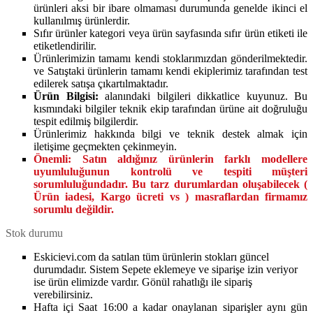
ürünleri aksi bir ibare olmaması durumunda genelde ikinci el
kullanılmış ürünlerdir.
Sıfır ürünler kategori veya ürün sayfasında sıfır ürün etiketi ile
etiketlendirilir.
Ürünlerimizin tamamı kendi stoklarımızdan gönderilmektedir.
ve Satıştaki ürünlerin tamamı kendi ekiplerimiz tarafından test
edilerek satışa çıkartılmaktadır.
Ürün Bilgisi:
alanındaki bilgileri dikkatlice kuyunuz. Bu
kısmındaki bilgiler teknik ekip tarafından ürüne ait doğruluğu
tespit edilmiş bilgilerdir.
Ürünlerimiz hakkında bilgi ve teknik destek almak için
iletişime geçmekten çekinmeyin.
Önemli:
Satın aldığınız ürünlerin farklı modellere
uyumluluğunun kontrolü ve tespiti müşteri
sorumluluğundadır. Bu tarz durumlardan oluşabilecek (
Ürün iadesi, Kargo ücreti vs ) masraflardan firmamız
sorumlu değildir.
Stok durumu
Eskicievi.com da satılan tüm ürünlerin stokları güncel
durumdadır. Sistem Sepete eklemeye ve siparişe izin veriyor
ise ürün elimizde vardır. Gönül rahatlığı ile sipariş
verebilirsiniz.
Hafta içi Saat 16:00 a kadar onaylanan siparişler aynı gün