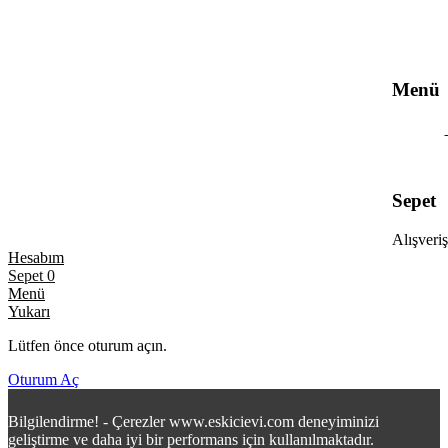
Menü
Sepet
Alışveriş
Hesabım
Sepet
0
Menü
Yukarı
Lütfen önce oturum açın.
Oturum Aç
Bilgilendirme! - Çerezler www.eskicievi.com deneyiminizi
geliştirme ve daha iyi bir performans için kullanılmaktadır.