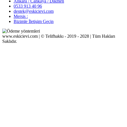
Ankara / Çankaya / Dikmen
0533 913 40 96
destek@eskicievi.com
Mersis :
Bizimle İletişim Geçin
www.eskicievi.com | © Telifhakkı - 2019 - 2028 | Tüm Hakları
Saklıdır.