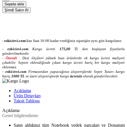
Sepete ekle
Şimdi Satın Al
- eskicievi.com
'dan Saat 16:00 kadar verdiğiniz siparişler aynı gün kargolanır.
-
eskicievi.com
Kargo ücreti
175,00
TL
den başlayan fiyatlarla
gönderilmektedir.
-
Önemli
: Desi ölçüleri yüksek bazı ürünlerde ek kargo ücreti maliyeti
çıkabilir. Sepete eklendiğinde çıkan kargo ücreti hariç bir kargo maliyeti
eklenmez.
-
eskicievi.com
Firmasından yapacağınız alışverişlerde Sepet Tutarı kargo
hariç
10
00 TL
ve üzeri alışverişlerde kargo
ücretsiz
olarak gönderilecektir.
Açıklama
Ürün Detayları
Taksit Tablosu
Açıklama
Genel bilgilendirme:
Satın aldığınız tüm Notebook yedek parçaları ve Donanım